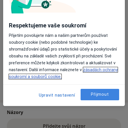
Přiblížit mapu
se otevře v nové záložce
Respektujeme vaše soukromí
Dostupnost
Na této adrese online kalendář není aktivní
Přijetím povolujete nám a našim partnerům používat
Co mám v takové situaci udělat?
soubory cookie (nebo podobné technologie) ke
shromažďování údajů pro statistické účely a poskytování
obsahu na základě vašich zvyklostí při procházení. Své
Způsoby platby (soukromé návštěvy)
preference můžete kdykoli zkontrolovat a aktualizovat v
Na teto adrese lékař přijímá pacienty na pojišťovnu
nastavení. Další informace naleznete v
zásadách ochrany
Detaily
soukromí a souborů cookie.
Více
o adrese
Přijmout
Upravit nastavení
Názory
Přidejte svůj názor