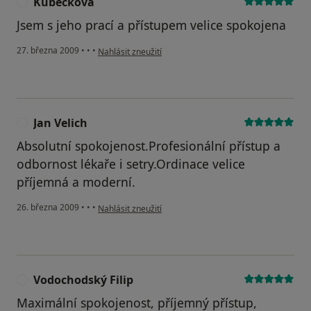
Kubečková
K
Jsem s jeho prací a přístupem velice spokojena
podle názoru uživatele Kubečková
27. března 2009
•
•
•
Nahlásit zneužití
Jan Velich
J
Absolutní spokojenost.Profesionální přístup a
odbornost lékaře i setry.Ordinace velice
příjemná a moderní.
podle názoru uživatele Jan Velich
26. března 2009
•
•
•
Nahlásit zneužití
Vodochodský Filip
V
Maximální spokojenost, příjemný přístup,