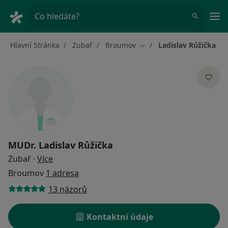
Hla
Co hledáte?
Hlavní Stránka
Zubař
Broumov
Ladislav Růžička
Změna města
MUDr.
Ladislav Růžička
o specializacích
Zubař
·
Více
Broumov
1 adresa
13 názorů
Kontaktní údaje