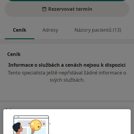
Rezervovat termín
Ceník
Adresy
Názory pacientů (13)
Ceník
Informace o službách a cenách nejsou k dispozici
Tento specialista ještě nepřidával žádné informace o
svých službách.
Adresa
Sam. ordinace PL - stomatologa
třída Masarykova 30,
Broumov
55001