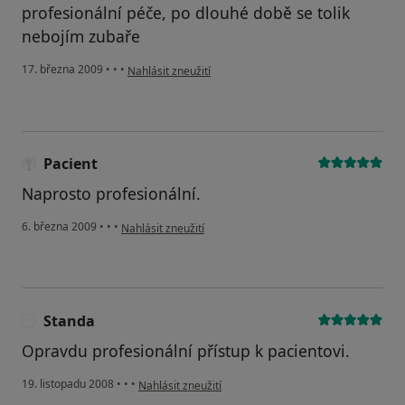
profesionální péče, po dlouhé době se tolik
nebojím zubaře
podle názoru uživatele Vodochodský Filip
17. března 2009
•
•
•
Nahlásit zneužití
Pacient
Naprosto profesionální.
podle názoru uživatele Pacient
6. března 2009
•
•
•
Nahlásit zneužití
Standa
S
Opravdu profesionální přístup k pacientovi.
podle názoru uživatele Standa
19. listopadu 2008
•
•
•
Nahlásit zneužití