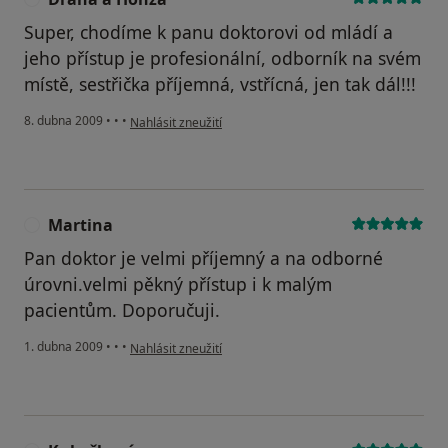
Super, chodíme k panu doktorovi od mládí a
jeho přístup je profesionální, odborník na svém
místě, sestřička příjemná, vstřícná, jen tak dál!!!
podle názoru uživatele Draha a Honza
8. dubna 2009
•
•
•
Nahlásit zneužití
Martina
M
Pan doktor je velmi příjemný a na odborné
úrovni.velmi pěkný přístup i k malým
pacientům. Doporučuji.
podle názoru uživatele Martina
1. dubna 2009
•
•
•
Nahlásit zneužití