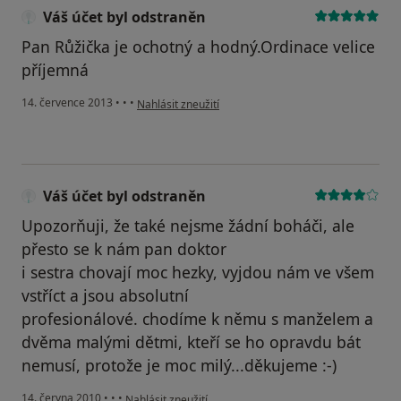
Váš účet byl odstraněn
Pan Růžička je ochotný a hodný.Ordinace velice
příjemná
podle názoru uživatele Váš účet byl odstraněn
14. července 2013
•
•
•
Nahlásit zneužití
Váš účet byl odstraněn
Upozorňuji, že také nejsme žádní boháči, ale
přesto se k nám pan doktor
i sestra chovají moc hezky, vyjdou nám ve všem
vstříct a jsou absolutní
profesionálové. chodíme k němu s manželem a
dvěma malými dětmi, kteří se ho opravdu bát
nemusí, protože je moc milý...děkujeme :-)
podle názoru uživatele Váš účet byl odstraněn
14. června 2010
•
•
•
Nahlásit zneužití