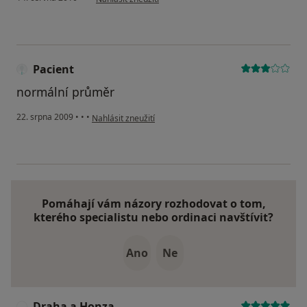
Pacient
normální průměr
podle názoru uživatele Pacient
22. srpna 2009
•
•
•
Nahlásit zneužití
Pomáhají vám názory rozhodovat o tom,
kterého specialistu nebo ordinaci navštívit?
Ano
Ne
Draha a Honza
D