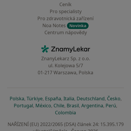
Ceník
Pro specialisty
Pro zdravotnická zařízení
Noa Notes
Novinka
Centrum nápovědy
Kontakt
ZnamyLekar - Hlavní stránka
ZnanyLekarz Sp. z o.o.
ul. Kolejowa 5/7
01-217 Warszawa, Polska
se otevře v nové záložce
se otevře v nové záložce
se otevře v nové záložce
se otevře v nové záložce
se otevře v 
se o
Polska
,
Türkiye
,
España
,
Italia
,
Deutschland
,
Česko
,
se otevře v nové záložce
se otevře v nové záložce
se otevře v nové záložce
se otevře v nové záložc
se otevře v 
se ote
Portugal
,
México
,
Chile
,
Brasil
,
Argentina
,
Perú
,
se otevře v nové záložce
Colombia
NAŘÍZENÍ (EU) 2022/2065 (DSA) článek 24: 15.395.179