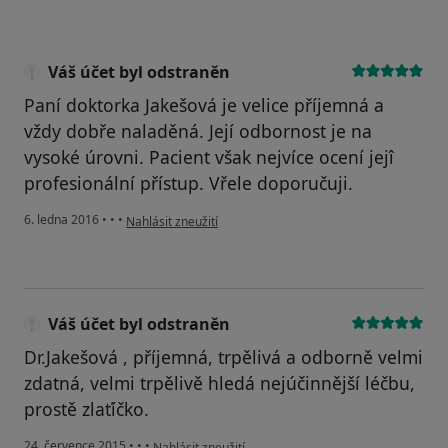
Váš účet byl odstraněn
Paní doktorka Jakešová je velice příjemná a
vždy dobře naladěná. Její odbornost je na
vysoké úrovni. Pacient však nejvíce ocení jejî
profesionální přístup. Vřele doporučuji.
podle názoru uživatele Váš účet byl odstraněn
6. ledna 2016
•
•
•
Nahlásit zneužití
Váš účet byl odstraněn
Dr.Jakešová , příjemná, trpělivá a odborně velmi
zdatná, velmi trpělivě hledá nejúčinnější léčbu,
prostě zlaťíčko.
podle názoru uživatele Váš účet byl odstraněn
24. července 2015
•
•
•
Nahlásit zneužití