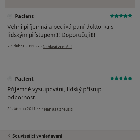
Pacient
Velmi příjemná a pečlivá paní doktorka s
lidským přístupem!!! Doporučuji!!!
podle názoru uživatele Pacient
27. dubna 2011
•
•
•
Nahlásit zneužití
Pacient
Příjemné vystupování, lidský přístup,
odbornost.
podle názoru uživatele Pacient
21. března 2011
•
•
•
Nahlásit zneužití
Související vyhledávání