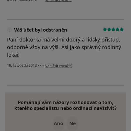
Váš účet byl odstraněn
Paní doktorka má velmi dobrý a lidský přístup,
odborně vždy na výši. Asi jako správný rodinný
lékař.
podle názoru uživatele Váš účet byl odstraněn
19. listopadu 2013
•
•
•
Nahlásit zneužití
Pomáhají vám názory rozhodovat o tom,
kterého specialistu nebo ordinaci navštívit?
Ano
Ne