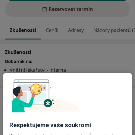
Rezervovat termín
Zkušenosti
Ceník
Adresy
Názory pacientů (
Zkušenosti
Odborník na:
Vnitřní lékařství - interna
Všeobecný praktický lékař
Ceník
Informace o službách a cenách nejsou k dispozici
Tento specialista ještě nepřidával žádné informace o
svých službách.
Respektujeme vaše soukromí