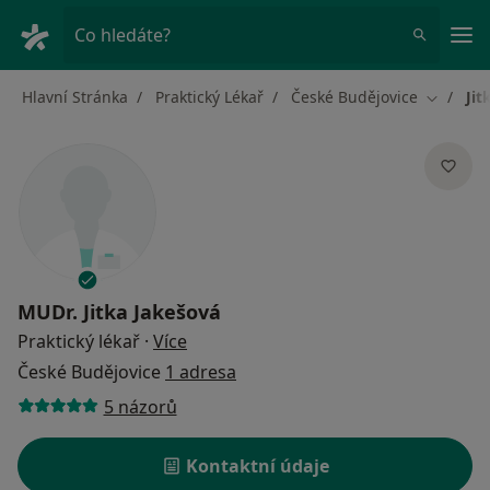
Hla
Co hledáte?
Hlavní Stránka
Praktický Lékař
České Budějovice
Jit
Změna m
MUDr.
Jitka Jakešová
o specializacích
Praktický lékař
·
Více
České Budějovice
1 adresa
5 názorů
Kontaktní údaje