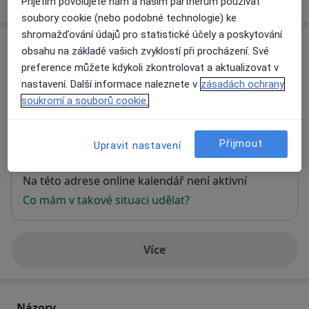
Přijetím povolujete nám a našim partnerům používat
soubory cookie (nebo podobné technologie) ke
shromažďování údajů pro statistické účely a poskytování
Adresa
obsahu na základě vašich zvyklostí při procházení. Své
preference můžete kdykoli zkontrolovat a aktualizovat v
Ordinace
nastavení. Další informace naleznete v
zásadách ochrany
Nová 32,
České Budějovice
soukromí a souborů cookie.
Přiblížit mapu
Přijmout
Upravit nastavení
se otevře v nové záložce
Dostupnost
Na této adrese online kalendář není aktivní
Co mám v takové situaci udělat?
Více
o adrese
Názory