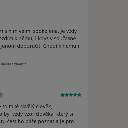
m s ním velmi spokojena. Je vždy
Jezdím k němu, i když v současné
jenom doporučit. Chodí k němu i
podle názoru uživatele Váš účet byl odstraněn
•
Nahlásit zneužití
é
 to také skvělý člověk,
 byl vždy vzor člověka, který si
tu čest ho blíže poznat a je pro