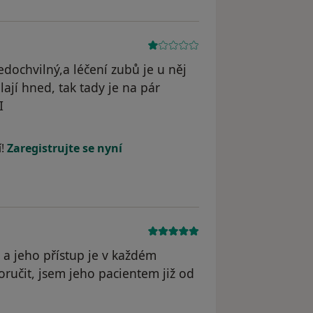
dochvilný,a léčení zubů je u něj
ají hned, tak tady je na pár
I
í!
Zaregistrujte se nyní
 a jeho přístup je v každém
učit, jsem jeho pacientem již od