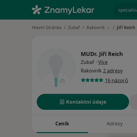
specializ
Hlavní Stránka
Zubař
Rakovník
Jiří Reich
Změna města
MUDr.
Jiří Reich
o specializac
Zubař
·
Více
Rakovník
2 adresy
16 názorů
Kontaktní údaje
Ceník
Adresy