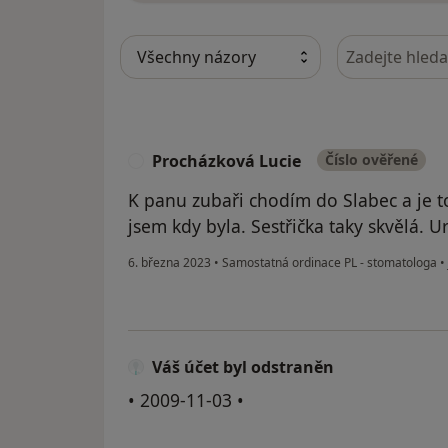
Hledejte v ná
Procházková Lucie
Číslo ověřené
P
K panu zubaři chodím do Slabec a je to
jsem kdy byla. Sestřička taky skvělá. 
6. března 2023
•
Samostatná ordinace PL - stomatologa
•
Váš účet byl odstraněn
• 2009-11-03 •