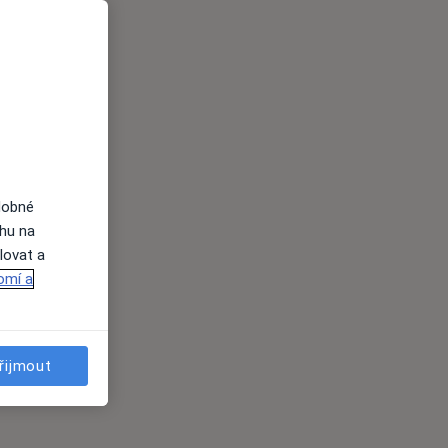
dobné
ahu na
lovat a
omí a
řijmout