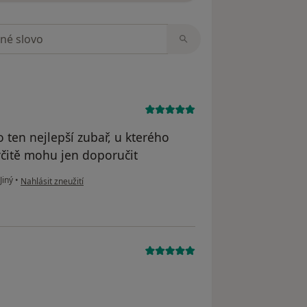
zorech
 ten nejlepší zubař, u kterého
Určitě mohu jen doporučit
podle názoru uživatele Procházková Lucie
Jiný
•
Nahlásit zneužití