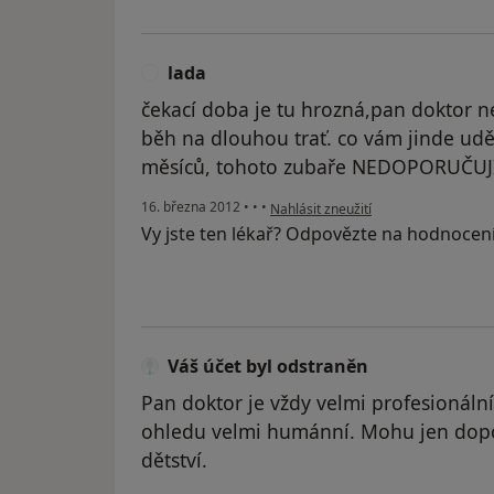
lada
L
čekací doba je tu hrozná,pan doktor ne
běh na dlouhou trať. co vám jinde uděl
měsíců, tohoto zubaře NEDOPORUČUJ
podle názoru uživatele lada
16. března 2012
•
•
•
Nahlásit zneužití
Vy jste ten lékař? Odpovězte na hodnocen
Váš účet byl odstraněn
Pan doktor je vždy velmi profesionální
ohledu velmi humánní. Mohu jen dopor
dětství.