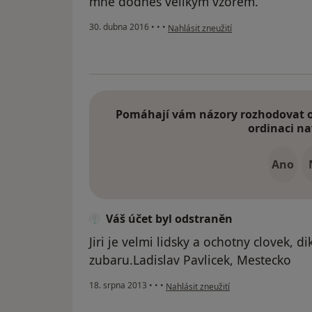
mne dodnes velikým vzorem.
podle názoru uživatele Váš účet byl 
30. dubna 2016
•
•
•
Nahlásit zneužití
Pomáhají vám názory rozhodovat o 
ordinaci na
Ano
Váš účet byl odstraněn
Jiri je velmi lidsky a ochotny clovek, 
zubaru.Ladislav Pavlicek, Mestecko
podle názoru uživatele Váš účet byl o
18. srpna 2013
•
•
•
Nahlásit zneužití