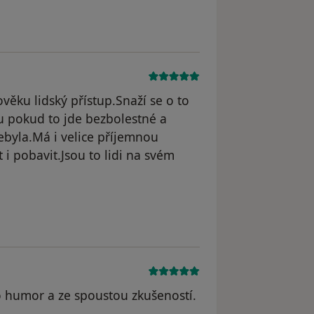
dstraněn
věku lidský přístup.Snaží se o to
ou pokud to jde bezbolestné a
ebyla.Má i velice příjemnou
t i pobavit.Jsou to lidi na svém
o humor a ze spoustou zkušeností.