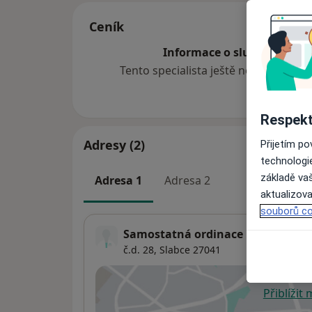
Ceník
Informace o službách a cen
Tento specialista ještě nepřidával ž
Respekt
Adresy (2)
Přijetím p
technologi
základě vaš
Adresa 1
Adresa 2
aktualizova
souborů co
Samostatná ordinace PL - stomat
č.d. 28,
Slabce 27041
Přiblížit
se