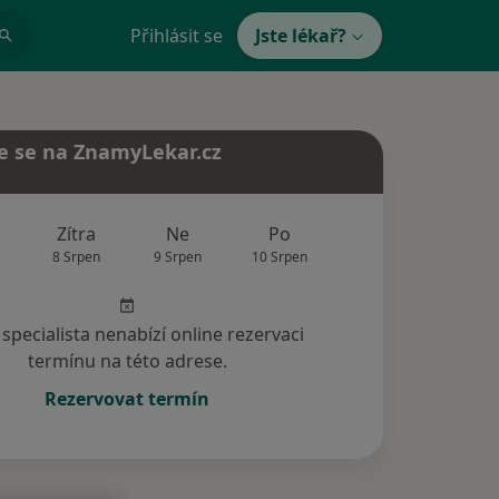
Přihlásit se
Jste lékař?
e se na ZnamyLekar.cz
Zítra
Ne
Po
Út
St
8 Srpen
9 Srpen
10 Srpen
11 Srpen
12 Srp
specialista nenabízí online rezervaci
termínu na této adrese.
Rezervovat termín