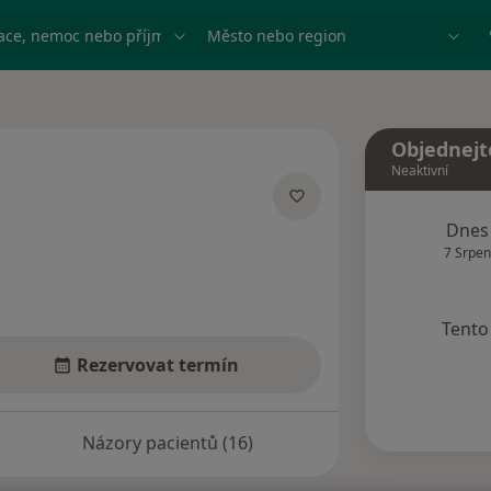
ace, nemoc nebo příjmení
Město nebo region
Objednejt
Neaktivní
ích
Dnes
7 Srpen
Tento 
Rezervovat termín
Názory pacientů (16)