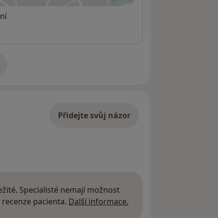
ní
adrese
Přidejte svůj názor
žité. Specialisté nemají možnost
Další informace o názor
 recenze pacienta.
Další informace.