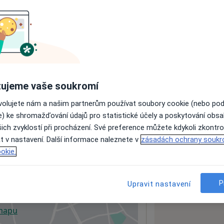
ách nejsou k dispozici
ádné informace o svých službách.
ujeme vaše soukromí
ovolujete nám a našim partnerům používat soubory cookie (nebo po
e) ke shromažďování údajů pro statistické účely a poskytování obs
ich zvyklostí při procházení. Své preference můžete kdykoli zkontro
t v nastavení. Další informace naleznete v
zásadách ochrany soukr
okie.
ologa
P
Upravit nastavení
 mapu
 otevře v nové záložce