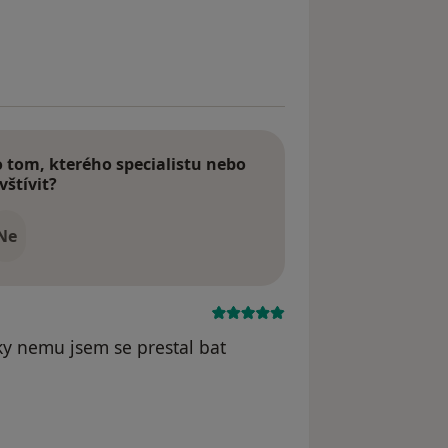
odstraněn
tom, kterého specialistu nebo
vštívit?
Ne
diky nemu jsem se prestal bat
dstraněn