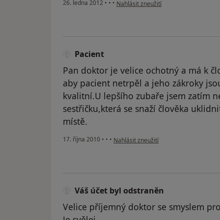
podle názoru uživatele Váš účet byl o
26. ledna 2012
•
•
•
Nahlásit zneužití
Pacient
Pan doktor je velice ochotný a má k člo
aby pacient netrpěl a jeho zákroky js
kvalitní.U lepšího zubaře jsem zatím n
sestřičku,která se snaží člověka uklidni
místě.
podle názoru uživatele Pacient
17. října 2010
•
•
•
Nahlásit zneužití
Váš účet byl odstraněn
Velice příjemný doktor se smyslem pr
Je svělej.