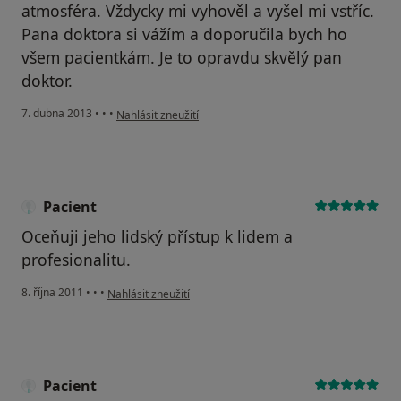
atmosféra. Vždycky mi vyhověl a vyšel mi vstříc.
Pana doktora si vážím a doporučila bych ho
všem pacientkám. Je to opravdu skvělý pan
doktor.
podle názoru uživatele Váš účet byl odstraněn
7. dubna 2013
•
•
•
Nahlásit zneužití
Pacient
Oceňuji jeho lidský přístup k lidem a
profesionalitu.
podle názoru uživatele Pacient
8. října 2011
•
•
•
Nahlásit zneužití
Pacient