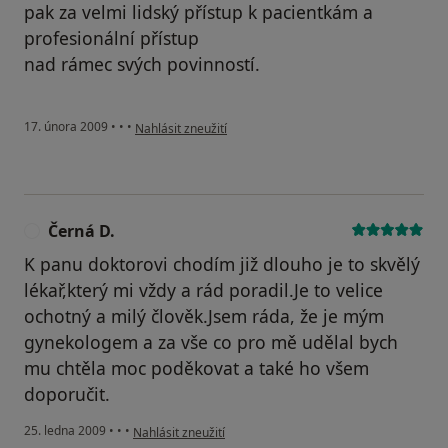
pak za velmi lidský přístup k pacientkám a
profesionální přístup
nad rámec svých povinností.
podle názoru uživatele pacientka Zuzana Bublíková
17. února 2009
•
•
•
Nahlásit zneužití
Černá D.
Č
K panu doktorovi chodím již dlouho je to skvělý
lékař,který mi vždy a rád poradil.Je to velice
ochotný a milý člověk.Jsem ráda, že je mým
gynekologem a za vše co pro mě udělal bych
mu chtěla moc poděkovat a také ho všem
doporučit.
podle názoru uživatele Černá D.
25. ledna 2009
•
•
•
Nahlásit zneužití