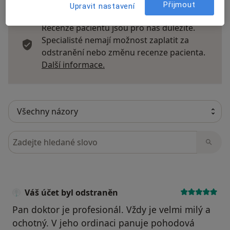
Přijmout
Upravit nastavení
Recenze pacientů jsou pro nás důležité.
Specialisté nemají možnost zaplatit za
odstranění nebo změnu recenze pacienta.
Další informace o názorech
Další informace.
Hledejte v názorech
Váš účet byl odstraněn
Pan doktor je profesionál. Vždy je velmi milý a
ochotný. V jeho ordinaci panuje pohodová