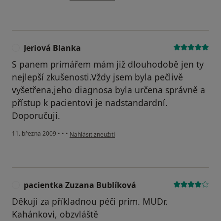
Jeriová Blanka
J
S panem primářem mám již dlouhodobě jen ty
nejlepší zkušenosti.Vždy jsem byla pečlivě
vyšetřena,jeho diagnosa byla určena správně a
přístup k pacientovi je nadstandardní.
Doporučuji.
podle názoru uživatele Jeriová Blanka
11. března 2009
•
•
•
Nahlásit zneužití
pacientka Zuzana Bublíková
P
Děkuji za příkladnou péči prim. MUDr.
Kahánkovi, obzvláště