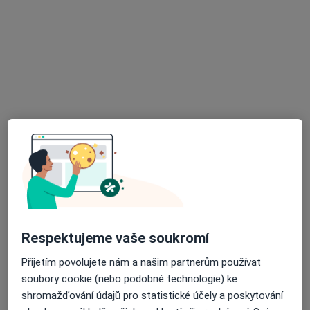
Přiblížit mapu
se otevře v nové záložce
Dostupnost
Na této adrese online kalendář není aktivní
Co mám v takové situaci udělat?
Způsoby platby (soukromé návštěvy)
Na teto adrese lékař přijímá pacienty na pojišťovnu
Detaily
Více
o adrese
Respektujeme vaše soukromí
Přijetím povolujete nám a našim partnerům používat
Názory
soubory cookie (nebo podobné technologie) ke
shromažďování údajů pro statistické účely a poskytování
Přidejte svůj názor