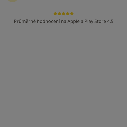
Rezervovat termín
Průměrné hodnocení na Apple a Play Store 4.5
Ceník
Adresy
Názory pacientů (28)
Ceník
Informace o službách a cenách nejsou k dispozici
Tento specialista ještě nepřidával žádné informace o
svých službách.
Adresa
Praktický zubní lékař
Nerudova 1669,
Holešov
76901