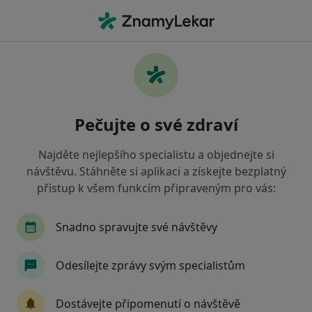
Hla
Co hledáte?
Hlavní Stránka
Zubař
Holešov
Jiří Jokl
Změna města
Pečujte o své zdraví
Najděte nejlepšího specialistu a objednejte si
návštěvu. Stáhněte si aplikaci a získejte bezplatný
přístup k všem funkcím připraveným pro vás:
MUDr.
Jiří Jokl
o specializacích
Zubař
·
Více
Snadno spravujte své návštěvy
Holešov
1 adresa
28 názorů
Odesílejte zprávy svým specialistům
Kontaktní údaje
Dostávejte připomenutí o návštěvě