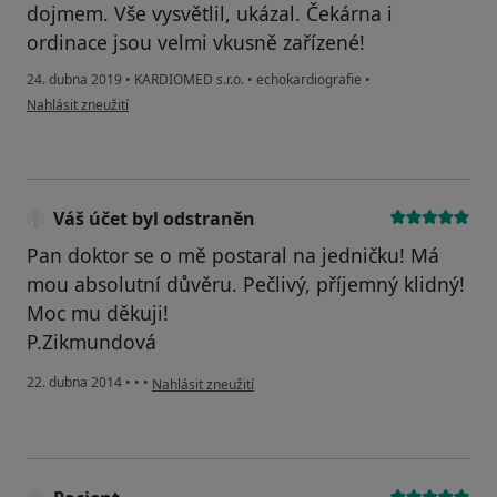
dojmem. Vše vysvětlil, ukázal. Čekárna i
ordinace jsou velmi vkusně zařízené!
24. dubna 2019
•
KARDIOMED s.r.o.
•
echokardiografie
•
podle názoru uživatele Váš účet byl odstraněn
Nahlásit zneužití
Váš účet byl odstraněn
Pan doktor se o mě postaral na jedničku! Má
mou absolutní důvěru. Pečlivý, příjemný klidný!
Moc mu děkuji!
P.Zikmundová
podle názoru uživatele Váš účet byl odstraněn
22. dubna 2014
•
•
•
Nahlásit zneužití