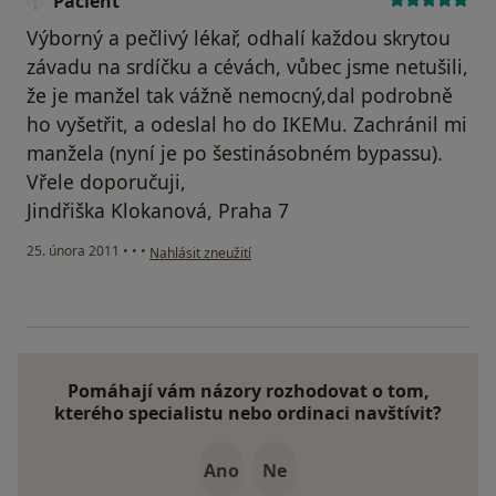
Pacient
Výborný a pečlivý lékař, odhalí každou skrytou
závadu na srdíčku a cévách, vůbec jsme netušili,
že je manžel tak vážně nemocný,dal podrobně
ho vyšetřit, a odeslal ho do IKEMu. Zachránil mi
manžela (nyní je po šestinásobném bypassu).
Vřele doporučuji,
Jindřiška Klokanová, Praha 7
podle názoru uživatele Pacient
25. února 2011
•
•
•
Nahlásit zneužití
Pomáhají vám názory rozhodovat o tom,
kterého specialistu nebo ordinaci navštívit?
Ano
Ne