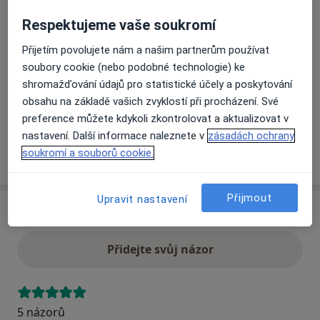
Respektujeme vaše soukromí
Přiblížit mapu
se otevře v nové záložce
Přijetím povolujete nám a našim partnerům používat
soubory cookie (nebo podobné technologie) ke
Dostupnost
Na této adrese online kalendář není aktivní
shromažďování údajů pro statistické účely a poskytování
obsahu na základě vašich zvyklostí při procházení. Své
Co mám v takové situaci udělat?
preference můžete kdykoli zkontrolovat a aktualizovat v
nastavení. Další informace naleznete v
zásadách ochrany
soukromí a souborů cookie.
Více
o adrese
Přijmout
Upravit nastavení
Názory
Přidejte svůj názor
5 názorů