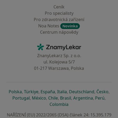
Ceník
Pro specialisty
Pro zdravotnická zařízení
Noa Notes
Novinka
Centrum nápovědy
Kontakt
ZnamyLekar - Hlavní stránka
ZnanyLekarz Sp. z o.o.
ul. Kolejowa 5/7
01-217 Warszawa, Polska
se otevře v nové záložce
se otevře v nové záložce
se otevře v nové záložce
se otevře v nové záložce
se otevře v 
se o
Polska
,
Türkiye
,
España
,
Italia
,
Deutschland
,
Česko
,
se otevře v nové záložce
se otevře v nové záložce
se otevře v nové záložce
se otevře v nové záložc
se otevře v 
se ote
Portugal
,
México
,
Chile
,
Brasil
,
Argentina
,
Perú
,
se otevře v nové záložce
Colombia
NAŘÍZENÍ (EU) 2022/2065 (DSA) článek 24: 15.395.179