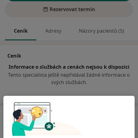
Rezervovat termín
Ceník
Adresy
Názory pacientů (5)
Ceník
Informace o službách a cenách nejsou k dispozici
Tento specialista ještě nepřidával žádné informace o
svých službách.
Adresa
KARDIOMED s.r.o.
Veverkova 20,
Praha
17000