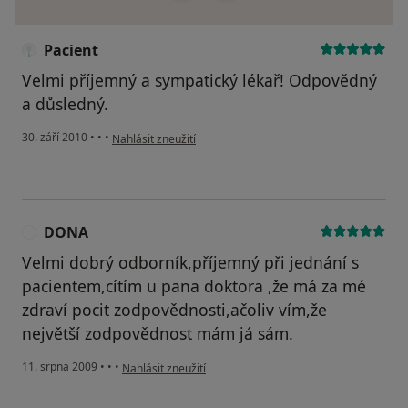
Pacient
Velmi příjemný a sympatický lékař! Odpovědný
a důsledný.
podle názoru uživatele Pacient
30. září 2010
•
•
•
Nahlásit zneužití
DONA
D
Velmi dobrý odborník,příjemný při jednání s
pacientem,cítím u pana doktora ,že má za mé
zdraví pocit zodpovědnosti,ačoliv vím,že
největší zodpovědnost mám já sám.
podle názoru uživatele DONA
11. srpna 2009
•
•
•
Nahlásit zneužití