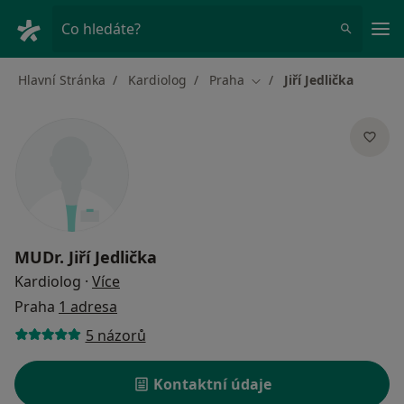
Hla
Co hledáte?
Hlavní Stránka
Kardiolog
Praha
Jiří Jedlička
Změna města
MUDr.
Jiří Jedlička
o specializacích
Kardiolog
·
Více
Praha
1 adresa
5 názorů
Kontaktní údaje