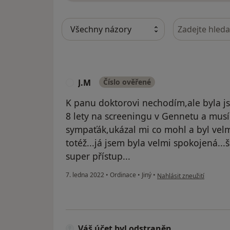
Hledejte v ná
J.M
Číslo ověřené
J
K panu doktorovi nechodím,ale byla js
8 lety na screeningu v Gennetu a musím
sympaťák,ukázal mi co mohl a byl velmi
totéž...já jsem byla velmi spokojená..
super přístup...
podle názoru uživatele J.
7. ledna 2022
•
Ordinace
•
Jiný
•
Nahlásit zneužití
Váš účet byl odstraněn