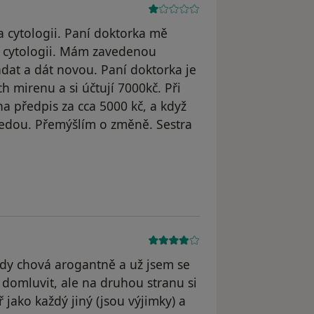
a cytologii. Paní doktorka mě
mi cytologii. Mám zavedenou
ndat a dát novou. Paní doktorka je
ich mirenu a si účtují 7000kč. Při
a předpis za cca 5000 kč, a když
vedou. Přemýšlím o změně. Sestra
dstraněn
kdy chová arogantně a už jsem se
l domluvit, ale na druhou stranu si
 jako každý jiný (jsou výjimky) a