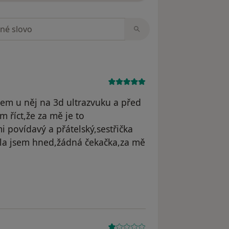
zorech
em u něj na 3d ultrazvuku a před
 říct,že za mě je to
 povídavý a přátelský,sestřička
.šla jsem hned,žádná čekačka,za mě
M