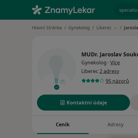
specializ
Hlavní Stránka
Gynekolog
Liberec
Jarosl
Změna měs
MUDr.
Jaroslav Souk
o specia
Gynekolog
·
Více
Liberec
2 adresy
95 názorů
Kontaktní údaje
Ceník
Adresy