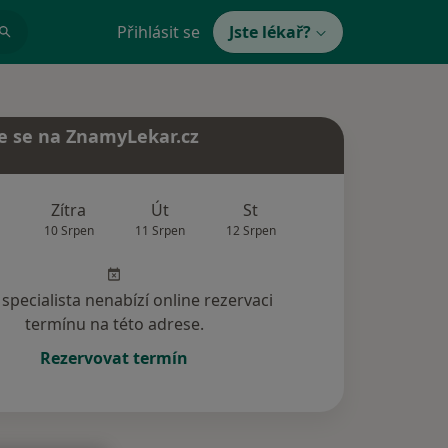
Přihlásit se
Jste lékař?
e se na ZnamyLekar.cz
Zítra
Út
St
Čt
Pá
10 Srpen
11 Srpen
12 Srpen
13 Srpen
14 Srp
specialista nenabízí online rezervaci
termínu na této adrese.
Rezervovat termín