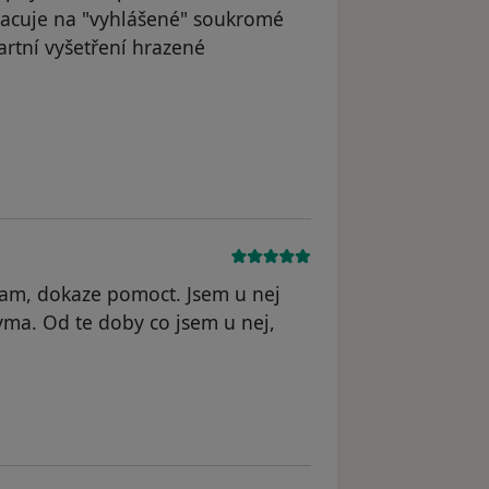
pracuje na "vyhlášené" soukromé
dartní vyšetření hrazené
yl odstraněn
kam, dokaze pomoct. Jsem u nej
yma. Od te doby co jsem u nej,
odstraněn