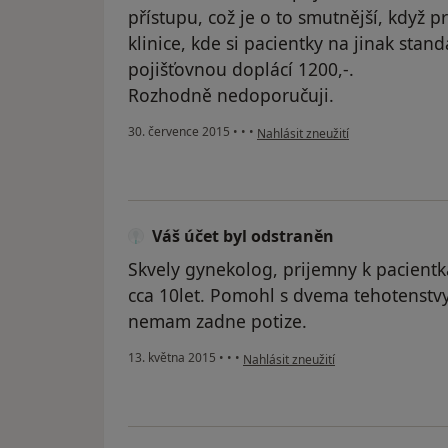
přístupu, což je o to smutnější, když 
klinice, kde si pacientky na jinak stan
pojišťovnou doplácí 1200,-.
Rozhodně nedoporučuji.
podle názoru uživatele Váš účet b
30. července 2015
•
•
•
Nahlásit zneužití
Váš účet byl odstraněn
Skvely gynekolog, prijemny k pacient
cca 10let. Pomohl s dvema tehotenstv
nemam zadne potize.
podle názoru uživatele Váš účet byl 
13. května 2015
•
•
•
Nahlásit zneužití