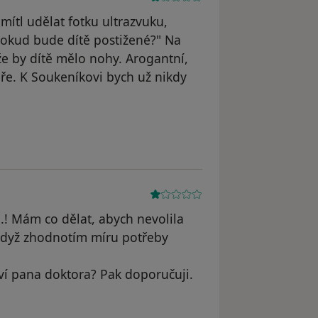
ítl udělat fotku ultrazvuku,
pokud bude dítě postižené?" Na
že by dítě mělo nohy. Arogantní,
ře. K Soukeníkovi bych už nikdy
atele Váš účet byl odstraněn
..! Mám co dělat, abych nevolila
 když zhodnotím míru potřeby
tví pana doktora? Pak doporučuji.
odstraněn