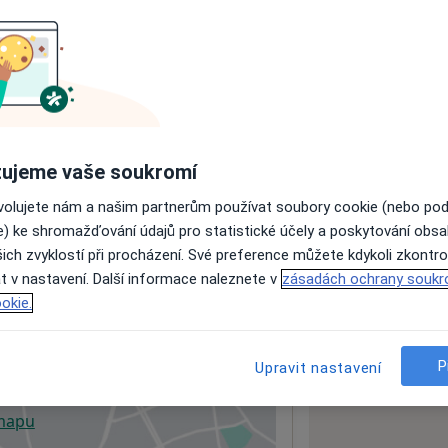
ách nejsou k dispozici
ádné informace o svých službách.
ujeme vaše soukromí
ovolujete nám a našim partnerům používat soubory cookie (nebo po
e) ke shromažďování údajů pro statistické účely a poskytování obs
ich zvyklostí při procházení. Své preference můžete kdykoli zkontro
t v nastavení. Další informace naleznete v
zásadách ochrany soukr
okie.
P
Upravit nastavení
 mapu
 otevře v nové záložce