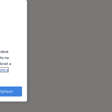
dobné
ahu na
lovat a
omí a
řijmout