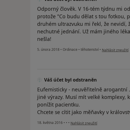
Odporný člověk. V 16-tém týdnu mi odm
protože "Co budu dělat s tou fotkou, 
druhém ultrazvuku mi řekl, že nevidí, 
nechutné jednání. Už mám jiného léka
nešla!
podle názoru uživ
5. února 2018
•
Ordinace
•
těhotenství
•
Nahlásit zneužití
Váš účet byl odstraněn
Eufemisticky - neuvěřitelně arogantní 
jiné výrazy. Musí mít velké komplexy,
ponížit pacientku.
Chcete se cítit jako měňavky v královs
podle názoru uživatele Váš účet byl 
18. května 2016
•
•
•
Nahlásit zneužití