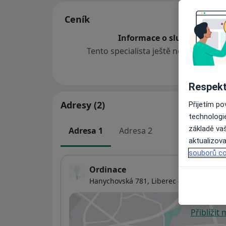
Ceník
Informace o službách a cen
Tento specialista ještě nepřidával ž
Respekt
Adresy (2)
Přijetím p
technologi
základě vaš
Adresa 1
Adresa 2
aktualizova
souborů co
Ordinace
Hanychovská 781,
Liberec
46001
Přiblížit
se