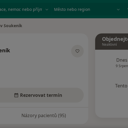
ace, nemoc nebo příjmení
Město nebo region
av Soukeník
ta
Objednejt
Neaktivní
eník
lizacích
Dnes
9 Srpen
Tento 
Rezervovat termín
Názory pacientů (95)