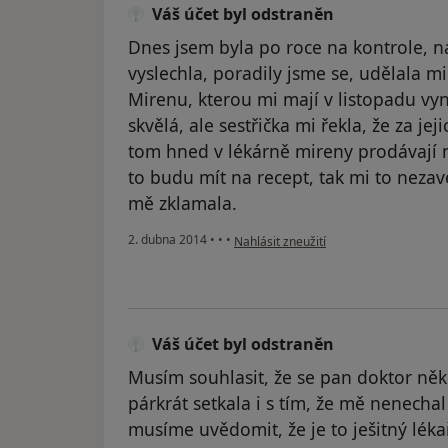
Váš účet byl odstraněn
Dnes jsem byla po roce na kontrole, n
vyslechla, poradily jsme se, udělala 
Mirenu, kterou mi mají v listopadu vy
skvělá, ale sestřička mi řekla, že za jej
tom hned v lékárně mireny prodávají n
to budu mít na recept, tak mi to neza
mě zklamala.
podle názoru uživatele Váš účet byl o
2. dubna 2014
•
•
•
Nahlásit zneužití
Váš účet byl odstraněn
Musím souhlasit, že se pan doktor ně
párkrát setkala i s tím, že mě nenecha
musíme uvědomit, že je to ješitný lékař