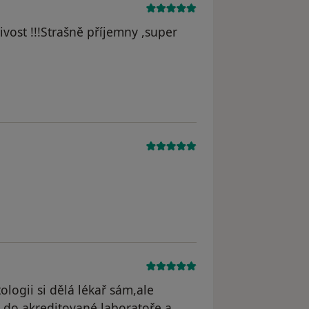
ivost !!!Strašně příjemny ,super
yl odstraněn
ologii si dělá lékař sám,ale
 do akreditované laboratoře a