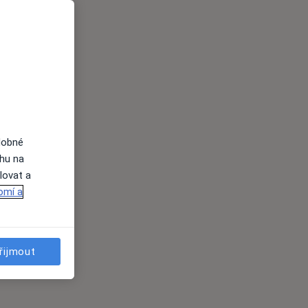
dobné
ahu na
lovat a
omí a
řijmout