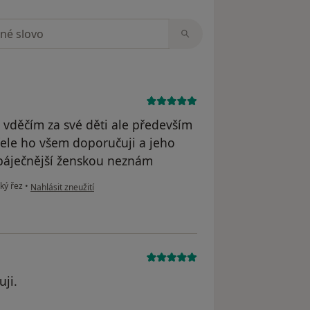
zorech
u vděčím za své děti ale především
řele ho všem doporučuji a jeho
 báječnější ženskou neznám
podle názoru uživatele Váš účet byl odstraněn
ký řez
•
Nahlásit zneužití
uji.
straněn