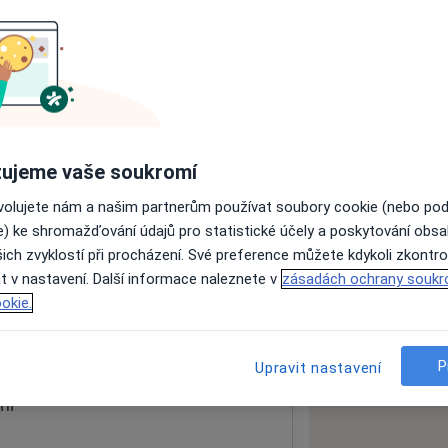
ách nejsou k dispozici
ádné informace o svých službách.
ujeme vaše soukromí
ovolujete nám a našim partnerům používat soubory cookie (nebo po
e) ke shromažďování údajů pro statistické účely a poskytování obs
ich zvyklostí při procházení. Své preference můžete kdykoli zkontro
t v nastavení. Další informace naleznete v
zásadách ochrany soukr
okie.
 mapu
 otevře v nové záložce
P
Upravit nastavení
ní