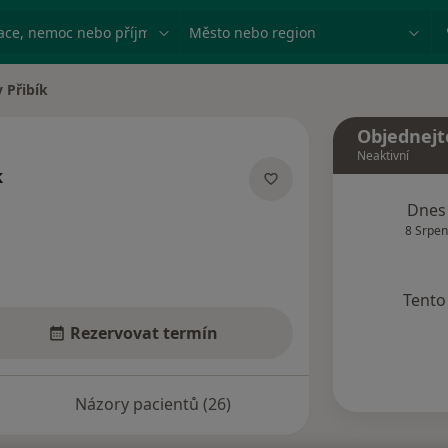
ace, nemoc nebo příjmení
Město nebo region
v Přibík
a
Objednejt
Neaktivní
k
lizacích
Dnes
8 Srpen
Tento 
Rezervovat termín
Názory pacientů (26)