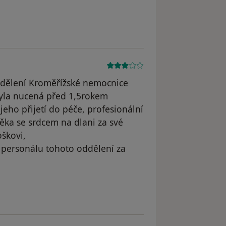
dělení Kroměřížské nemocnice
byla nucená před 1,5rokem
eho přijetí do péče, profesionální
ěka se srdcem na dlani za své
oškovi,
 personálu tohoto oddělení za