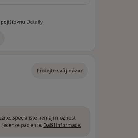
 pojišťovnu
Detaily
adrese
Přidejte svůj názor
žité. Specialisté nemají možnost
Další informace o názor
 recenze pacienta.
Další informace.