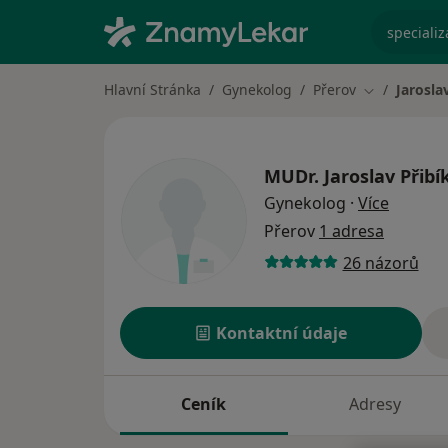
specializ
Hlavní Stránka
Gynekolog
Přerov
Jarosla
Změna měst
MUDr.
Jaroslav Přibí
o specia
Gynekolog
·
Více
Přerov
1 adresa
26 názorů
Kontaktní údaje
Ceník
Adresy