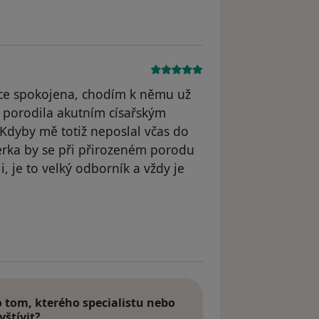
ce spokojena, chodím k němu už
 porodila akutním císařským
Kdyby mě totiž neposlal včas do
erka by se při přirozeném porodu
, je to velký odborník a vždy je
tom, kterého specialistu nebo
vštívit?