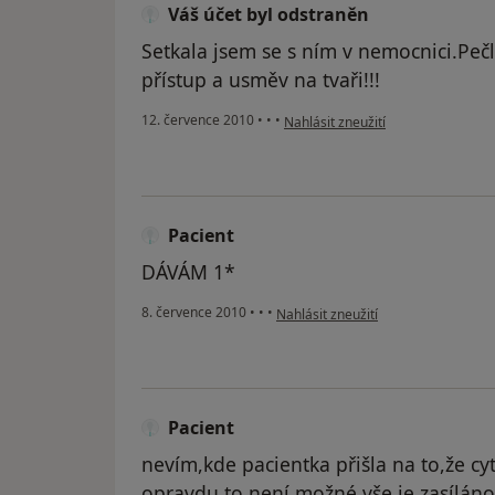
Váš účet byl odstraněn
Setkala jsem se s ním v nemocnici.Pečl
přístup a usměv na tvaři!!!
podle názoru uživatele Váš účet b
12. července 2010
•
•
•
Nahlásit zneužití
Pacient
DÁVÁM 1*
podle názoru uživatele Pacient
8. července 2010
•
•
•
Nahlásit zneužití
Pacient
nevím,kde pacientka přišla na to,že cyt
opravdu to není možné,vše je zasíláno