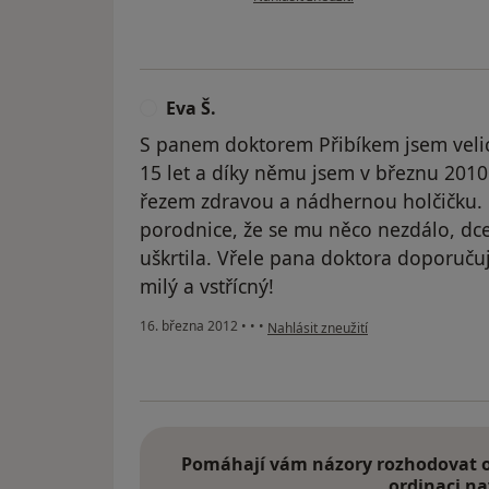
Eva Š.
E
S panem doktorem Přibíkem jsem veli
15 let a díky němu jsem v březnu 2010
řezem zdravou a nádhernou holčičku. 
porodnice, že se mu něco nezdálo, dc
uškrtila. Vřele pana doktora doporučuji
milý a vstřícný!
podle názoru uživatele Eva Š.
16. března 2012
•
•
•
Nahlásit zneužití
Pomáhají vám názory rozhodovat o 
ordinaci na