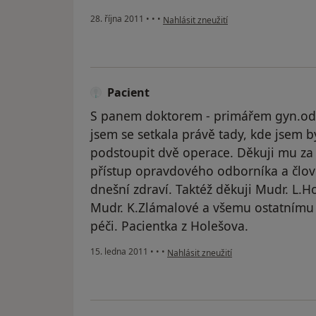
podle názoru uživatele Pacient
28. října 2011
•
•
•
Nahlásit zneužití
Pacient
S panem doktorem - primářem gyn.od
jsem se setkala právě tady, kde jsem 
podstoupit dvě operace. Děkuji mu za j
přístup opravdového odborníka a člov
dnešní zdraví. Taktéž děkuji Mudr. L.H
Mudr. K.Zlámalové a všemu ostatnímu
péči. Pacientka z Holešova.
podle názoru uživatele Pacient
15. ledna 2011
•
•
•
Nahlásit zneužití