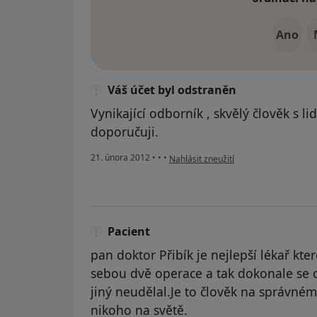
Ano
Váš účet byl odstraněn
Vynikající odborník , skvělý člověk s l
doporučuji.
podle názoru uživatele Váš účet byl o
21. února 2012
•
•
•
Nahlásit zneužití
Pacient
pan doktor Přibík je nejlepší lékař kt
sebou dvě operace a tak dokonale se o
jiný neudělal.Je to člověk na správné
nikoho na světě.