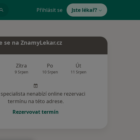
Přihlásit se
Jste lékař?
e se na ZnamyLekar.cz
Zítra
Po
Út
St
Čt
9 Srpen
10 Srpen
11 Srpen
12 Srpen
13 Srp
specialista nenabízí online rezervaci
termínu na této adrese.
Rezervovat termín