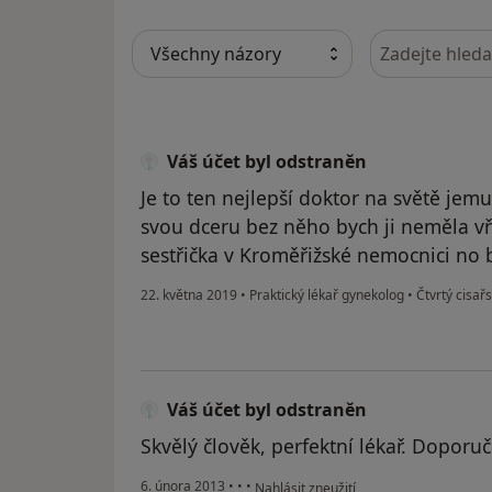
Hledejte v ná
Váš účet byl odstraněn
Je to ten nejlepší doktor na světě jem
svou dceru bez něho bych ji neměla v
sestřička v Kroměřižské nemocnici no
22. května 2019
•
Praktický lékař gynekolog
•
Čtvrtý cisařs
Váš účet byl odstraněn
Skvělý člověk, perfektní lékař. Doporuč
podle názoru uživatele Váš účet byl od
6. února 2013
•
•
•
Nahlásit zneužití