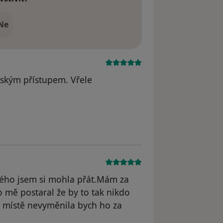
Ne
idským přístupem. Vřele
dstraněn
erého jsem si mohla přát.Mám za
 mě postaral že by to tak nikdo
m místě nevyměnila bych ho za