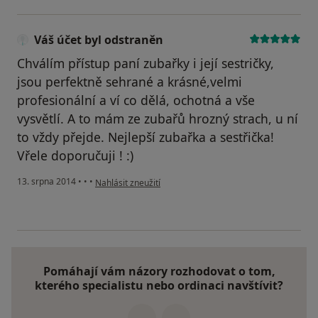
Váš účet byl odstraněn
Chválím přístup paní zubařky i její sestričky,
jsou perfektně sehrané a krásné,velmi
profesionální a ví co dělá, ochotná a vše
vysvětlí. A to mám ze zubařů hrozný strach, u ní
to vždy přejde. Nejlepší zubařka a sestřička!
Vřele doporučuji ! :)
podle názoru uživatele Váš účet byl odstraněn
13. srpna 2014
•
•
•
Nahlásit zneužití
Pomáhají vám názory rozhodovat o tom,
kterého specialistu nebo ordinaci navštívit?