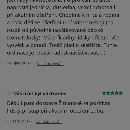
naprostá jednička, důsledná, velmi ochotná i
při akutním ošetření. Chodíme k ní celá rodina
a naše děti se ošetření u ní vůbec nebojí (na
rozdíl od původně navštěvované dětské
stomatoložky). Má příkladný lidský přístup, vše
vysvětlí a poradí. Totéž platí o sestřičce. Tuhle
ordinace je prostě radost navštěvovat. :-)
podle názoru uživatele Váš účet byl odstraněn
16. října 2013
•
•
•
Nahlásit zneužití
Váš účet byl odstraněn
Děkuji paní doktorce Žitnanské za pozitivní
lidský přístup při akutním ošetření zubu.
podle názoru uživatele Váš účet byl odstraněn
17. září 2013
•
•
•
Nahlásit zneužití