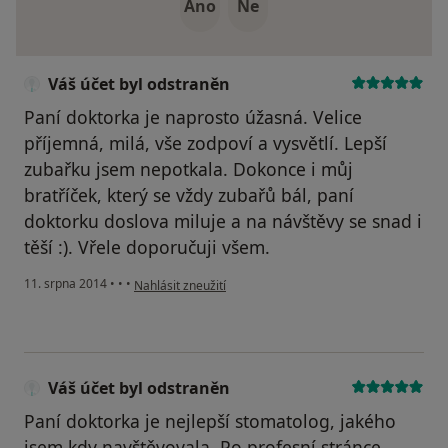
Ano
Ne
Váš účet byl odstraněn
Paní doktorka je naprosto úžasná. Velice
příjemná, milá, vše zodpoví a vysvětlí. Lepší
zubařku jsem nepotkala. Dokonce i můj
bratříček, který se vždy zubařů bál, paní
doktorku doslova miluje a na návštěvy se snad i
těší :). Vřele doporučuji všem.
podle názoru uživatele Váš účet byl odstraněn
11. srpna 2014
•
•
•
Nahlásit zneužití
Váš účet byl odstraněn
Paní doktorka je nejlepší stomatolog, jakého
jsem kdy navštěvovala. Po profesní stránce