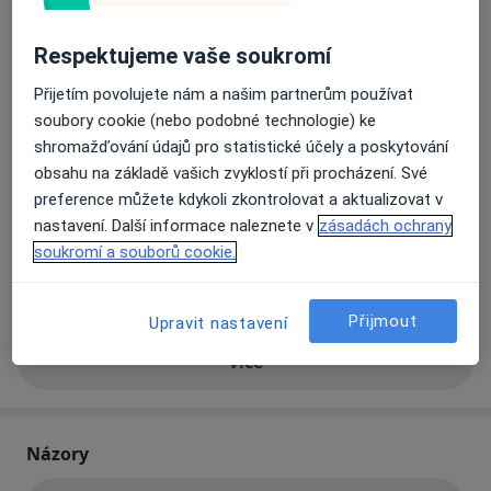
Hradiště)
686 03
Respektujeme vaše soukromí
Přiblížit mapu
Přijetím povolujete nám a našim partnerům používat
se otevře v nové záložce
soubory cookie (nebo podobné technologie) ke
Dostupnost
shromažďování údajů pro statistické účely a poskytování
Na této adrese online kalendář není aktivní
obsahu na základě vašich zvyklostí při procházení. Své
Co mám v takové situaci udělat?
preference můžete kdykoli zkontrolovat a aktualizovat v
nastavení. Další informace naleznete v
zásadách ochrany
Způsoby platby (soukromé návštěvy)
soukromí a souborů cookie.
Na teto adrese lékař přijímá pacienty na pojišťovnu
Detaily
Přijmout
Upravit nastavení
Více
o adrese
Názory