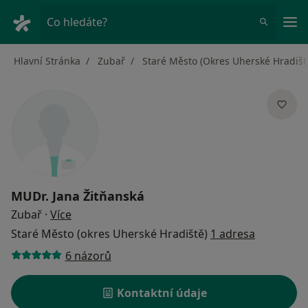
Hla
Co hledáte?
Hlavní Stránka
Zubař
Staré Město (Okres Uherské Hradišt
MUDr.
Jana Žitňanská
o specializacích
Zubař
·
Více
Staré Město (okres Uherské Hradiště)
1 adresa
6 názorů
Kontaktní údaje