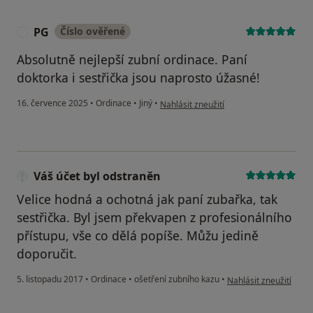
PG
Číslo ověřené
P
Absolutně nejlepší zubní ordinace. Paní
doktorka i sestřička jsou naprosto úžasné!
podle názoru uživatele PG
16. července 2025
•
Ordinace
•
Jiný
•
Nahlásit zneužití
Váš účet byl odstraněn
Velice hodná a ochotná jak paní zubařka, tak
sestřička. Byl jsem překvapen z profesionálního
přístupu, vše co dělá popíše. Můžu jedině
doporučit.
podle názoru uživatel
5. listopadu 2017
•
Ordinace
•
ošetření zubního kazu
•
Nahlásit zneužití