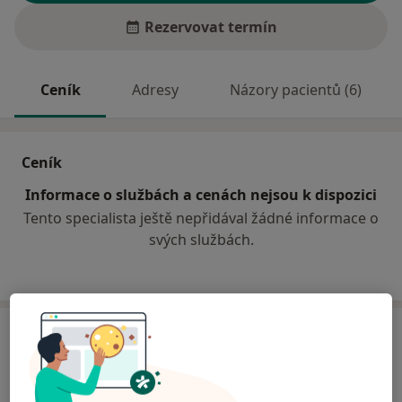
Rezervovat termín
Ceník
Adresy
Názory pacientů (6)
Ceník
Informace o službách a cenách nejsou k dispozici
Tento specialista ještě nepřidával žádné informace o
svých službách.
Adresa
Ordinace
Za Mlýnem 2048,
Staré Město (okres Uherské