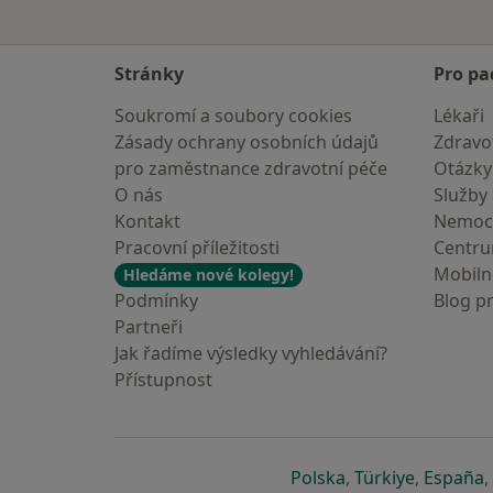
Stránky
Pro pa
Soukromí a soubory cookies
Lékaři
Zásady ochrany osobních údajů
Zdravot
pro zaměstnance zdravotní péče
Otázky
O nás
Služby
Kontakt
Nemoc
Pracovní příležitosti
Centr
Mobilní
Hledáme nové kolegy!
Podmínky
Blog p
Partneři
Jak řadíme výsledky vyhledávání?
Přístupnost
se otevře v nové 
se otevře
s
Polska
,
Türkiye
,
España
,