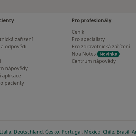
cienty
Pro profesionály
Ceník
nická zařízení
Pro specialisty
 a odpovědi
Pro zdravotnická zařízení
Noa Notes
Novinka
i
Centrum nápovědy
um nápovědy
 aplikace
ro pacienty
záložce
 v nové záložce
e otevře v nové záložce
se otevře v nové záložce
se otevře v nové záložce
se otevře v nové záložce
se otevře v nové záložc
se otevře v nov
se otevře
se 
Italia
,
Deutschland
,
Česko
,
Portugal
,
México
,
Chile
,
Brasil
,
A