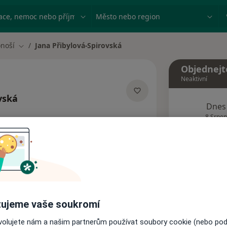
ace, nemoc nebo příjmení
Město nebo region
onoší
Jana Přibylová-Spirovská
Změna města
Objednejt
Neaktivní
vská
Dnes
ecializacích
8 Srpen
adresa
Tento 
Rezervovat termín
ujeme vaše soukromí
Názory pacientů
ovolujete nám a našim partnerům používat soubory cookie (nebo po