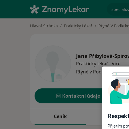
specializ
Hlavní Stránka
Praktický Lékař
Rtyně V Podkrk
Jana Přibylová-Spiro
o sp
Praktický lékař
·
Více
Rtyně v Podkrkonoší
1 
Kontaktní údaje
Respekt
Ceník
Adresy
Přijetím p