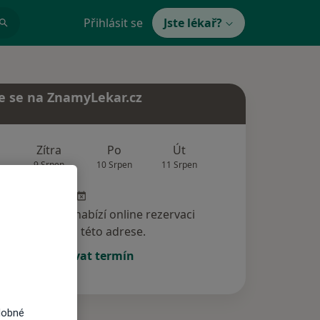
Přihlásit se
Jste lékař?
e se na ZnamyLekar.cz
Zítra
Po
Út
St
Čt
9 Srpen
10 Srpen
11 Srpen
12 Srpen
13 Srp
specialista nenabízí online rezervaci
termínu na této adrese.
Rezervovat termín
dobné