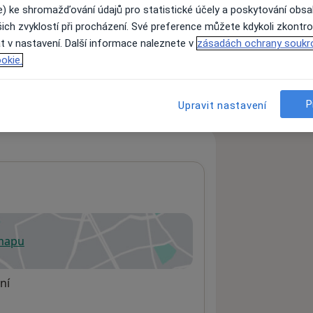
e) ke shromažďování údajů pro statistické účely a poskytování obs
ich zvyklostí při procházení. Své preference můžete kdykoli zkontro
t v nastavení. Další informace naleznete v
zásadách ochrany soukr
ách nejsou k dispozici
okie.
ádné informace o svých službách.
P
Upravit nastavení
 mapu
 otevře v nové záložce
ní