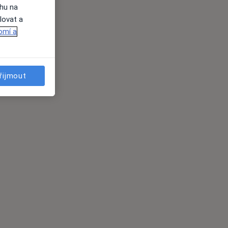
ahu na
lovat a
omí a
řijmout