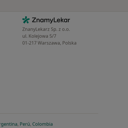
Kontakt
ZnamyLekar - Hlavní stránka
ZnanyLekarz Sp. z o.o.
ul. Kolejowa 5/7
01-217 Warszawa, Polska
e
é záložce
 v nové záložce
otevře v nové záložce
se otevře v nové záložce
se otevře v nové záložce
se otevře v nové záložce
rgentina
,
Perú
,
Colombia