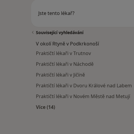
Jste tento lékař?
Související vyhledávání
V okolí Rtyně v Podkrkonoší
Praktičtí lékaři v Trutnov
Praktičtí lékaři v Náchodě
Praktičtí lékaři v Jičíně
Praktičtí lékaři v Dvoru Králové nad Labem
Praktičtí lékaři v Novém Městě nad Metují
Více (14)
Více v kategorii: V okolí Rtyně v Pod