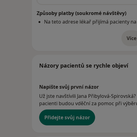
Způsoby platby (soukromé návštěvy)
Na teto adrese lékař přijímá pacienty na
Více
o 
Názory pacientů se rychle objeví
Napište svůj první názor
Už jste navštívili Jana Přibylová-Spirovská?
pacienti budou vděční za pomoc při výběru 
Přidejte svůj názor