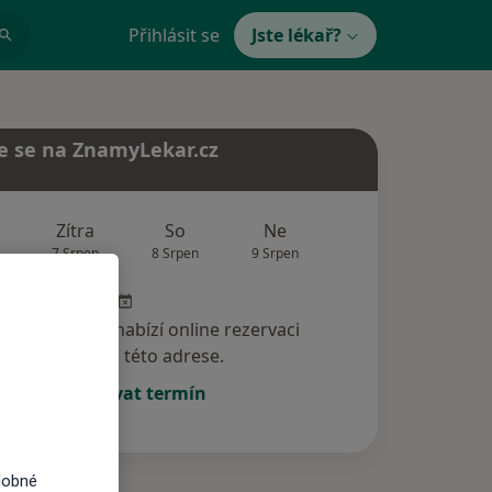
Přihlásit se
Jste lékař?
e se na ZnamyLekar.cz
Zítra
So
Ne
Po
Út
7 Srpen
8 Srpen
9 Srpen
10 Srpen
11 Srp
specialista nenabízí online rezervaci
termínu na této adrese.
Rezervovat termín
dobné