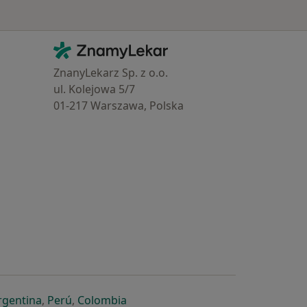
Kontakt
ZnamyLekar - Hlavní stránka
ZnanyLekarz Sp. z o.o.
ul. Kolejowa 5/7
01-217 Warszawa, Polska
e
é záložce
 v nové záložce
otevře v nové záložce
se otevře v nové záložce
se otevře v nové záložce
se otevře v nové záložce
rgentina
,
Perú
,
Colombia