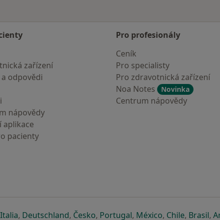
cienty
Pro profesionály
Ceník
nická zařízení
Pro specialisty
 a odpovědi
Pro zdravotnická zařízení
Noa Notes
Novinka
i
Centrum nápovědy
um nápovědy
 aplikace
ro pacienty
záložce
 v nové záložce
e otevře v nové záložce
se otevře v nové záložce
se otevře v nové záložce
se otevře v nové záložce
se otevře v nové záložc
se otevře v nov
se otevře
se 
Italia
,
Deutschland
,
Česko
,
Portugal
,
México
,
Chile
,
Brasil
,
A