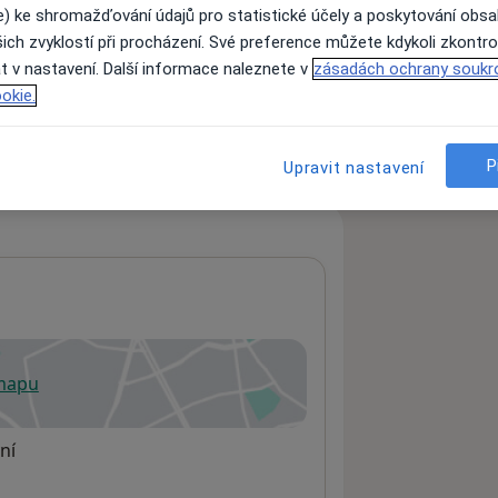
e) ke shromažďování údajů pro statistické účely a poskytování obs
ich zvyklostí při procházení. Své preference můžete kdykoli zkontro
t v nastavení. Další informace naleznete v
zásadách ochrany soukr
ách nejsou k dispozici
okie.
ádné informace o svých službách.
P
Upravit nastavení
 mapu
 otevře v nové záložce
ní