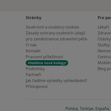
Stránky
Pro pa
Soukromí a soubory cookies
Lékaři
Zásady ochrany osobních údajů
Zdravot
pro zaměstnance zdravotní péče
Otázky
O nás
Služby
Kontakt
Nemoc
Pracovní příležitosti
Centr
Mobilní
Hledáme nové kolegy!
Podmínky
Blog p
Partneři
Jak řadíme výsledky vyhledávání?
Přístupnost
se otevře v nové 
se otevře
s
Polska
,
Türkiye
,
España
,