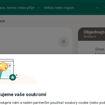
ace, nemoc nebo příjmení
Město nebo region
ach
a
Objednejt
Neaktivní
Dnes
acích
6 Srpen
Tento 
Rezervovat termín
ujeme vaše soukromí
Názory pacientů
ovolujete nám a našim partnerům používat soubory cookie (nebo po