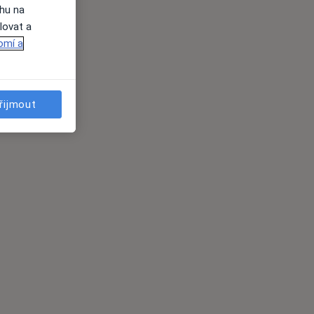
ahu na
lovat a
omí a
řijmout