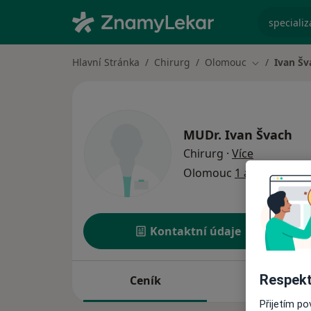
specializ
Hlavní Stránka
Chirurg
Olomouc
Ivan Šv
Změna měst
MUDr.
Ivan Švach
o specializ
Chirurg
·
Více
Olomouc
1 adresa
Kontaktní údaje
Respekt
Ceník
Adresy
Přijetím p