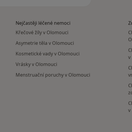
Nejčastěji léčené nemoci
Z
Křečové žíly v Olomouci
C
O
Asymetrie těla v Olomouci
C
Kosmetické vady v Olomouci
v
Vrásky v Olomouci
C
Menstruační poruchy v Olomouci
v
C
z
C
v