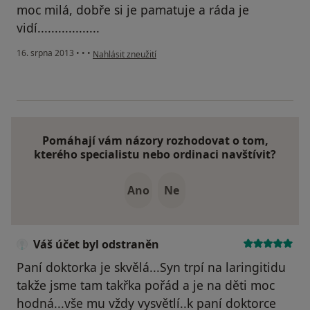
moc milá, dobře si je pamatuje a ráda je
vidí..................
podle názoru uživatele Váš účet byl odstraněn
16. srpna 2013
•
•
•
Nahlásit zneužití
Pomáhají vám názory rozhodovat o tom,
kterého specialistu nebo ordinaci navštívit?
Ano
Ne
Váš účet byl odstraněn
Paní doktorka je skvělá...Syn trpí na laringitidu
takže jsme tam takřka pořád a je na děti moc
hodná...vše mu vždy vysvětlí..k paní doktorce