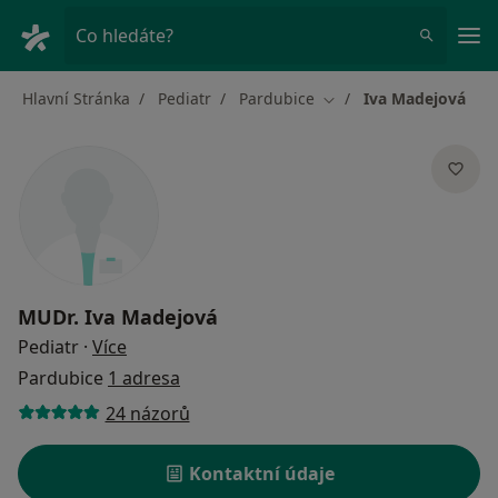
Hla
Co hledáte?
Hlavní Stránka
Pediatr
Pardubice
Iva Madejová
Změna města
MUDr.
Iva Madejová
o specializacích
Pediatr
·
Více
Pardubice
1 adresa
24 názorů
Kontaktní údaje