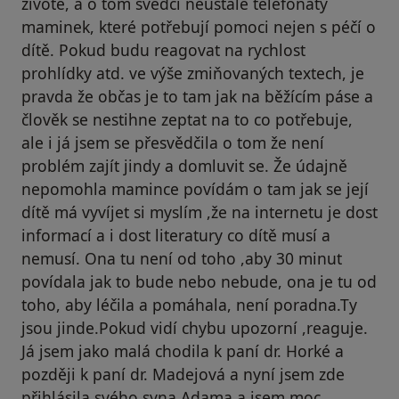
životě, a o tom svědčí neustálé telefonáty
maminek, které potřebují pomoci nejen s péčí o
dítě. Pokud budu reagovat na rychlost
prohlídky atd. ve výše zmiňovaných textech, je
pravda že občas je to tam jak na běžícím páse a
člověk se nestihne zeptat na to co potřebuje,
ale i já jsem se přesvědčila o tom že není
problém zajít jindy a domluvit se. Že údajně
nepomohla mamince povídám o tam jak se její
dítě má vyvíjet si myslím ,že na internetu je dost
informací a i dost literatury co dítě musí a
nemusí. Ona tu není od toho ,aby 30 minut
povídala jak to bude nebo nebude, ona je tu od
toho, aby léčila a pomáhala, není poradna.Ty
jsou jinde.Pokud vidí chybu upozorní ,reaguje.
Já jsem jako malá chodila k paní dr. Horké a
později k paní dr. Madejová a nyní jsem zde
přihlásila svého syna Adama a jsem moc