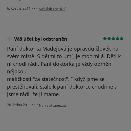
podle názoru uživatele Váš účet byl odstraněn
6. května 2011
•
•
•
Nahlásit zneužití
Váš účet byl odstraněn
Paní doktorka Madejová je opravdu člověk na
svém místě. S dětmi to umí, je moc milá. Děti k
ní chodí rádi. Paní doktorka je vždy odmění
nějakou
maličkostí "za statečnost". I když jsme se
přestěhovali, stále k paní doktorce chodíme a
jsme rádi, že ji máme.
podle názoru uživatele Váš účet byl odstraněn
20. ledna 2011
•
•
•
Nahlásit zneužití