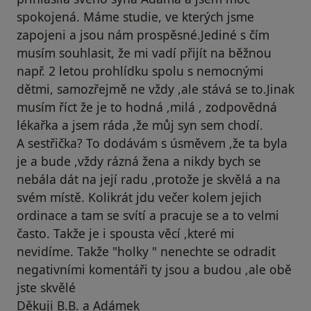
spokojená. Máme studie, ve kterých jsme
zapojeni a jsou nám prospěsné.Jediné s čím
musím souhlasit, že mi vadí přijít na běžnou
např. 2 letou prohlídku spolu s nemocnými
dětmi, samozřejmě ne vždy ,ale stává se to.Jinak
musím říct že je to hodná ,milá , zodpovědná
lékařka a jsem ráda ,že můj syn sem chodí.
A sestřička? To dodávám s úsměvem ,že ta byla
je a bude ,vždy rázná žena a nikdy bych se
nebála dát na její radu ,protože je skvělá a na
svém místě. Kolikrát jdu večer kolem jejich
ordinace a tam se svítí a pracuje se a to velmi
často. Takže je i spousta věcí ,které mi
nevidíme. Takže "holky " nenechte se odradit
negativními komentáři ty jsou a budou ,ale obě
jste skvělé
Děkuji B.B. a Adámek