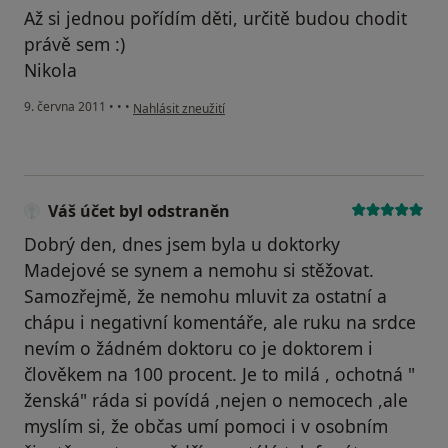
Až si jednou pořídím děti, určitě budou chodit
právě sem :)
Nikola
podle názoru uživatele Váš účet byl odstraněn
9. června 2011
•
•
•
Nahlásit zneužití
Váš účet byl odstraněn
Dobrý den, dnes jsem byla u doktorky
Madejové se synem a nemohu si stěžovat.
Samozřejmě, že nemohu mluvit za ostatní a
chápu i negativní komentáře, ale ruku na srdce
nevím o žádném doktoru co je doktorem i
člověkem na 100 procent. Je to milá , ochotná "
ženská" ráda si povídá ,nejen o nemocech ,ale
myslím si, že občas umí pomoci i v osobním