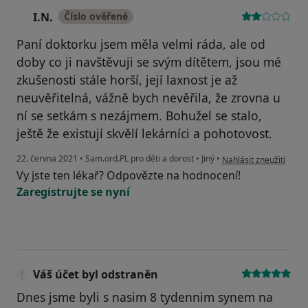
I.N.
Číslo ověřené
I
Paní doktorku jsem měla velmi ráda, ale od
doby co ji navštěvuji se svým dítětem, jsou mé
zkušenosti stále horší, její laxnost je až
neuvěřitelná, vážně bych nevěřila, že zrovna u
ní se setkám s nezájmem. Bohužel se stalo,
ještě že existují skvělí lekárníci a pohotovost.
podle názoru uživatele
22. června 2021
•
Sam.ord.PL pro děti a dorost
•
Jiný
•
Nahlásit zneužití
Vy jste ten lékař? Odpovězte na hodnocení!
Zaregistrujte se nyní
Váš účet byl odstraněn
Dnes jsme byli s nasim 8 tydennim synem na