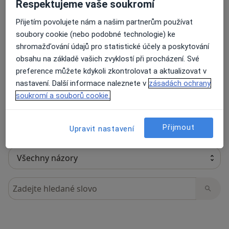
Respektujeme vaše soukromí
Přijetím povolujete nám a našim partnerům používat
soubory cookie (nebo podobné technologie) ke
24 názorů
shromažďování údajů pro statistické účely a poskytování
obsahu na základě vašich zvyklostí při procházení. Své
preference můžete kdykoli zkontrolovat a aktualizovat v
Recenze pacientů jsou pro nás důležité.
nastavení. Další informace naleznete v
zásadách ochrany
Specialisté nemají možnost zaplatit za
soukromí a souborů cookie.
odstranění nebo změnu recenze pacienta.
Další informace o názorech
Další informace.
Přijmout
Upravit nastavení
Hledejte v názorech