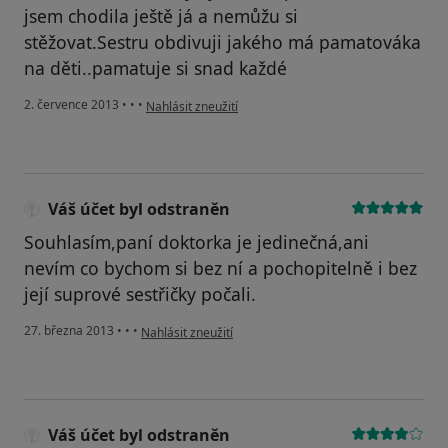
jsem chodila ještě já a nemůžu si
stěžovat.Sestru obdivuji jakého má pamatováka
na děti..pamatuje si snad každé
podle názoru uživatele Váš účet byl odstraněn
2. července 2013
•
•
•
Nahlásit zneužití
Váš účet byl odstraněn
Souhlasím,paní doktorka je jedinečná,ani
nevím co bychom si bez ní a pochopitelně i bez
její suprové sestřičky počali.
podle názoru uživatele Váš účet byl odstraněn
27. března 2013
•
•
•
Nahlásit zneužití
Váš účet byl odstraněn