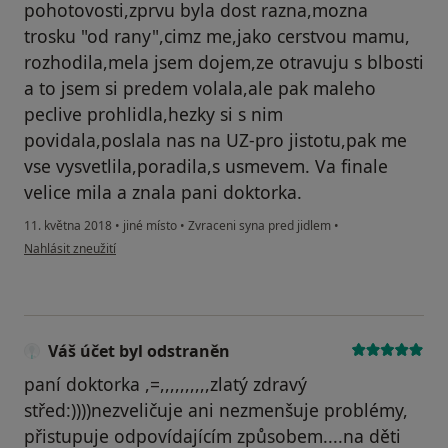
pohotovosti,zprvu byla dost razna,mozna
trosku "od rany",cimz me,jako cerstvou mamu,
rozhodila,mela jsem dojem,ze otravuju s blbosti
a to jsem si predem volala,ale pak maleho
peclive prohlidla,hezky si s nim
povidala,poslala nas na UZ-pro jistotu,pak me
vse vysvetlila,poradila,s usmevem. Va finale
velice mila a znala pani doktorka.
11. května 2018
•
jiné místo
•
Zvraceni syna pred jidlem
•
podle názoru uživatele Váš účet byl odstraněn
Nahlásit zneužití
Váš účet byl odstraněn
paní doktorka ,=,,,,,,,,,,zlatý zdravý
střed:))))nezveličuje ani nezmenšuje problémy,
přistupuje odpovídajícím způsobem....na děti