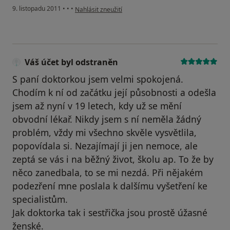
podle názoru uživatele Pacient
9. listopadu 2011
•
•
•
Nahlásit zneužití
Váš účet byl odstraněn
S paní doktorkou jsem velmi spokojená.
Chodím k ní od začátku její působnosti a odešla
jsem až nyní v 19 letech, kdy už se mění
obvodní lékař. Nikdy jsem s ní neměla žádný
problém, vždy mi všechno skvěle vysvětlila,
popovídala si. Nezajímají ji jen nemoce, ale
zeptá se vás i na běžný život, školu ap. To že by
něco zanedbala, to se mi nezdá. Při nějakém
podezření mne poslala k dalšímu vyšetření ke
specialistům.
Jak doktorka tak i sestřička jsou prostě úžasné
ženské.