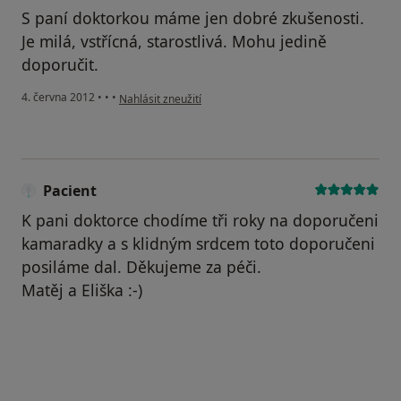
S paní doktorkou máme jen dobré zkušenosti.
Je milá, vstřícná, starostlivá. Mohu jedině
doporučit.
podle názoru uživatele Váš účet byl odstraněn
4. června 2012
•
•
•
Nahlásit zneužití
Pacient
K pani doktorce chodíme tři roky na doporučeni
kamaradky a s klidným srdcem toto doporučeni
posiláme dal. Děkujeme za péči.
Matěj a Eliška :-)