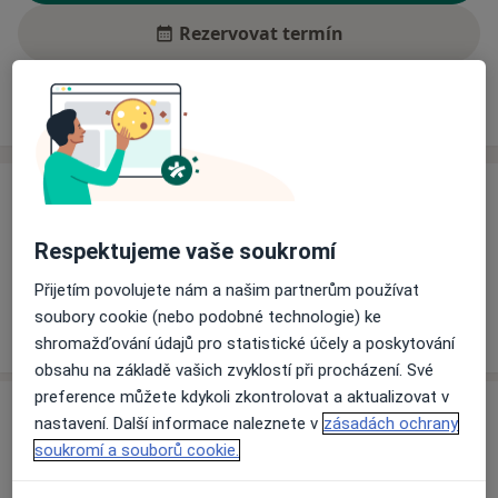
Rezervovat termín
Ceník
Adresy
Názory pacientů (2)
Ceník
Informace o službách a cenách nejsou k dispozici
Respektujeme vaše soukromí
Tento specialista ještě nepřidával žádné informace o
Přijetím povolujete nám a našim partnerům používat
svých službách.
soubory cookie (nebo podobné technologie) ke
shromažďování údajů pro statistické účely a poskytování
obsahu na základě vašich zvyklostí při procházení. Své
preference můžete kdykoli zkontrolovat a aktualizovat v
Adresa
nastavení. Další informace naleznete v
zásadách ochrany
soukromí a souborů cookie.
Praktický zubní lékař
Plánická 5/I,
Klatovy
33901