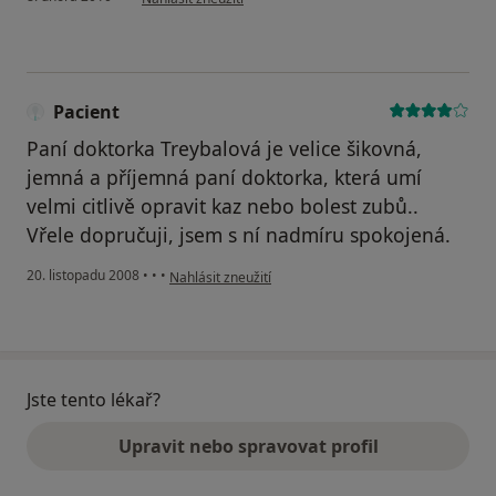
Pacient
Paní doktorka Treybalová je velice šikovná,
jemná a příjemná paní doktorka, která umí
velmi citlivě opravit kaz nebo bolest zubů..
Vřele dopručuji, jsem s ní nadmíru spokojená.
podle názoru uživatele Pacient
20. listopadu 2008
•
•
•
Nahlásit zneužití
Jste tento lékař?
Upravit nebo spravovat profil