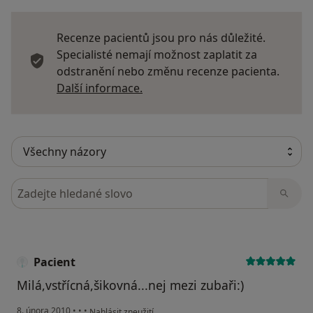
Recenze pacientů jsou pro nás důležité.
Specialisté nemají možnost zaplatit za
odstranění nebo změnu recenze pacienta.
Další informace o názorech
Další informace.
Hledejte v názorech
Pacient
Milá,vstřícná,šikovná...nej mezi zubaři:)
podle názoru uživatele Pacient
8. února 2010
•
•
•
Nahlásit zneužití