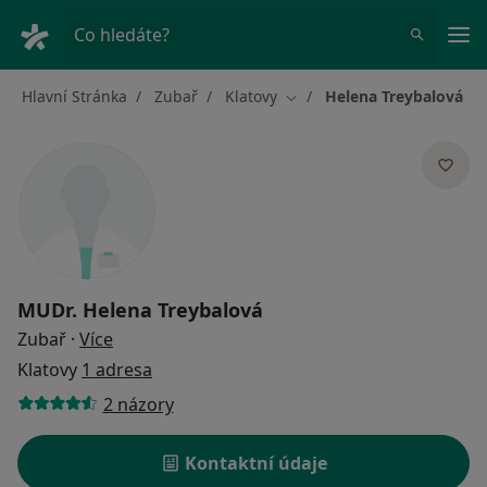
Hla
Co hledáte?
Hlavní Stránka
Zubař
Klatovy
Helena Treybalová
Změna města
MUDr.
Helena Treybalová
o specializacích
Zubař
·
Více
Klatovy
1 adresa
2 názory
Kontaktní údaje