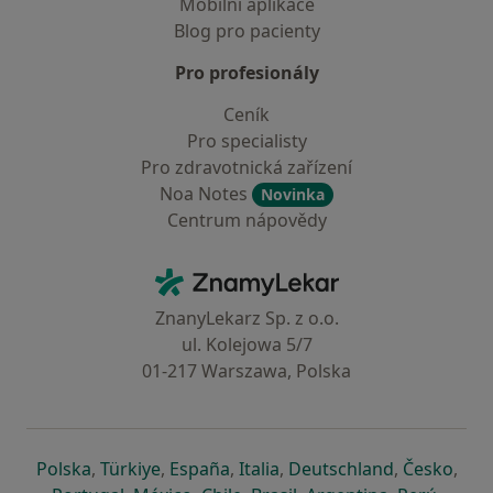
Mobilní aplikace
Blog pro pacienty
Pro profesionály
Ceník
Pro specialisty
Pro zdravotnická zařízení
Noa Notes
Novinka
Centrum nápovědy
Kontakt
ZnamyLekar - Hlavní stránka
ZnanyLekarz Sp. z o.o.
ul. Kolejowa 5/7
01-217 Warszawa, Polska
se otevře v nové záložce
se otevře v nové záložce
se otevře v nové záložce
se otevře v nové záložce
se otevře v 
se o
Polska
,
Türkiye
,
España
,
Italia
,
Deutschland
,
Česko
,