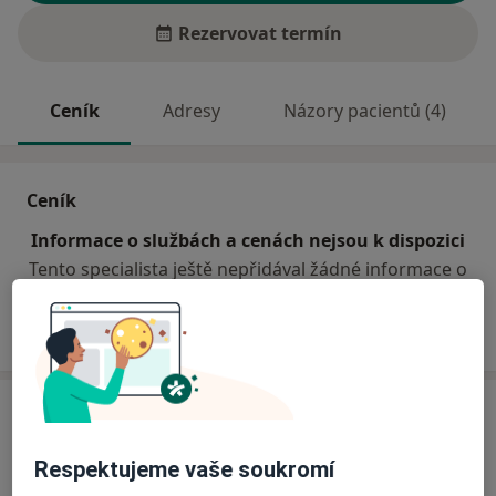
Rezervovat termín
Ceník
Adresy
Názory pacientů (4)
Ceník
Informace o službách a cenách nejsou k dispozici
Tento specialista ještě nepřidával žádné informace o
svých službách.
Adresa
Ordinace
Respektujeme vaše soukromí
Lidečko 511,
Zlín
75-612