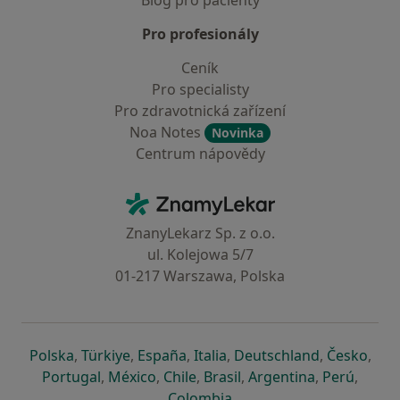
Blog pro pacienty
Pro profesionály
Ceník
Pro specialisty
Pro zdravotnická zařízení
Noa Notes
Novinka
Centrum nápovědy
Kontakt
ZnamyLekar - Hlavní stránka
ZnanyLekarz Sp. z o.o.
ul. Kolejowa 5/7
01-217 Warszawa, Polska
se otevře v nové záložce
se otevře v nové záložce
se otevře v nové záložce
se otevře v nové záložce
se otevře v 
se o
Polska
,
Türkiye
,
España
,
Italia
,
Deutschland
,
Česko
,
se otevře v nové záložce
se otevře v nové záložce
se otevře v nové záložce
se otevře v nové záložc
se otevře v 
se ote
Portugal
,
México
,
Chile
,
Brasil
,
Argentina
,
Perú
,
se otevře v nové záložce
Colombia