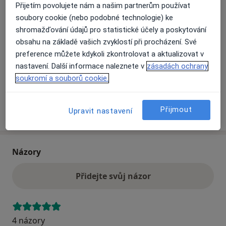
Přijetím povolujete nám a našim partnerům používat
soubory cookie (nebo podobné technologie) ke
Přiblížit mapu
shromažďování údajů pro statistické účely a poskytování
se otevře v nové záložce
obsahu na základě vašich zvyklostí při procházení. Své
preference můžete kdykoli zkontrolovat a aktualizovat v
Dostupnost
Na této adrese online kalendář není aktivní
nastavení. Další informace naleznete v
zásadách ochrany
Co mám v takové situaci udělat?
soukromí a souborů cookie.
Více
Přijmout
Upravit nastavení
o adrese
Názory
Přidejte svůj názor
4 názory