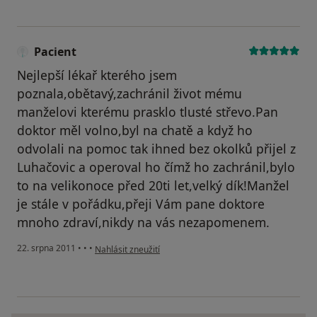
Pacient
Nejlepší lékař kterého jsem
poznala,obětavý,zachránil život mému
manželovi kterému prasklo tlusté střevo.Pan
doktor měl volno,byl na chatě a když ho
odvolali na pomoc tak ihned bez okolků přijel z
Luhačovic a operoval ho čímž ho zachránil,bylo
to na velikonoce před 20ti let,velký dík!Manžel
je stále v pořádku,přeji Vám pane doktore
mnoho zdraví,nikdy na vás nezapomenem.
podle názoru uživatele Pacient
22. srpna 2011
•
•
•
Nahlásit zneužití