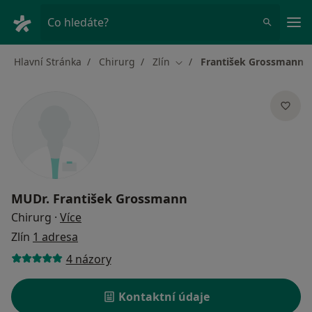
Hla
Co hledáte?
Hlavní Stránka
Chirurg
Zlín
František Grossmann
Změna města
MUDr.
František Grossmann
o specializacích
Chirurg
·
Více
Zlín
1 adresa
4 názory
Kontaktní údaje