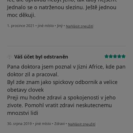
Jednalo se o natrženou slezinu. Ještě jednou
moc děkuji.
podle názoru uživatele Michal Katerinjuk
1. prosince 2021
•
jiné místo
•
Jiný
•
Nahlásit zneužití
Váš účet byl odstraněn
Pana doktora jsem poznal v Jizni Africe, kde pan
doktor zil a pracoval.
Byl zde znam jako spickovy odbornik a velice
obetavy clovek
Preji mu hodne zdravi a spokojenosti v jeho
zivote. Pomohl vratit zdravi neskutecnemu
mnozstvi lidi
podle názoru uživatele Váš účet byl od
30. srpna 2019
•
jiné místo
•
Zdravi
•
Nahlásit zneužití