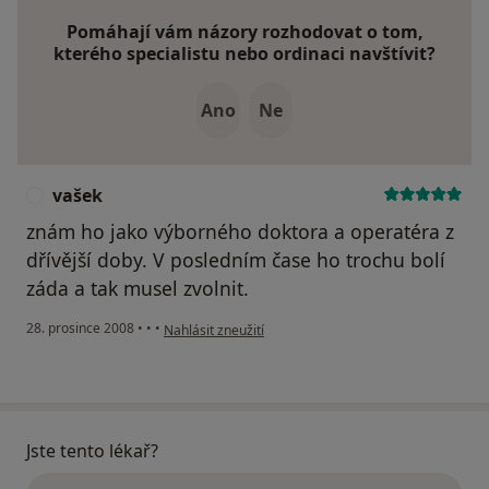
Pomáhají vám názory rozhodovat o tom,
kterého specialistu nebo ordinaci navštívit?
Ano
Ne
vašek
V
znám ho jako výborného doktora a operatéra z
dřívější doby. V posledním čase ho trochu bolí
záda a tak musel zvolnit.
podle názoru uživatele vašek
28. prosince 2008
•
•
•
Nahlásit zneužití
Jste tento lékař?