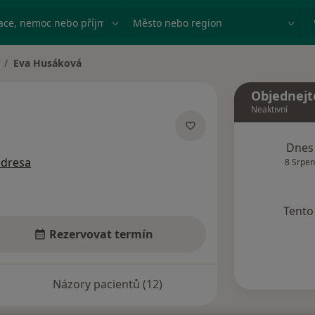
ace, nemoc nebo příjmení
Město nebo region
Eva Husáková
měna města
Objednejt
Neaktivní
á
ích
Dnes
adresa
8 Srpen
Tento 
Rezervovat termín
Názory pacientů (12)