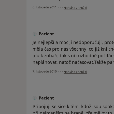
podle názoru uživatele Pacient
6. listopadu 2011
•
•
•
Nahlásit zneužití
Pacient
Je nejlepší a moc ji nedoporučuji, proto
měla čas pro nás všechny ,co již kní 
jdu k zubaři, tak s ní rozhodně počítá
naplánovat, natož načasovat.Takže pan
podle názoru uživatele Pacient
7. listopadu 2010
•
•
•
Nahlásit zneužití
Pacient
Připojuji se sice k těm, kdož jsou spok
při nejmenším na hraně, zřejmě by to c