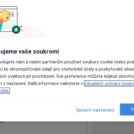
ách nejsou k dispozici
ádné informace o svých službách.
ujeme vaše soukromí
ovolujete nám a našim partnerům používat soubory cookie (nebo po
e) ke shromažďování údajů pro statistické účely a poskytování obs
ich zvyklostí při procházení. Své preference můžete kdykoli zkontro
loga
t v nastavení. Další informace naleznete v
zásadách ochrany soukr
abem
41301
okie.
 mapu
 otevře v nové záložce
P
Upravit nastavení
ní