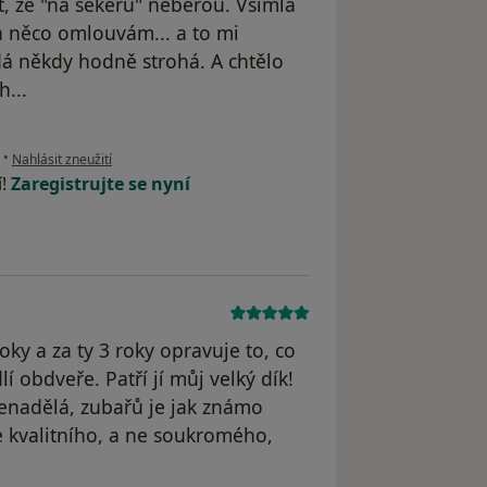
ct, že "na sekeru" neberou. Všimla
za něco omlouvám... a to mi
dá někdy hodně strohá. A chtělo
h...
podle názoru uživatele L.
•
Nahlásit zneužití
í!
Zaregistrujte se nyní
ky a za ty 3 roky opravuje to, co
 obdveře. Patří jí můj velký dík!
nenadělá, zubařů je jak známo
e kvalitního, a ne soukromého,