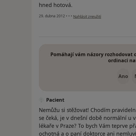
hned hotová.
podle názoru uživatele Váš účet byl 
29. dubna 2012
•
•
•
Nahlásit zneužití
Pomáhají vám názory rozhodovat o 
ordinaci na
Ano
Pacient
Nemůžu si stěžovat! Chodím pravidelně
se čeká, je v dnešní době normální u v
lékaře v Praze? To bych Vám teprve přál
ochotná a o paní doktorce ani nemluv