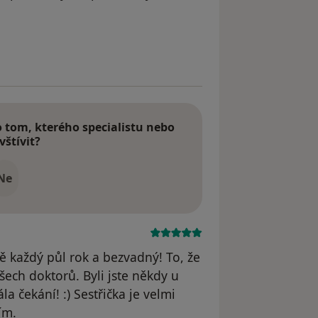
odstraněn
tom, kterého specialistu nebo
vštívit?
Ne
 každý půl rok a bezvadný! To, že
šech doktorů. Byli jste někdy u
a čekání! :) Sestřička je velmi
ím.