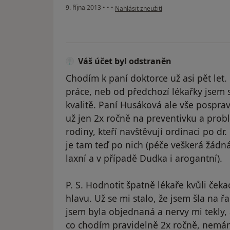
podle názoru uživatele Váš účet byl ods
9. října 2013
•
•
•
Nahlásit zneužití
Váš účet byl odstraněn
Chodím k paní doktorce už asi pět let
práce, neb od předchozí lékařky jsem 
kvalitě. Paní Husáková ale vše posprav
už jen 2x ročně na preventivku a pro
rodiny, kteří navštěvují ordinaci po dr
je tam teď po nich (péče veškerá žádná 
laxní a v případě Dudka i arogantní).
P. S. Hodnotit špatně lékaře kvůli ček
hlavu. Už se mi stalo, že jsem šla na 
jsem byla objednaná a nervy mi tekly, 
co chodím pravidelně 2x ročně, nemá