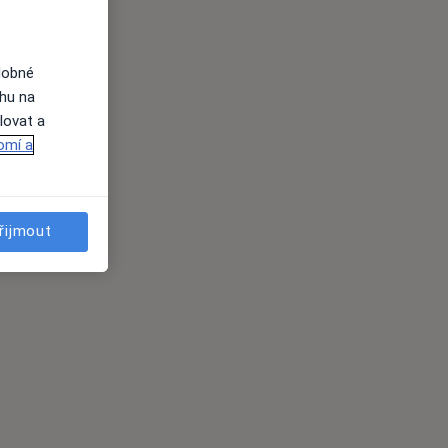
dobné
ahu na
lovat a
omí a
řijmout