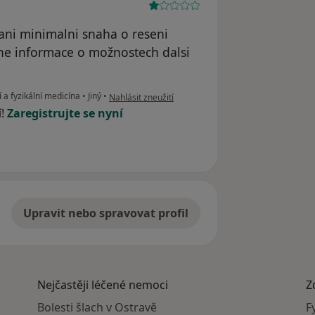
 ani minimalni snaha o reseni
ne informace o možnostech dalsi
podle názoru uživatele jan
 a fyzikální medicína
•
Jiný
•
Nahlásit zneužití
í!
Zaregistrujte se nyní
Upravit nebo spravovat profil
Nejčastěji léčené nemoci
Z
Bolesti šlach v Ostravě
F