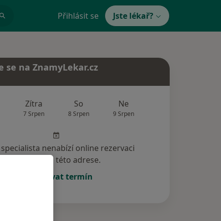
Přihlásit se
Jste lékař?
e se na ZnamyLekar.cz
Zítra
So
Ne
Po
Út
7 Srpen
8 Srpen
9 Srpen
10 Srpen
11 Srp
specialista nenabízí online rezervaci
termínu na této adrese.
Rezervovat termín