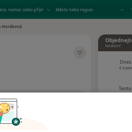
ace, nemoc nebo příjmení
Město nebo region
a Horáková
města
Objednejt
Neaktivní
cializacích
Dnes
6 Srpen
Tento 
Rezervovat termín
Názory pacientů (2)