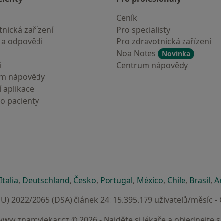
Ceník
nická zařízení
Pro specialisty
 a odpovědi
Pro zdravotnická zařízení
Noa Notes
Novinka
i
Centrum nápovědy
um nápovědy
 aplikace
ro pacienty
záložce
 v nové záložce
e otevře v nové záložce
se otevře v nové záložce
se otevře v nové záložce
se otevře v nové záložce
se otevře v nové záložc
se otevře v nov
se otevře
se 
Italia
,
Deutschland
,
Česko
,
Portugal
,
México
,
Chile
,
Brasil
,
A
U) 2022/2065 (DSA) článek 24: 15.395.179 uživatelů/měsíc -
www.znamylekar.cz © 2026 - Najděte si lékaře a objednejte s