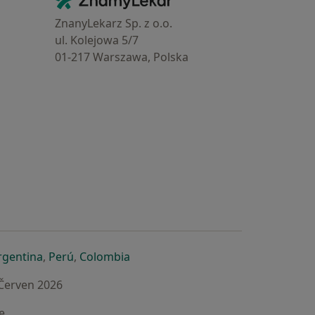
Kontakt
ZnanyLekarz Sp. z o.o.
ul. Kolejowa 5/7
01-217 Warszawa, Polska
e
é záložce
 v nové záložce
otevře v nové záložce
se otevře v nové záložce
se otevře v nové záložce
se otevře v nové záložce
rgentina
,
Perú
,
Colombia
 Červen 2026
e