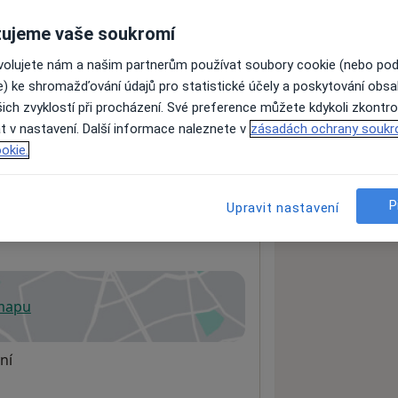
ujeme vaše soukromí
ovolujete nám a našim partnerům používat soubory cookie (nebo po
ách nejsou k dispozici
e) ke shromažďování údajů pro statistické účely a poskytování obs
ádné informace o svých službách.
ich zvyklostí při procházení. Své preference můžete kdykoli zkontro
t v nastavení. Další informace naleznete v
zásadách ochrany soukr
okie.
P
Upravit nastavení
ilitační a fyzikální medicína
 mapu
 otevře v nové záložce
ní