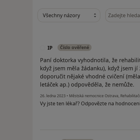
Hledejte v ná
IP
Číslo ověřené
I
Paní doktorka vyhodnotila, že rehabil
když jsem měla žádanku), když jsem jí
doporučit nějaké vhodné cvičení (měla
letáček ap.) odpověděla, že nemůže.
26. ledna 2023
•
Městská nemocnice Ostrava, Rehabilitačn
Vy jste ten lékař? Odpovězte na hodnocen