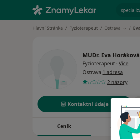
specializ
Hlavní Stránka
Fyzioterapeut
Ostrava
Ev
Změna 
MUDr.
Eva Horáková
o spe
Fyzioterapeut
·
Více
Ostrava
1 adresa
2 názory
Kontaktní údaje
Ceník
Adresy