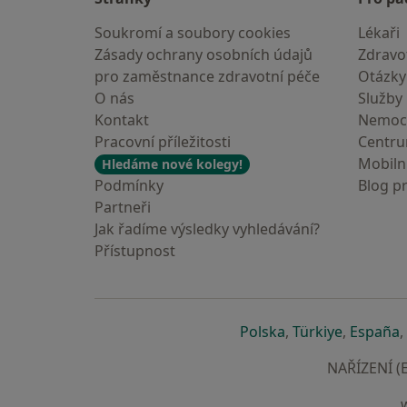
Soukromí a soubory cookies
Lékaři
Zásady ochrany osobních údajů
Zdravot
pro zaměstnance zdravotní péče
Otázky
O nás
Služby
Kontakt
Nemoc
Pracovní příležitosti
Centr
Mobilní
Hledáme nové kolegy!
Podmínky
Blog p
Partneři
Jak řadíme výsledky vyhledávání?
Přístupnost
se otevře v nové 
se otevře
s
Polska
,
Türkiye
,
España
,
NAŘÍZENÍ (E