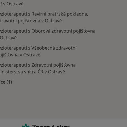
R v Ostravě
yzioterapeuti s Revírní bratrská pokladna,
dravotní pojišťovna v Ostravě
yzioterapeuti s Oborová zdravotní pojišťovna
 Ostravě
yzioterapeuti s Všeobecná zdravotní
ojišťovna v Ostravě
yzioterapeuti s Zdravotní pojišťovna
inisterstva vnitra ČR v Ostravě
íce (1)
Více v kategorii: Zdravotní pojišťovny
ZnamyLekar - Hlavní stránka