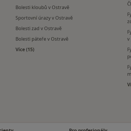
Č
Bolesti kloubů v Ostravě
F
Sportovní úrazy v Ostravě
z
Bolesti zad v Ostravě
F
Bolesti páteře v Ostravě
v
Více (15)
F
Více v kategorii: Nejčastěji léčené nemoci
p
F
m
V
cienty
Pro profesionály