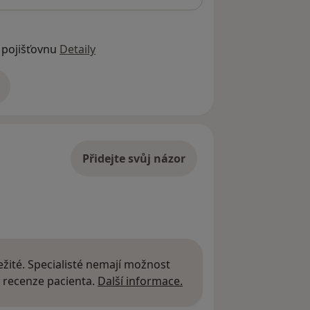
 pojišťovnu
Detaily
adrese
Přidejte svůj názor
žité. Specialisté nemají možnost
Další informace o názor
 recenze pacienta.
Další informace.