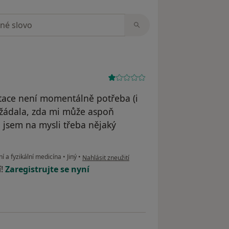
zorech
itace není momentálně potřeba (i
 žádala, zda mi může aspoň
 jsem na mysli třeba nějaký
podle názoru uživatele IP
í a fyzikální medicína
•
Jiný
•
Nahlásit zneužití
í!
Zaregistrujte se nyní