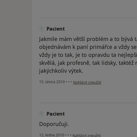
Pacient
Jakmile mám větší problém a to bývá t
objednávám k paní primářce a vždy se 
vždy je to tak, je to opravdu ta nejlep
skvělá, jak profesně, tak lidsky, taktéž
jakýchkoliv výtek.
podle názoru uživatele Pacient
15. února 2010
•
•
•
Nahlásit zneužití
Pacient
Doporučuji.
podle názoru uživatele Pacient
12. ledna 2010
•
•
•
Nahlásit zneužití