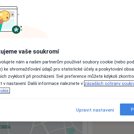
ách nejsou k dispozici
ádné informace o svých službách.
ujeme vaše soukromí
ovolujete nám a našim partnerům používat soubory cookie (nebo po
e) ke shromažďování údajů pro statistické účely a poskytování obs
ich zvyklostí při procházení. Své preference můžete kdykoli zkontro
t v nastavení. Další informace naleznete v
zásadách ochrany soukr
okie.
P
Upravit nastavení
 mapu
 otevře v nové záložce