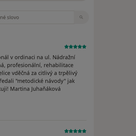
zorech
onál v ordinaci na ul. Nádražní
, profesionální, rehabilitace
ice vděčná za citlivý a trpělivý
ředali "metodické návody" jak
ěkuji! Martina Juhaňáková