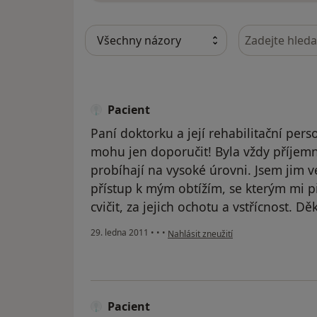
Hledejte v ná
Pacient
Paní doktorku a její rehabilitační pers
mohu jen doporučit! Byla vždy příjemná
probíhají na vysoké úrovni. Jsem jim vel
přístup k mým obtížím, se kterým mi p
cvičit, za jejich ochotu a vstřícnost. D
podle názoru uživatele Pacient
29. ledna 2011
•
•
•
Nahlásit zneužití
Pacient