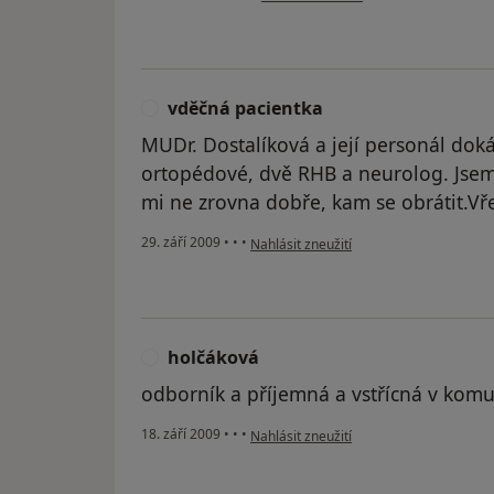
vděčná pacientka
V
MUDr. Dostalíková a její personál doká
ortopédové, dvě RHB a neurolog. Jsem 
mi ne zrovna dobře, kam se obrátit.Vř
podle názoru uživatele vděčná pacientk
29. září 2009
•
•
•
Nahlásit zneužití
holčáková
H
odborník a příjemná a vstřícná v komu
podle názoru uživatele holčáková
18. září 2009
•
•
•
Nahlásit zneužití