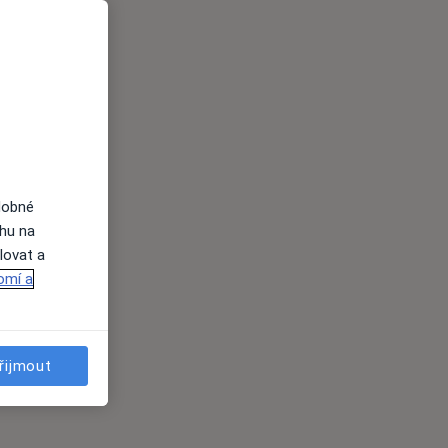
dobné
ahu na
lovat a
omí a
řijmout