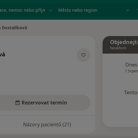
ace, nemoc nebo příjmení
Město nebo region
 Dostalíková
města
Objednejt
Neaktivní
vá
cializacích
Dnes
7 Srpen
Tento 
Rezervovat termín
Názory pacientů (21)