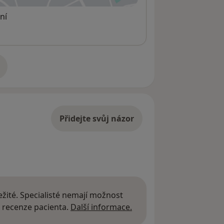
ní
adrese
Přidejte svůj názor
žité. Specialisté nemají možnost
Další informace o názor
 recenze pacienta.
Další informace.