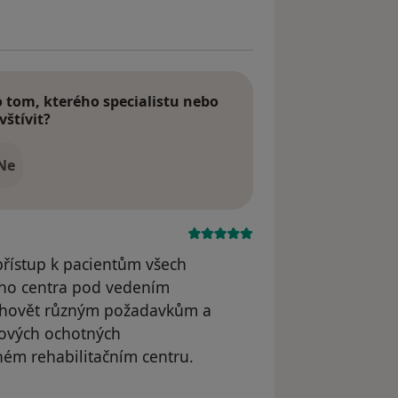
tom, kterého specialistu nebo
vštívit?
Ne
 přístup k pacientům všech
ho centra pod vedením
vyhovět různým požadavkům a
kových ochotných
ném rehabilitačním centru.