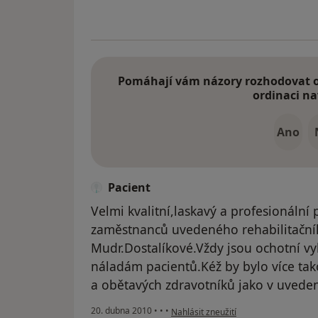
Pomáhají vám názory rozhodovat o 
ordinaci na
Ano
Pacient
Velmi kvalitní,laskavý a profesionální
zaměstnanců uvedeného rehabilitační
Mudr.Dostalíkové.Vždy jsou ochotní 
náladám pacientů.Kéž by bylo více ta
a obětavých zdravotníků jako v uvede
podle názoru uživatele Pacient
20. dubna 2010
•
•
•
Nahlásit zneužití