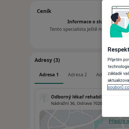
Ceník
Informace o službách a cen
Tento specialista ještě nepřidával ž
Respekt
Adresy (3)
Přijetím p
technologi
základě vaš
Adresa 1
Adresa 2
Adresa 3
aktualizova
souborů co
Odborný lékař rehabilitace
Nádražní 36,
Ostrava
70200
Přiblížit
se