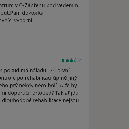
centrum v O-Zábřehu pod vedením
out.Paní doktorka
vníci výborní.
n pokud má náladu. Při první
ontrole po rehabilitaci úplně jiný
ého prý někdy něco bolí. A že by
k mi doporučil ortoped? Tak ať jdu
a dlouhodobé rehabilitace nejsou
 odstraněn