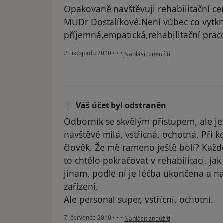
Opakovaně navštěvuji rehabilitační 
MUDr Dostalíkové.Není vůbec co vytkn
příjemná,empatická,rehabilitační praco
podle názoru uživatele Pacient
2. listopadu 2010
•
•
•
Nahlásit zneužití
Váš účet byl odstraněn
Odborník se skvělým přístupem, ale je
návštěvě milá, vstřícná, ochotná. Při k
člověk. Že mě rameno ještě bolí? Každ
to chtělo pokračovat v rehabilitaci, ja
jinam, podle ní je léčba ukončena a n
zařízeni.
Ale personál super, vstřícní, ochotní.
podle názoru uživatele Váš účet byl
7. července 2010
•
•
•
Nahlásit zneužití