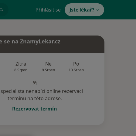
Přihlásit se
Jste lékař?
e se na ZnamyLekar.cz
Zítra
Ne
Po
Út
St
8 Srpen
9 Srpen
10 Srpen
11 Srpen
12 Srp
specialista nenabízí online rezervaci
termínu na této adrese.
Rezervovat termín