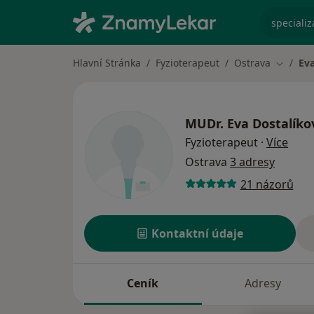
specializ
Hlavní Stránka
Fyzioterapeut
Ostrava
Eva
Změna 
MUDr.
Eva Dostalíko
o spe
Fyzioterapeut
·
Více
Ostrava
3 adresy
21 názorů
Kontaktní údaje
Ceník
Adresy