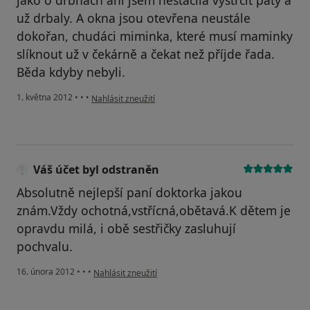
jako o drbnách ani jsem nestačila vystrčit paty a
už drbaly. A okna jsou otevřena neustále
dokořan, chudáci miminka, které musí maminky
slíknout už v čekárně a čekat než příjde řada.
Běda kdyby nebyli.
podle názoru uživatele Jana
1. května 2012
•
•
•
Nahlásit zneužití
Váš účet byl odstraněn
Absolutně nejlepší paní doktorka jakou
znám.Vždy ochotná,vstřícná,obětavá.K dětem je
opravdu milá, i obě sestřičky zasluhují
pochvalu.
podle názoru uživatele Váš účet byl odstraněn
16. února 2012
•
•
•
Nahlásit zneužití