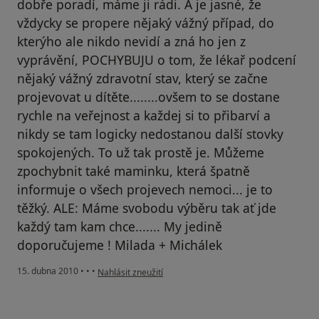
dobře poradí, máme ji rádi. A je jasné, že
vždycky se propere nějaký vážný případ, do
kterýho ale nikdo nevidí a zná ho jen z
vyprávění, POCHYBUJU o tom, že lékař podcení
nějaký vážný zdravotní stav, který se začne
projevovat u dítěte........ovšem to se dostane
rychle na veřejnost a každej si to přibarví a
nikdy se tam logicky nedostanou další stovky
spokojených. To už tak prostě je. Můžeme
zpochybnit také maminku, která špatně
informuje o všech projevech nemoci... je to
těžký. ALE: Máme svobodu výběru tak ať jde
každý tam kam chce....... My jedině
doporučujeme ! Milada + Michálek
podle názoru uživatele Pacient
15. dubna 2010
•
•
•
Nahlásit zneužití