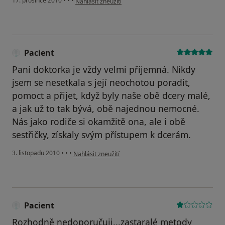
17. prosince 2010
•
•
•
Nahlásit zneužití
Pacient
Paní doktorka je vždy velmi příjemná. Nikdy
jsem se nesetkala s její neochotou poradit,
pomoct a přijet, když byly naše obě dcery malé,
a jak už to tak bývá, obě najednou nemocné.
Nás jako rodiče si okamžitě ona, ale i obě
sestřičky, získaly svým přístupem k dcerám.
podle názoru uživatele Pacient
3. listopadu 2010
•
•
•
Nahlásit zneužití
Pacient
Rozhodně nedoporučuji...zastaralé metody