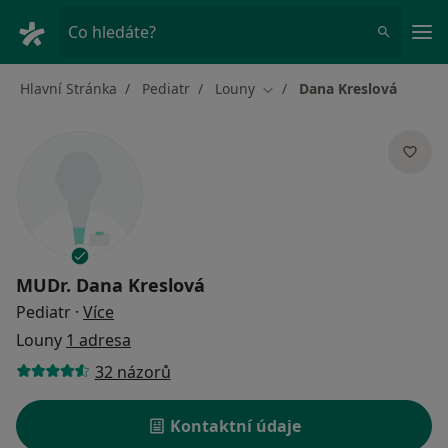
Hla
Co hledáte?
Hlavní Stránka
Pediatr
Louny
Dana Kreslová
Změna města
MUDr.
Dana Kreslová
o specializacích
Pediatr
·
Více
Louny
1 adresa
32 názorů
Kontaktní údaje