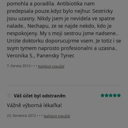
pomohla a poradila. Antibiotika nam
predepsala pouze,kdyz bylo nejhur. Sestricky
jsou uzasny. Nikdy jsem je nevidela ve spatne
nalade.. Nechapu, ze se najde nekdo, kdo je
nespokojeny. My s moji sestrou jsme nadsene..
Urcite doktorku doporucujrme vsem. Je totiz i se
svym tymem naprosto profesionalni a uzasna..
Veronika S., Panensky Tynec
podle názoru uživatele Váš účet byl odstraněn
7. června 2013
•
•
•
Nahlásit zneužití
Váš účet byl odstraněn
Vážně výborná lékařka!
podle názoru uživatele Váš účet byl odstraněn
23. července 2012
•
•
•
Nahlásit zneužití