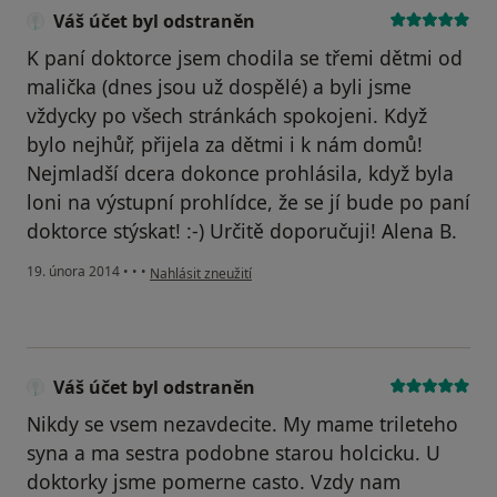
Váš účet byl odstraněn
K paní doktorce jsem chodila se třemi dětmi od
malička (dnes jsou už dospělé) a byli jsme
vždycky po všech stránkách spokojeni. Když
bylo nejhůř, přijela za dětmi i k nám domů!
Nejmladší dcera dokonce prohlásila, když byla
loni na výstupní prohlídce, že se jí bude po paní
doktorce stýskat! :-) Určitě doporučuji! Alena B.
podle názoru uživatele Váš účet byl odstraněn
19. února 2014
•
•
•
Nahlásit zneužití
Váš účet byl odstraněn
Nikdy se vsem nezavdecite. My mame trileteho
syna a ma sestra podobne starou holcicku. U
doktorky jsme pomerne casto. Vzdy nam