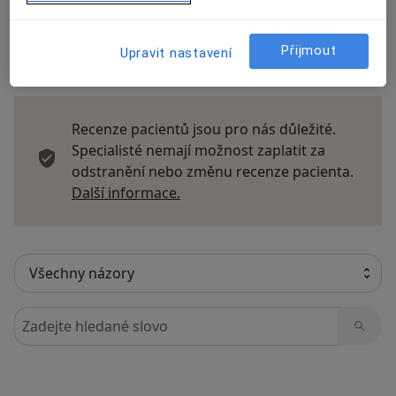
Přijmout
Upravit nastavení
32 názorů
Recenze pacientů jsou pro nás důležité.
Specialisté nemají možnost zaplatit za
odstranění nebo změnu recenze pacienta.
Další informace o názorech
Další informace.
Hledejte v názorech