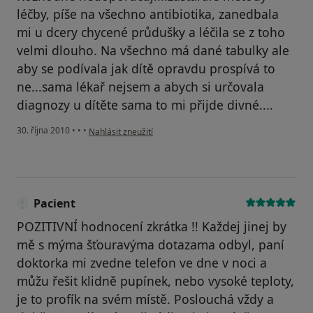
léčby, píše na všechno antibiotika, zanedbala
mi u dcery chycené průdušky a léčila se z toho
velmi dlouho. Na všechno má dané tabulky ale
aby se podívala jak dítě opravdu prospívá to
ne...sama lékař nejsem a abych si určovala
diagnozy u dítěte sama to mi přijde divné....
podle názoru uživatele Pacient
30. října 2010
•
•
•
Nahlásit zneužití
Pacient
POZITIVNÍ hodnocení zkrátka !! Každej jinej by
mě s mýma šťouravýma dotazama odbyl, paní
doktorka mi zvedne telefon ve dne v noci a
můžu řešit klidně pupínek, nebo vysoké teploty,
je to profík na svém místě. Poslouchá vždy a