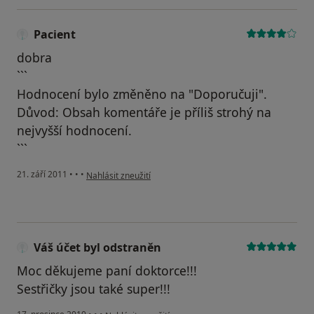
Pacient
dobra
```
Hodnocení bylo změněno na "Doporučuji".
Důvod: Obsah komentáře je příliš strohý na
nejvyšší hodnocení.
```
podle názoru uživatele Pacient
21. září 2011
•
•
•
Nahlásit zneužití
Váš účet byl odstraněn
Moc děkujeme paní doktorce!!!
Sestřičky jsou také super!!!
podle názoru uživatele Váš účet byl odstraněn