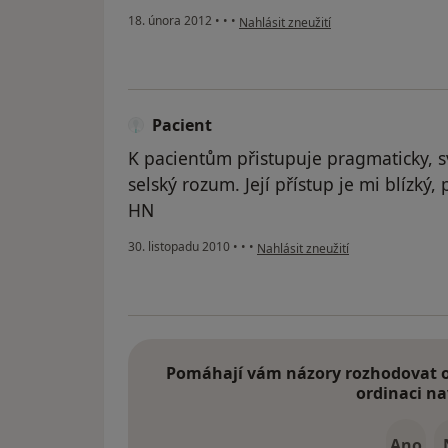
podle názoru uživatele Váš účet byl o
18. února 2012
•
•
•
Nahlásit zneužití
Pacient
K pacientům přistupuje pragmaticky, sv
selský rozum. Její přístup je mi blízký
HN
podle názoru uživatele Pacient
30. listopadu 2010
•
•
•
Nahlásit zneužití
Pomáhají vám názory rozhodovat o 
ordinaci na
Ano