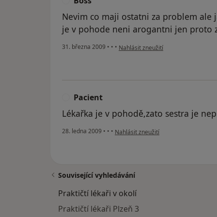
Boss
B
Nevim co maji ostatni za problem ale j
je v pohode neni arogantni jen proto
podle názoru uživatele Boss
31. března 2009
•
•
•
Nahlásit zneužití
Pacient
P
Lékařka je v pohodě,zato sestra je ne
podle názoru uživatele Pacient
28. ledna 2009
•
•
•
Nahlásit zneužití
Související vyhledávání
Praktičtí lékaři v okolí
Praktičtí lékaři Plzeň 3