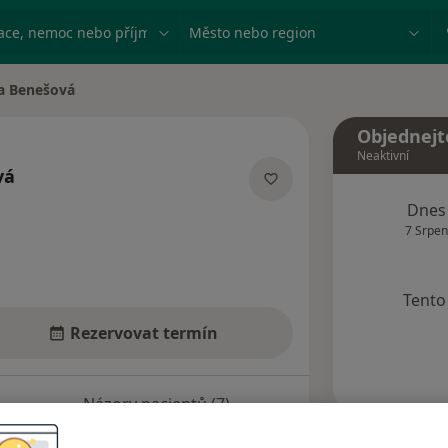
ace, nemoc nebo příjmení
Město nebo region
a Benešová
ěsta
Objednejt
Neaktivní
vá
ecializacích
Dnes
7 Srpen
Tento 
Rezervovat termín
Názory pacientů (7)