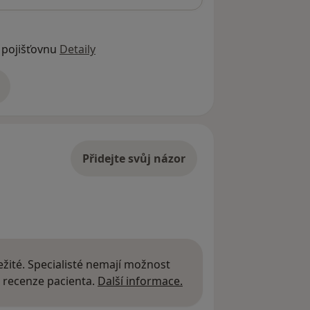
 pojišťovnu
Detaily
adrese
Přidejte svůj názor
žité. Specialisté nemají možnost
Další informace o názor
 recenze pacienta.
Další informace.