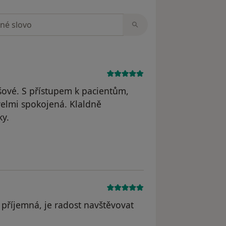
zorech
šové. S přístupem k pacientům,
velmi spokojená. Klaldně
ky.
yl odstraněn
 příjemná, je radost navštěvovat