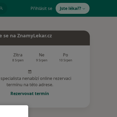
Přihlásit se
Jste lékař?
e se na ZnamyLekar.cz
Zítra
Ne
Po
Út
St
8 Srpen
9 Srpen
10 Srpen
11 Srpen
12 Srp
specialista nenabízí online rezervaci
termínu na této adrese.
Rezervovat termín