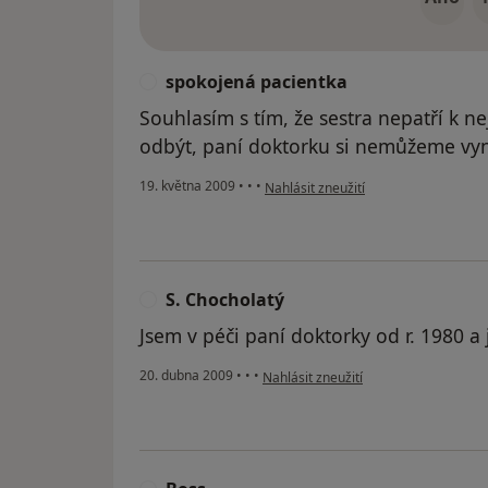
spokojená pacientka
S
Souhlasím s tím, že sestra nepatří k n
odbýt, paní doktorku si nemůžeme vyn
podle názoru uživatele spokojená pa
19. května 2009
•
•
•
Nahlásit zneužití
S. Chocholatý
S
Jsem v péči paní doktorky od r. 1980 a
podle názoru uživatele S. Chocholatý
20. dubna 2009
•
•
•
Nahlásit zneužití