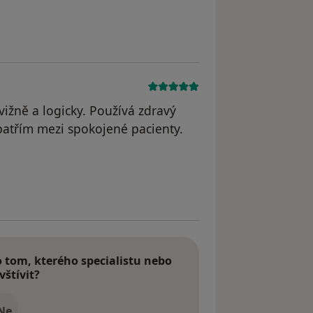
dstraněn
ižně a logicky. Používá zdravý
, patřím mezi spokojené pacienty.
tom, kterého specialistu nebo
vštívit?
Ne