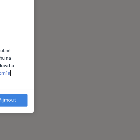
dobné
ahu na
lovat a
omí a
řijmout