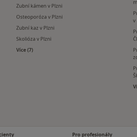
m
Zubní kámen v Plzni
P
Osteoporóza v Plzni
v
Zubní kaz v Plzni
P
Skolióza v Plzni
Č
Více (7)
P
Více v kategorii: Nejčastěji léčené nemoci
z
P
Š
V
cienty
Pro profesionály