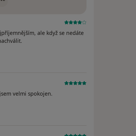
ejpříjemnějším, ale když se nedáte
achválit.
cientka
 jsem velmi spokojen.