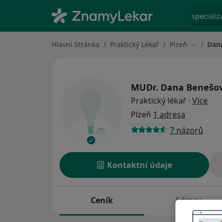
specializ
Hlavní Stránka
Praktický Lékař
Plzeň
Dan
Změna m
MUDr.
Dana Benešo
o sp
Praktický lékař
·
Více
Plzeň
1 adresa
7 názorů
Kontaktní údaje
Ceník
Adresy