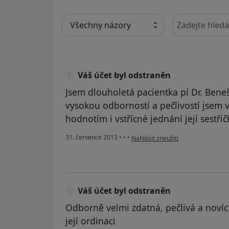
Hledejte v ná
Váš účet byl odstraněn
Jsem dlouholetá pacientka pí Dr. Bene
vysokou odborností a pečlivostí jsem 
hodnotím i vstřícné jednání její sestřič
podle názoru uživatele Váš účet b
31. července 2013
•
•
•
Nahlásit zneužití
Váš účet byl odstraněn
Odborně velmi zdatná, pečlivá a novíc
její ordinaci