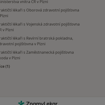
inisterstva vnitra ČR v Plzni
raktičtí lékaři s Oborová zdravotní pojišťovna
 Plzni
raktičtí lékaři s Vojenská zdravotní pojišťovna
R v Plzni
raktičtí lékaři s Revírní bratrská pokladna,
dravotní pojišťovna v Plzni
raktičtí lékaři s Zaměstnanecká pojišťovna
koda v Plzni
íce (1)
Více v kategorii: Zdravotní pojišťovny
Kontakt
ZnamyLekar - Hlavní stránka