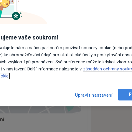
ách nejsou k dispozici
ádné informace o svých službách.
ujeme vaše soukromí
ovolujete nám a našim partnerům používat soubory cookie (nebo po
e) ke shromažďování údajů pro statistické účely a poskytování obs
ich zvyklostí při procházení. Své preference můžete kdykoli zkontro
t v nastavení. Další informace naleznete v
zásadách ochrany soukr
okie.
ělé
P
Upravit nastavení
 mapu
 otevře v nové záložce
ní