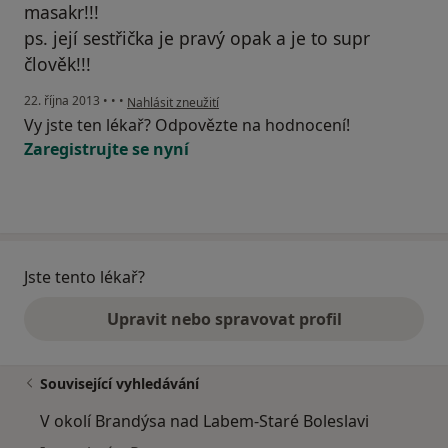
masakr!!!
ps. její sestřička je pravý opak a je to supr
člověk!!!
podle názoru uživatele Váš účet byl odstraněn
22. října 2013
•
•
•
Nahlásit zneužití
Vy jste ten lékař? Odpovězte na hodnocení!
Zaregistrujte se nyní
Jste tento lékař?
Upravit nebo spravovat profil
Související vyhledávání
V okolí Brandýsa nad Labem-Staré Boleslavi