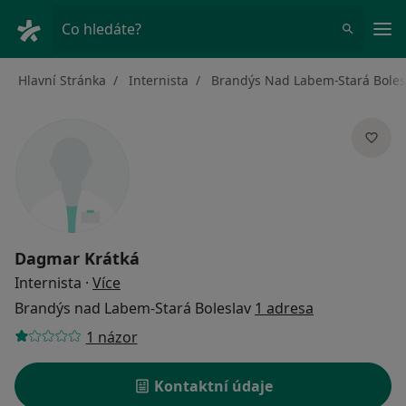
Hla
Co hledáte?
Hlavní Stránka
Internista
Brandýs Nad Labem-Stará Boles
Dagmar Krátká
o specializacích
Internista
·
Více
Brandýs nad Labem-Stará Boleslav
1 adresa
1 názor
Kontaktní údaje