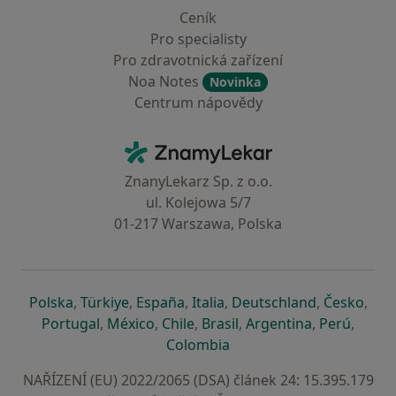
Ceník
Pro specialisty
Pro zdravotnická zařízení
Noa Notes
Novinka
Centrum nápovědy
Kontakt
ZnamyLekar - Hlavní stránka
ZnanyLekarz Sp. z o.o.
ul. Kolejowa 5/7
01-217 Warszawa, Polska
se otevře v nové záložce
se otevře v nové záložce
se otevře v nové záložce
se otevře v nové záložce
se otevře v 
se o
Polska
,
Türkiye
,
España
,
Italia
,
Deutschland
,
Česko
,
se otevře v nové záložce
se otevře v nové záložce
se otevře v nové záložce
se otevře v nové záložc
se otevře v 
se ote
Portugal
,
México
,
Chile
,
Brasil
,
Argentina
,
Perú
,
se otevře v nové záložce
Colombia
NAŘÍZENÍ (EU) 2022/2065 (DSA) článek 24: 15.395.179