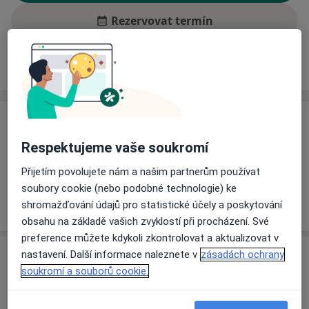
Rezervovat termín
Ceník
Adresy
Názory pacientů (1)
Ceník
Respektujeme vaše soukromí
Informace o službách a cenách nejsou k dispozici
Tento specialista ještě nepřidával žádné informace o
Přijetím povolujete nám a našim partnerům používat
svých službách.
soubory cookie (nebo podobné technologie) ke
shromažďování údajů pro statistické účely a poskytování
obsahu na základě vašich zvyklostí při procházení. Své
preference můžete kdykoli zkontrolovat a aktualizovat v
Adresa
nastavení. Další informace naleznete v
zásadách ochrany
soukromí a souborů cookie.
Ordinace
Brandýs nad Labem-Stará Boleslav