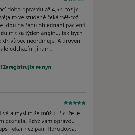
kací doba-opravdu až 4,5h-což je
vé(a to ve studené čekárně!-což
ve jdou na řadu objednaní pacienti
udu mít za týden angínu, tak bych
p.dr. vůbec neordinuje. A úroveň
, ale odcházím jinam..
dstraněn
í!
Zaregistrujte se nyní
ivá a myslím že můžu i říci že je
sem poznala. Když vám opravdu
epší lékař než paní Horčičková.