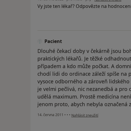
Vy jste ten lékař? Odpovězte na hodnocen
Pacient
Dlouhé čekací doby v čekárně jsou b
praktických lékařů. Je těžké odhadnout
případem a kdo může počkat. A domnív
chodí lidi do ordinace záleží spíše na p
vysoce odborného a zároveň lidského
je velmi pečlivá, nic nezanedbá a pr
udělá maximum. Prostě medicína není 
jenom proto, abych nebyla označená za
podle názoru uživatele Pacient
14. června 2011
•
•
•
Nahlásit zneužití