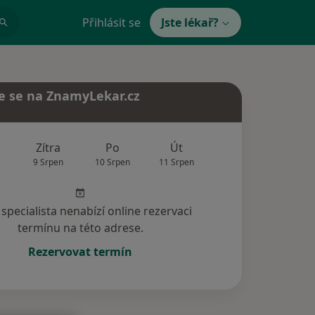
Přihlásit se
Jste lékař?
e se na ZnamyLekar.cz
Zítra
Po
Út
St
Čt
9 Srpen
10 Srpen
11 Srpen
12 Srpen
13 Srp
specialista nenabízí online rezervaci
termínu na této adrese.
Rezervovat termín