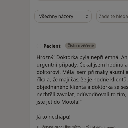
Hledejte v ná
Pacient
Číslo ověřené
P
Hrozný! Doktorka byla nepříjemná. Ani
urgentní případy. Čekal jsem hodinu a 
doktorovi. Měla jsem příznaky akutní a
říkala, že mají čas, že je hodně klient
objednaného klienta a doktorka se ses
nechtěli zavolat, odůvodňovali to tím,
jste jet do Motola!“
Já to nechápu!
podle názoru uživatele
10. června 2022
•
jiné místo
•
Jiný
•
Nahlásit zneužití