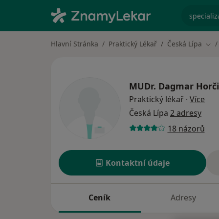
specializ
Hlavní Stránka
Praktický Lékař
Česká Lípa
Změ
MUDr.
Dagmar Horč
o sp
Praktický lékař
·
Více
Česká Lípa
2 adresy
18 názorů
Kontaktní údaje
Ceník
Adresy