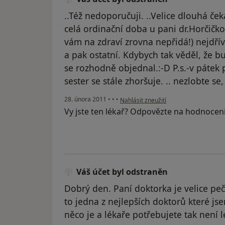
..Též nedoporučuji. ..Velice dlouhá če
celá ordinační doba u pani dr.Horčičko
vám na zdraví zrovna nepřidá!) nejdří
a pak ostatní. Kdybych tak věděl, že b
se rozhodně objednal.:-D P.s.-v pátek 
sester se stále zhoršuje. .. nezlobte se
podle názoru uživatele Váš účet byl o
28. února 2011
•
•
•
Nahlásit zneužití
Vy jste ten lékař? Odpovězte na hodnocen
Váš účet byl odstraněn
Dobrý den. Paní doktorka je velice pečl
to jedna z nejlepších doktorů které j
něco je a lékaře potřebujete tak není l