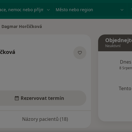
ace, nemoc nebo příjmení
Město nebo region
Dagmar Horčičková
na města
Objednejt
Neaktivní
ičková
ecializacích
Dnes
8 Srpen
Tento 
Rezervovat termín
Názory pacientů (18)