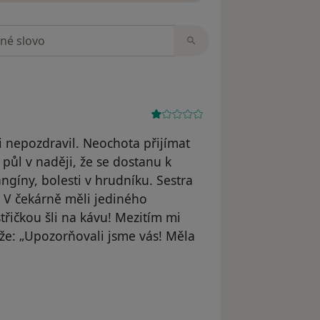
zorech
 nepozdravil. Neochota přijímat
půl v naději, že se dostanu k
ngíny, bolesti v hrudníku. Sestra
ů. V čekárně měli jediného
třičkou šli na kávu! Mezitím mi
 že: „Upozorňovali jsme vás! Měla
 Pacient