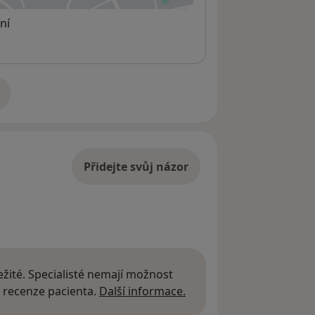
ní
adrese
Přidejte svůj názor
žité. Specialisté nemají možnost
Další informace o názor
 recenze pacienta.
Další informace.