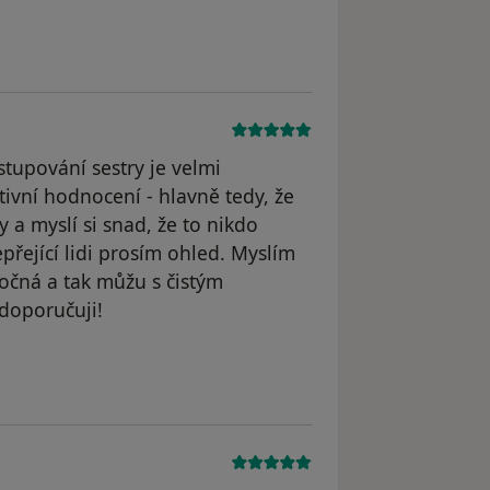
yl odstraněn
ystupování sestry je velmi
ivní hodnocení - hlavně tedy, že
 a myslí si snad, že to nikdo
přející lidi prosím ohled. Myslím
ročná a tak můžu s čistým
 doporučuji!