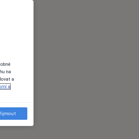
dobné
ahu na
lovat a
omí a
řijmout