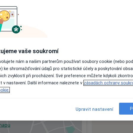
ách nejsou k dispozici
ádné informace o svých službách.
ujeme vaše soukromí
ovolujete nám a našim partnerům používat soubory cookie (nebo po
e) ke shromažďování údajů pro statistické účely a poskytování obs
ich zvyklostí při procházení. Své preference můžete kdykoli zkontro
t v nastavení. Další informace naleznete v
zásadách ochrany soukr
okie.
P
Upravit nastavení
 mapu
 otevře v nové záložce