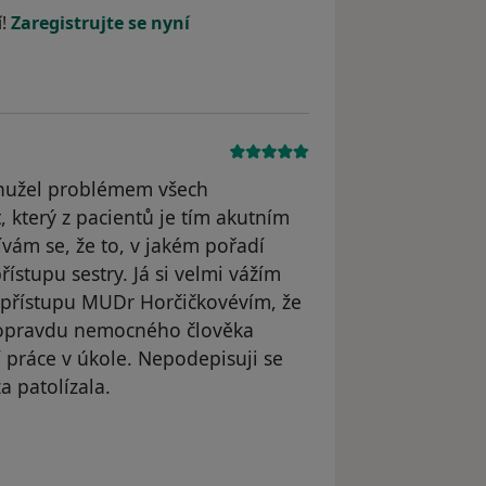
í!
Zaregistrujte se nyní
ohužel problémem všech
, který z pacientů je tím akutním
ám se, že to, v jakém pořadí
řístupu sestry. Já si velmi vážím
 přístupu MUDr Horčičkovévím, že
o opravdu nemocného člověka
práce v úkole. Nepodepisuji se
 patolízala.