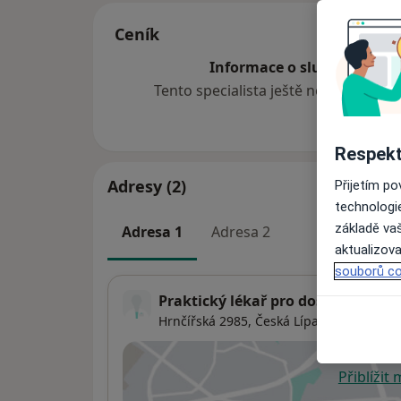
Ceník
Informace o službách a cen
Tento specialista ještě nepřidával ž
Respekt
Adresy (2)
Přijetím p
technologi
základě vaš
Adresa 1
Adresa 2
aktualizova
souborů co
Praktický lékař pro dospělé
Hrnčířská 2985,
Česká Lípa
47001
Přiblížit
se