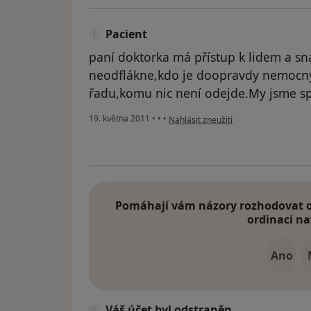
Pacient
paní doktorka má přístup k lidem a sn
neodflákne,kdo je doopravdy nemocný 
řadu,komu nic není odejde.My jsme 
podle názoru uživatele Pacient
19. května 2011
•
•
•
Nahlásit zneužití
Pomáhají vám názory rozhodovat o 
ordinaci na
Ano
Váš účet byl odstraněn