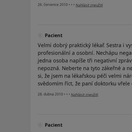
podle názoru uživatele Váš účet b
26. července 2010
•
•
•
Nahlásit zneužití
Pacient
Velmi dobrý praktický lékař. Sestra i v
profesionální a osobní. Nechápu negat
jedna osoba napíše tři negativní zprávy
nepozná. Neberte na tyto zákeřné a ne
si, že jsem na lékařskou péči velmi ná
svědomím říct, že paní doktorku vřele
podle názoru uživatele Pacient
28. dubna 2010
•
•
•
Nahlásit zneužití
Pacient