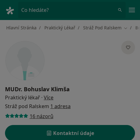
Hla
Co hledáte?
Hlavní Stránka
Praktický Lékař
Stráž Pod Ralskem
B
Změna 
MUDr.
Bohuslav Klimša
o specializacích
Praktický lékař
·
Více
Stráž pod Ralskem
1 adresa
16 názorů
Kontaktní údaje