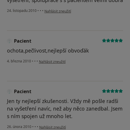
vyšetření, spolupráce s s pacientem velmi dobrá
podle názoru uživatele Pacient
24. listopadu 2010
•
•
•
Nahlásit zneužití
Pacient
ochota,pečlivost,nejlepší obvoďák
podle názoru uživatele Pacient
4. března 2010
•
•
•
Nahlásit zneužití
Pacient
Jen ty nejlepší zkušenosti. Vždy mě pošle radši
na vyšetření navíc, než aby něco zanedbal. Jsem
s ním spojen už mnoho let.
podle názoru uživatele Pacient
26. února 2010
•
•
•
Nahlásit zneužití