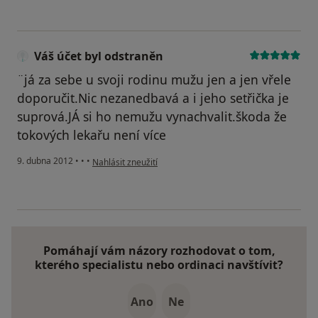
Váš účet byl odstraněn
¨já za sebe u svoji rodinu mužu jen a jen vřele
doporučit.Nic nezanedbavá a i jeho setřička je
suprová.JÁ si ho nemužu vynachvalit.škoda že
tokových lekařu není více
podle názoru uživatele Váš účet byl odstraněn
9. dubna 2012
•
•
•
Nahlásit zneužití
Pomáhají vám názory rozhodovat o tom,
kterého specialistu nebo ordinaci navštívit?
Ano
Ne