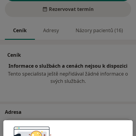
Rezervovat termín
Ceník
Adresy
Názory pacientů (16)
Ceník
Informace o službách a cenách nejsou k dispozici
Tento specialista ještě nepřidával žádné informace o
svých službách.
Adresa
Praktický lékař pro dospělé
Revoluční 164,
Stráž pod Ralskem
47127