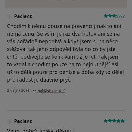
Pacient
Chodím k němu pouze na prevenci jinak to ani
nemá cenu. Se vším je raz dva hotov ani se na
vás pořádně nepodívá a když jsem si na něco
stěžoval tak jeho odpověd byla no co by jste
chtěl podívejte se kolik vám už je let. Tak jsem
to vzdal a chodím pouze na to nejnutnější.Asi
už to dělá pouze pro peníze a doba kdy to dělal
pro radost je dáávno pryč.
podle názoru uživatele Pacient
27. října 2011
•
•
•
Nahlásit zneužití
Pacient
Velmi dobrý, lidský, děkuji !