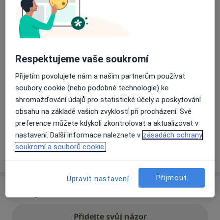
Přiblížit mapu
se otevře v nové záložce
Dostupnost
Na této adrese online kalendář není aktivní
Respektujeme vaše soukromí
Co mám v takové situaci udělat?
Přijetím povolujete nám a našim partnerům používat
soubory cookie (nebo podobné technologie) ke
Způsoby platby (soukromé návštěvy)
shromažďování údajů pro statistické účely a poskytování
obsahu na základě vašich zvyklostí při procházení. Své
Na teto adrese lékař přijímá pacienty na pojišťovnu
preference můžete kdykoli zkontrolovat a aktualizovat v
Detaily
nastavení. Další informace naleznete v
zásadách ochrany
soukromí a souborů cookie.
Více
o adrese
Přijmout
Upravit nastavení
Názory
Přidejte svůj názor