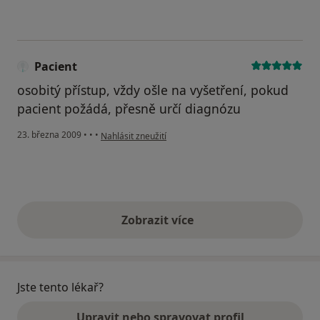
Pacient
osobitý přístup, vždy ošle na vyšetření, pokud
pacient požádá, přesně určí diagnózu
podle názoru uživatele Pacient
23. března 2009
•
•
•
Nahlásit zneužití
Zobrazit více
výše uvedené názory
Jste tento lékař?
Upravit nebo spravovat profil