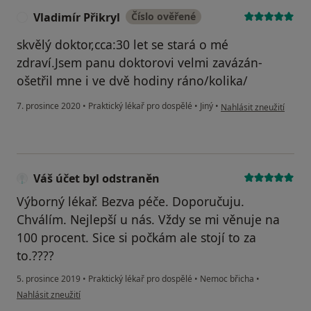
Vladimír Přikryl
Číslo ověřené
V
skvělý doktor,cca:30 let se stará o mé
zdraví.Jsem panu doktorovi velmi zavázán-
ošetřil mne i ve dvě hodiny ráno/kolika/
podle názoru uživatele 
7. prosince 2020
•
Praktický lékař pro dospělé
•
Jiný
•
Nahlásit zneužití
Váš účet byl odstraněn
Výborný lékař. Bezva péče. Doporučuju.
Chválím. Nejlepší u nás. Vždy se mi věnuje na
100 procent. Sice si počkám ale stojí to za
to.????
5. prosince 2019
•
Praktický lékař pro dospělé
•
Nemoc břicha
•
podle názoru uživatele Váš účet byl odstraněn
Nahlásit zneužití