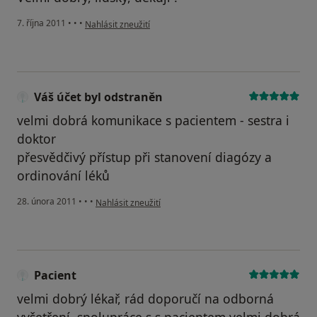
podle názoru uživatele Pacient
7. října 2011
•
•
•
Nahlásit zneužití
Váš účet byl odstraněn
velmi dobrá komunikace s pacientem - sestra i
doktor
přesvědčivý přístup při stanovení diagózy a
ordinování léků
podle názoru uživatele Váš účet byl odstraněn
28. února 2011
•
•
•
Nahlásit zneužití
Pacient
velmi dobrý lékař, rád doporučí na odborná