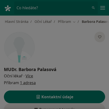
Hla
Co hledáte?
Hlavní Stránka
Oční Lékař
Příbram
Barbora Palaso
Změna města
MUDr.
Barbora Palasová
o specializacích
Oční lékař
·
Více
Příbram
1 adresa
Kontaktní údaje