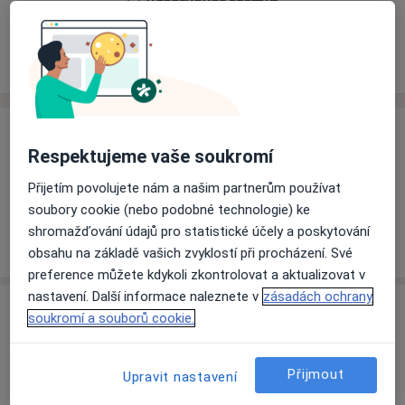
Rezervovat termín
Ceník
Adresy
Názory pacientů
Ceník
Respektujeme vaše soukromí
Informace o službách a cenách nejsou k dispozici
Přijetím povolujete nám a našim partnerům používat
Tento specialista ještě nepřidával žádné informace o
soubory cookie (nebo podobné technologie) ke
svých službách.
shromažďování údajů pro statistické účely a poskytování
obsahu na základě vašich zvyklostí při procházení. Své
preference můžete kdykoli zkontrolovat a aktualizovat v
nastavení. Další informace naleznete v
zásadách ochrany
Adresa
soukromí a souborů cookie.
Oční ambulance, Oblastní nemocnice
Přijmout
Příbram, a.s.
Upravit nastavení
U nemocnice 84,
Příbram
261 26