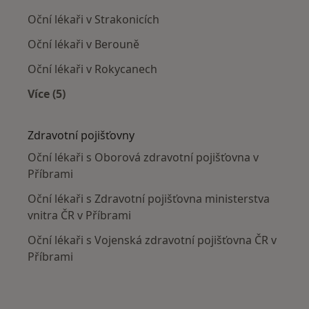
Oční lékaři v Strakonicích
Oční lékaři v Berouně
Oční lékaři v Rokycanech
Více (5)
Více v kategorii: V okolí Příbramě
Zdravotní pojišťovny
Oční lékaři s Oborová zdravotní pojišťovna v
Příbrami
Oční lékaři s Zdravotní pojišťovna ministerstva
vnitra ČR v Příbrami
Oční lékaři s Vojenská zdravotní pojišťovna ČR v
Příbrami