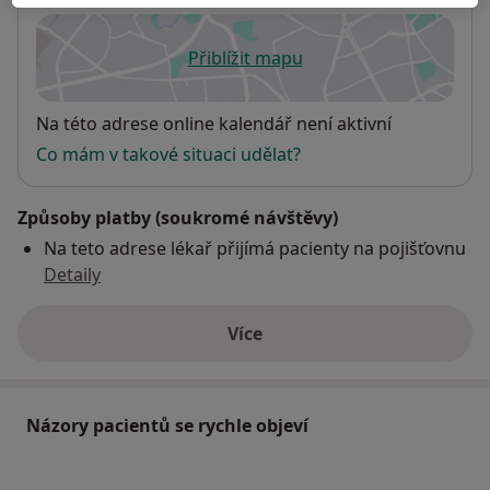
Přiblížit mapu
se otevře v nové záložce
Dostupnost
Na této adrese online kalendář není aktivní
Co mám v takové situaci udělat?
Způsoby platby (soukromé návštěvy)
Na teto adrese lékař přijímá pacienty na pojišťovnu
Detaily
Více
o adrese
Názory pacientů se rychle objeví