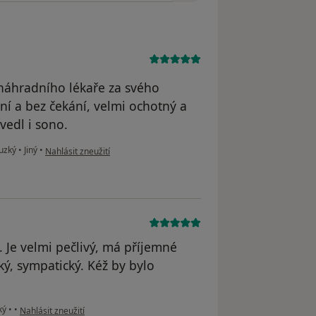
a náhradního lékaře za svého
 a bez čekání, velmi ochotný a
vedl i sono.
podle názoru uživatele Pivcová
Auzký
•
Jiný
•
Nahlásit zneužití
 Je velmi pečlivý, má příjemné
ký, sympatický. Kéž by bylo
podle názoru uživatele Váš účet byl odstraněn
ký
•
•
Nahlásit zneužití