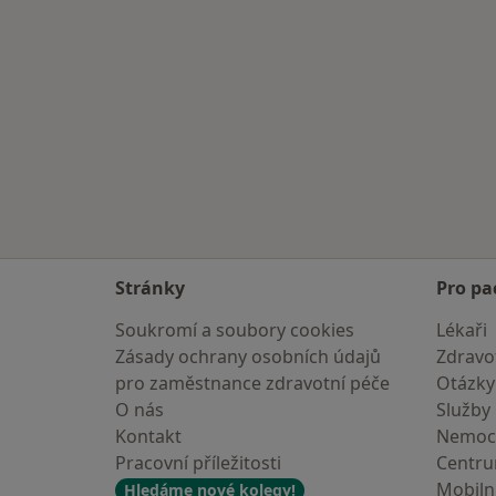
Více v kategorii: Kardiologové v okolí
Stránky
Pro pa
Soukromí a soubory cookies
Lékaři
Zásady ochrany osobních údajů
Zdravot
pro zaměstnance zdravotní péče
Otázky
O nás
Služby
Kontakt
Nemoc
Pracovní příležitosti
Centr
Mobilní
Hledáme nové kolegy!