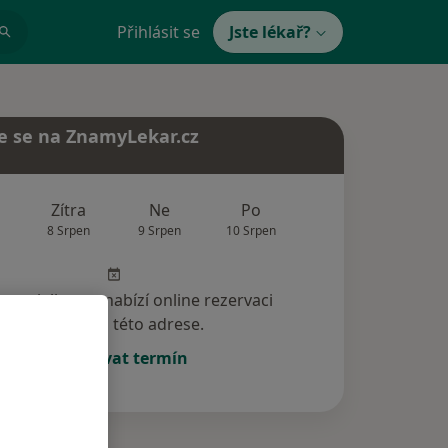
Přihlásit se
Jste lékař?
e se na ZnamyLekar.cz
Zítra
Ne
Po
Út
St
8 Srpen
9 Srpen
10 Srpen
11 Srpen
12 Srp
specialista nenabízí online rezervaci
termínu na této adrese.
Rezervovat termín