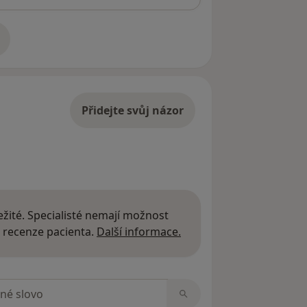
adrese
Přidejte svůj názor
žité. Specialisté nemají možnost
Další informace o názor
 recenze pacienta.
Další informace.
zorech