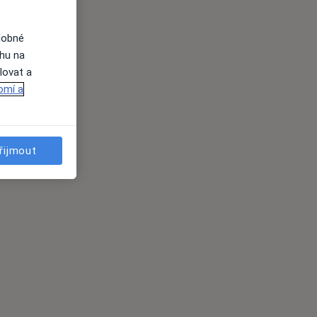
dobné
ahu na
lovat a
omí a
řijmout