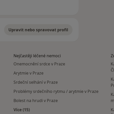
Upravit nebo spravovat profil
Nejčastěji léčené nemoci
Z
Onemocnění srdce v Praze
K
Č
Arytmie v Praze
K
Srdeční selhání v Praze
P
Problémy srdečního rytmu / arytmie v Praze
K
Bolest na hrudi v Praze
m
Více (15)
K