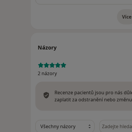
Více
o 
Názory
2 názory
Recenze pacientů jsou pro nás důle
zaplatit za odstranění nebo změnu
Hledejte v ná