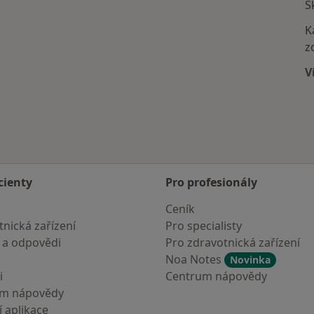
Více v kategorii: Nejčastěji léčené nemoci
Š
K
z
V
cienty
Pro profesionály
Ceník
nická zařízení
Pro specialisty
 a odpovědi
Pro zdravotnická zařízení
Noa Notes
Novinka
i
Centrum nápovědy
um nápovědy
 aplikace