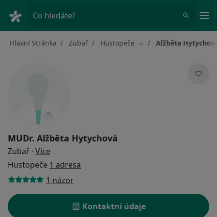
Hla
Co hledáte?
Hlavní Stránka
Zubař
Hustopeče
Alžběta Hytychov
Změna města
MUDr.
Alžběta Hytychová
o specializacích
Zubař
·
Více
Hustopeče
1 adresa
1 názor
Kontaktní údaje