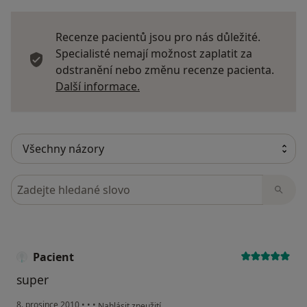
Recenze pacientů jsou pro nás důležité.
Specialisté nemají možnost zaplatit za
odstranění nebo změnu recenze pacienta.
Další informace o názorech
Další informace.
Hledejte v názorech
Pacient
super
podle názoru uživatele Pacient
8. prosince 2010
•
•
•
Nahlásit zneužití