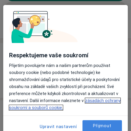
Rezervovat termín
Ceník
Adresy
Názory pacientů (1)
Ceník
Respektujeme vaše soukromí
Informace o službách a cenách nejsou k dispozici
Přijetím povolujete nám a našim partnerům používat
Tento specialista ještě nepřidával žádné informace o
soubory cookie (nebo podobné technologie) ke
svých službách.
shromažďování údajů pro statistické účely a poskytování
obsahu na základě vašich zvyklostí při procházení. Své
preference můžete kdykoli zkontrolovat a aktualizovat v
nastavení. Další informace naleznete v
zásadách ochrany
Adresa
soukromí a souborů cookie.
Privátní zubní lékařka
Přijmout
Upravit nastavení
Dukelské náměstí 29,
Hustopeče
69301