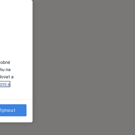
dobné
ahu na
lovat a
omí a
řijmout