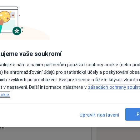
ách nejsou k dispozici
ádné informace o svých službách.
ujeme vaše soukromí
ovolujete nám a našim partnerům používat soubory cookie (nebo po
e) ke shromažďování údajů pro statistické účely a poskytování obs
ich zvyklostí při procházení. Své preference můžete kdykoli zkontro
loga
t v nastavení. Další informace naleznete v
zásadách ochrany soukr
okie.
 mapu
 otevře v nové záložce
P
Upravit nastavení
ní