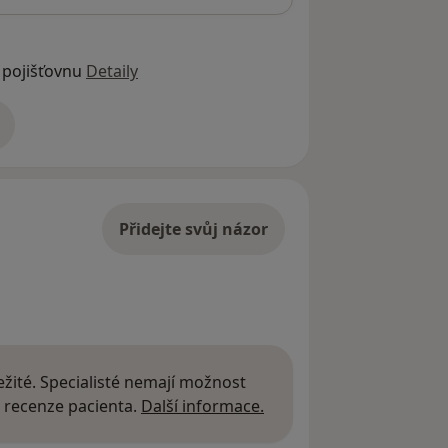
 pojišťovnu
Detaily
adrese
Přidejte svůj názor
žité. Specialisté nemají možnost
Další informace o názor
 recenze pacienta.
Další informace.