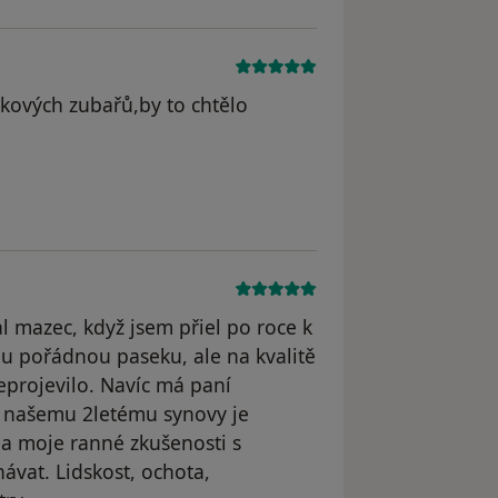
akových zubařů,by to chtělo
al mazec, když jsem přiel po roce k
u pořádnou paseku, ale na kvalitě
eprojevilo. Navíc má paní
 k našemu 2letému synovy je
a moje ranné zkušenosti s
ávat. Lidskost, ochota,