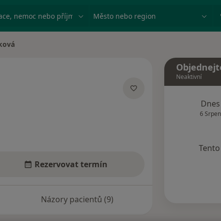
ace, nemoc nebo příjmení
Město nebo region
žková
Objednejt
Neaktivní
ích
Dnes
6 Srpen
Tento 
Rezervovat termín
Názory pacientů (9)