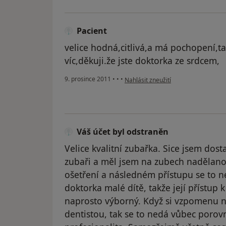
Pacient
velice hodná,citlivá,a má pochopení,t
víc,děkuji.že jste doktorka ze srdcem,
podle názoru uživatele Pacient
9. prosince 2011
•
•
•
Nahlásit zneužití
Váš účet byl odstraněn
Velice kvalitní zubařka. Sice jsem dost
zubaři a měl jsem na zubech nadělano
ošetření a následném přístupu se to n
doktorka malé dítě, takže její přístup
naprosto výborný. Když si vzpomenu n
dentistou, tak se to nedá vůbec porovn