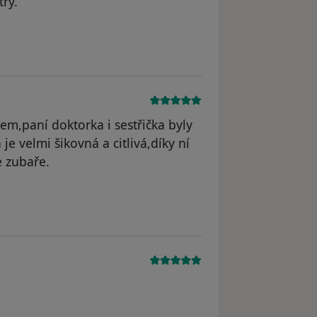
ry.
traněn
m,paní doktorka i sestřička byly
je velmi šikovná a citlivá,díky ní
e zubaře.