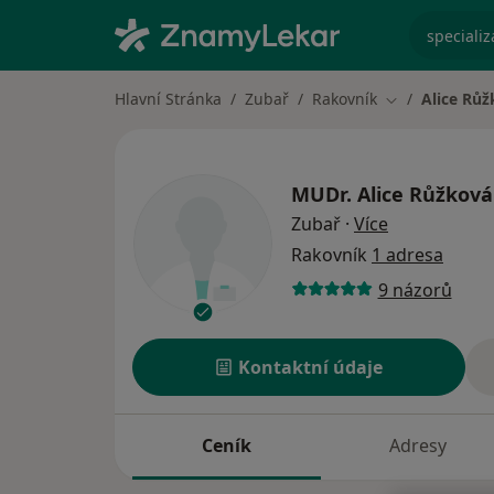
specializ
Hlavní Stránka
Zubař
Rakovník
Alice Rů
Změna města
MUDr.
Alice Růžková
o specializac
Zubař
·
Více
Rakovník
1 adresa
9 názorů
Kontaktní údaje
Ceník
Adresy