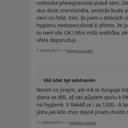
rozhodla přeregistrovat právě sem..
sice dosti znervózněla, protože bude p
není co řešit. Vím, že jsem v dobrých 
hygienu nedoporučoval (i přesto, že jse
to není vše OK.) Moc milá sestřička, p
vřele doporučuji.
podle názoru uživatele Váš účet byl od
5. února 2013
•
•
•
Nahlásit zneužití
Váš účet byl odstraněn
Nevím co jinejm, ale mě to funguje m
dcera se těší, až zas půjdem spolu k PA
na hygieně. V Rakáči je i za 1200,- A ta
játra jak kdo chce stejně jinam chodi
podle názoru uživatele Váš účet byl 
11. května 2012
•
•
•
Nahlásit zneužití