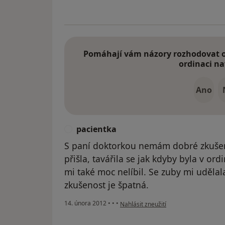
Pomáhají vám názory rozhodovat o 
ordinaci na
Ano
pacientka
P
S paní doktorkou nemám dobré zkušen
přišla, tavářila se jak kdyby byla v ordi
mi také moc nelíbil. Se zuby mi uděl
zkušenost je špatná.
podle názoru uživatele pacientka
14. února 2012
•
•
•
Nahlásit zneužití