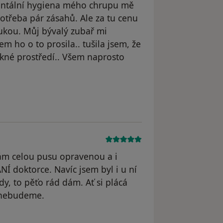
Dentální hygiena mého chrupu mě
otřeba pár zásahů. Ale za tu cenu
rukou. Můj bývalý zubař mi
m ho o to prosila.. tušila jsem, že
ěkné prostředí.. Všem naprosto
straněn
ám celou pusu opravenou a i
NÍ doktorce. Navíc jsem byl i u ní
dy, to pěťo rád dám. Ať si plácá
t nebudeme.
odstraněn