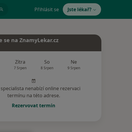
Přihlásit se
Jste lékař?
e se na ZnamyLekar.cz
Zítra
So
Ne
Po
Út
7 Srpen
8 Srpen
9 Srpen
10 Srpen
11 Srp
specialista nenabízí online rezervaci
termínu na této adrese.
Rezervovat termín