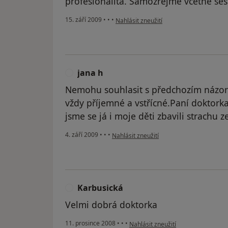
profesionalita. Samozřejmě včetně sest
podle názoru uživatele Váš účet byl ods
15. září 2009
•
•
•
Nahlásit zneužití
jana h
J
Nemohu souhlasit s předchozím názore
vždy příjemné a vstřícné.Paní doktorka 
jsme se já i moje děti zbavili strachu z
podle názoru uživatele jana h
4. září 2009
•
•
•
Nahlásit zneužití
Karbusická
K
Velmi dobrá doktorka
podle názoru uživatele Karbusická
11. prosince 2008
•
•
•
Nahlásit zneužití