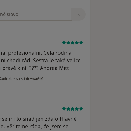
zorech
ná, profesionální. Celá rodina
 ní chodí rád. Sestra je také velice
 právě k ní. ???? Andrea Mitt
podle názoru uživatele Váš účet byl odstraněn
ontrola
•
Nahlásit zneužití
y se mi to snad jen zdálo Hlavně
euvěřitelně ráda, že jsem se