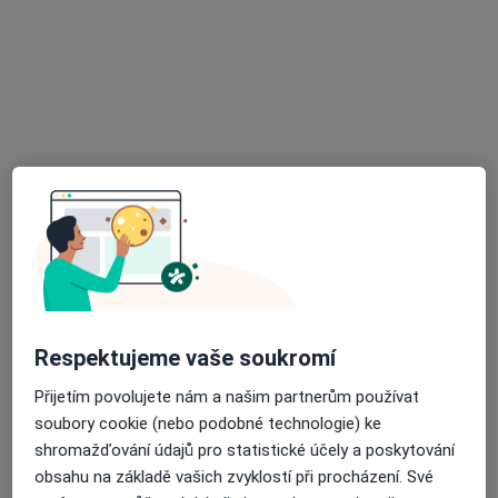
MUDr. Dagmar Kořistková
Pediatr
9 názorů
č.d. 715, Boršice
•
Mapa
Praktická lékařka pro děti a dorost
Tento specialista nenabízí online rezervaci termínu na této adrese.
Rezervovat termín
K dispozici jsou online konzultace
Specialisté ve vaší oblasti nenabízí osobní návštěvy.
Respektujeme vaše soukromí
Zkuste místo toho online konzultace.
Přijetím povolujete nám a našim partnerům používat
soubory cookie (nebo podobné technologie) ke
shromažďování údajů pro statistické účely a poskytování
obsahu na základě vašich zvyklostí při procházení. Své