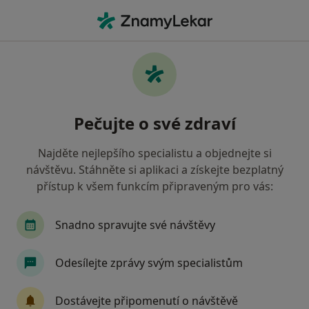
Hla
Pediatr • Kunovice, zlínský
Filtry
Mapa
Pediatr Kunovice
Pečujte o své zdraví
Jak řadíme výsledky vyhledávání?
Najděte nejlepšího specialistu a objednejte si
návštěvu. Stáhněte si aplikaci a získejte bezplatný
Jakou pojišťovnu máte?
přístup k všem funkcím připraveným pro vás:
Zdravotní pojišťovna ministerstva vnitra ČR
O
Snadno spravujte své návštěvy
Odesílejte zprávy svým specialistům
Dostávejte připomenutí o návštěvě