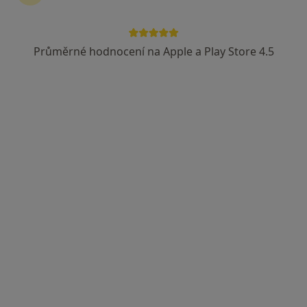
Průměrné hodnocení na Apple a Play Store 4.5
MUDr. Daria Poulová
·
Více
Pediatr, Praktický lékař
31 názorů
Partyzánů 2174, Uherský Brod
•
Mapa
Městská nemocnice s poliklinikou Uh. Brod, s.r.o.
Tento specialista nenabízí online rezervaci termínu na této adrese.
Rezervovat termín