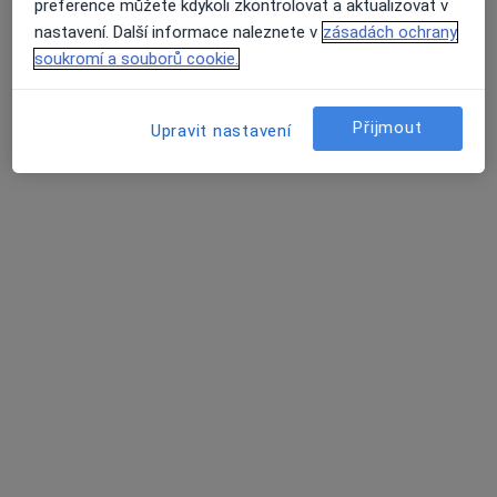
preference můžete kdykoli zkontrolovat a aktualizovat v
nastavení. Další informace naleznete v
zásadách ochrany
soukromí a souborů cookie.
MUDr. Martina Matulová
·
Více
Pediatr
Přijmout
Upravit nastavení
12 názorů
Tento specialista nenabízí online rezervaci termínu na této adrese.
Rezervovat termín
MUDr. Daniela Ondřichová Nováková