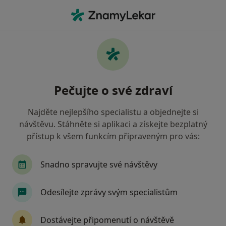
Hla
Otorinolaryngolog • Písek, jihočeský
Filtry
Mapa
Otorinolaryngolog Písek
Pečujte o své zdraví
Jak řadíme výsledky vyhledávání?
Najděte nejlepšího specialistu a objednejte si
návštěvu. Stáhněte si aplikaci a získejte bezplatný
Jakou pojišťovnu máte?
přístup k všem funkcím připraveným pro vás:
Zdravotní pojišťovna ministerstva vnitra ČR
O
Snadno spravujte své návštěvy
Odesílejte zprávy svým specialistům
Dostávejte připomenutí o návštěvě