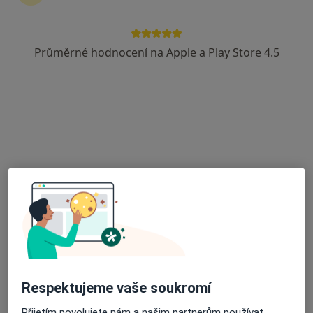
Průměrné hodnocení na Apple a Play Store 4.5
MUDr. Marie Knotová
Otorinolaryngolog
6 názorů
Jungmannova 29, Písek
•
Mapa
Ordinace ORL a foniatrie
Tento specialista nenabízí online rezervaci termínu na této adrese.
Rezervovat termín
Respektujeme vaše soukromí
Přijetím povolujete nám a našim partnerům používat