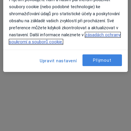
soubory cookie (nebo podobné technologie) ke
MUDr. Josef Kunt
shromažďování údajů pro statistické účely a poskytování
Otorinolaryngolog
obsahu na základě vašich zvyklostí při procházení. Své
5 názorů
preference můžete kdykoli zkontrolovat a aktualizovat v
nastavení. Další informace naleznete v
zásadách ochrany
Adresa 1
Adresa 2
soukromí a souborů cookie.
Nádražní 706, Písek
•
Mapa
Přijmout
Upravit nastavení
Ordinace ORL
Tento specialista nenabízí online rezervaci termínu na této adrese.
Rezervovat termín