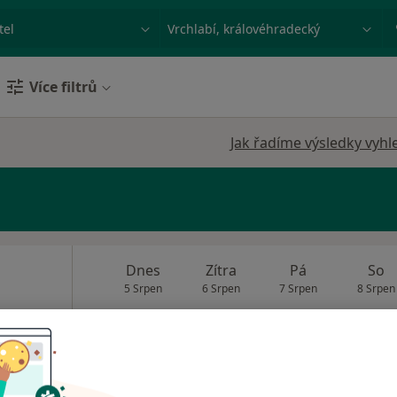
ace, nemoc nebo příjmení
Město nebo region
Více filtrů
Jak řadíme výsledky vyhl
Dnes
Zítra
Pá
So
5 Srpen
6 Srpen
7 Srpen
8 Srpen
Online rezervace termínu není k dispozic
Rezervovat termín