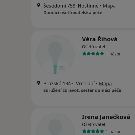
Šestidomí 758, Hostinné
•
Mapa
Domácí ošetřovatelská péče
Věra Říhová
Ošetřovatel
1 názor
Pražská 1343, Vrchlabí
•
Mapa
Sdružení zdravot. sester domácí péče
Irena Janečková
Ošetřovatel
1 názor