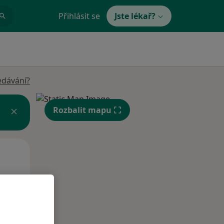
Přihlásit se
Jste lékař?
edávání?
Rozbalit mapu
Ne
Po
Út
9 Srpen
10 Srpen
11 Srpen
i