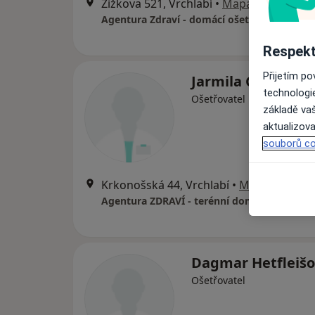
Žižkova 521, Vrchlabí
•
Mapa
Agentura Zdraví - domácí ošetř. péče
Respekt
Přijetím p
Jarmila Gillová
technologi
Ošetřovatel
základě vaš
aktualizova
souborů co
Krkonošská 44, Vrchlabí
•
Mapa
Agentura ZDRAVÍ - terénní domácí péče
Dagmar Hetfleiš
Ošetřovatel