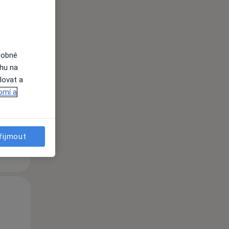
dobné
Ne
Po
Út
ahu na
9 Srpen
10 Srpen
11 Srpen
lovat a
omí a
i
řijmout
Ne
Po
Út
9 Srpen
10 Srpen
11 Srpen