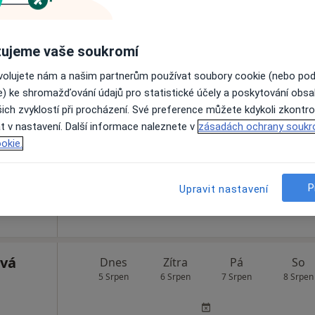
ujeme vaše soukromí
ovolujete nám a našim partnerům používat soubory cookie (nebo po
Dnes
Zítra
Pá
So
e) ke shromažďování údajů pro statistické účely a poskytování obs
5 Srpen
6 Srpen
7 Srpen
8 Srpen
ich zvyklostí při procházení. Své preference můžete kdykoli zkontro
t v nastavení. Další informace naleznete v
zásadách ochrany soukr
Online rezervace termínu není k dispozic
okie.
Rezervovat termín
P
Upravit nastavení
ová
Dnes
Zítra
Pá
So
5 Srpen
6 Srpen
7 Srpen
8 Srpen