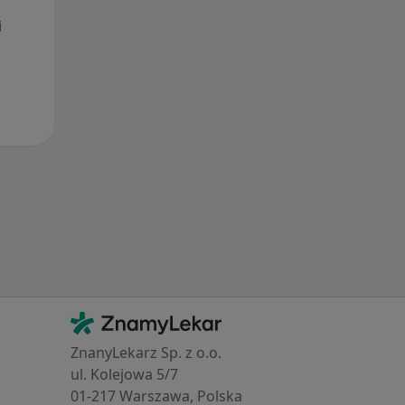
i
Kontakt
ZnamyLekar - Hlavní stránka
ZnanyLekarz Sp. z o.o.
ul. Kolejowa 5/7
01-217 Warszawa, Polska