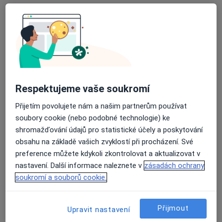
VIVA - domácí ošetřovatelská péče
Tento specialista nenabízí online rezervaci termínu na této adrese.
Rezervovat termín
Respektujeme vaše soukromí
Přijetím povolujete nám a našim partnerům používat
soubory cookie (nebo podobné technologie) ke
shromažďování údajů pro statistické účely a poskytování
obsahu na základě vašich zvyklostí při procházení. Své
Marie Valíčková
preference můžete kdykoli zkontrolovat a aktualizovat v
nastavení. Další informace naleznete v
zásadách ochrany
Ošetřovatel
soukromí a souborů cookie.
Žižkova 3, Brno
•
Mapa
Diecézní charita Brno-CHOPS Brno
Přijmout
Upravit nastavení
Tento specialista nenabízí online rezervaci termínu na této adrese.