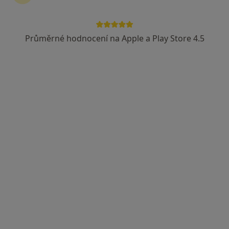
Léčebna dlouhodobě nemocných
Nemocnice Milosrdných bratří
Průměrné hodnocení na Apple a Play Store 4.5
Ošetřovatel, Ostatní
Polní, Brno
•
Mapa
Léčebna dlouhodobě nemocných Nemocnice Milosrdných bratří
Tato klinika nemá specialisty s dostupnými termíny v online kalendáři
Zobrazit profil
MUDr. Antonín Pučálka