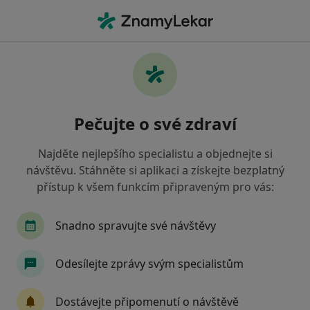
Hla
Ošetřovatel • Brno, jihomoravský
Filtry
Mapa
Ošetřovatel Brno
Pečujte o své zdraví
Jak řadíme výsledky vyhledávání?
Najděte nejlepšího specialistu a objednejte si
návštěvu. Stáhněte si aplikaci a získejte bezplatný
Jakou pojišťovnu máte?
přístup k všem funkcím připraveným pro vás:
Snadno spravujte své návštěvy
Odesílejte zprávy svým specialistům
Dostávejte připomenutí o návštěvě