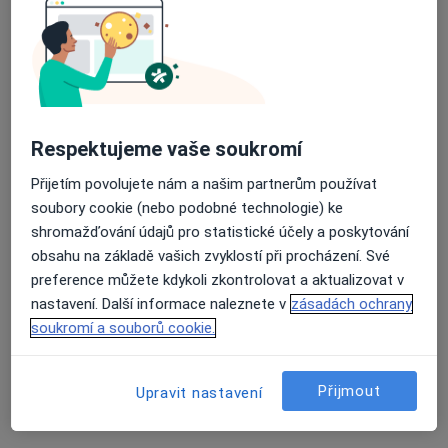
Dietní poradenství
Elektrochirurgie
Elektroresekce nádoru močového měchýře
Průměrné hodnocení na Apple a Play Store 4.5
Elektroresekce prostaty
Endoskopická urologická operace
Estetická gynekologie
Respektujeme vaše soukromí
Farmakoterapie
Hormonální terapie
Přijetím povolujete nám a našim partnerům používat
Chirurgický laser
soubory cookie (nebo podobné technologie) ke
Infúze
shromažďování údajů pro statistické účely a poskytování
Injekce
obsahu na základě vašich zvyklostí při procházení. Své
Katetrizace močového měchýře
preference můžete kdykoli zkontrolovat a aktualizovat v
Klinická studie
nastavení. Další informace naleznete v
zásadách ochrany
Konzultace online
soukromí a souborů cookie.
Kryoterapie
Laparoskopická varikokelektomie
Laparoskopie
Přijmout
Upravit nastavení
Laserová operace prostaty
Léčba močových kamenů