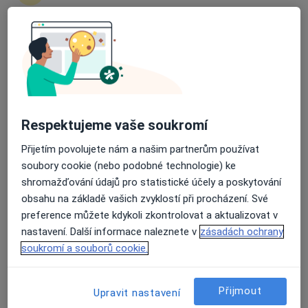
Elektrochirurgie
Elektrokoagulace
Elektrostimulace
Průměrné hodnocení na Apple a Play Store 4.5
Endoskopická chirurgie nosu
Endoskopická operace vedlejších dýchacích dutin
Excize léze v ústech
Farmakoterapie
Histopatologické vyšetření
Respektujeme vaše soukromí
Chirurgické vyšetření
Přijetím povolujete nám a našim partnerům používat
Chirurgický laser
soubory cookie (nebo podobné technologie) ke
Implantáty
shromažďování údajů pro statistické účely a poskytování
Implantologická konzultace
obsahu na základě vašich zvyklostí při procházení. Své
Infúze
preference můžete kdykoli zkontrolovat a aktualizovat v
Injekce
nastavení. Další informace naleznete v
zásadách ochrany
Klinická studie
soukromí a souborů cookie.
Koagulace nosních cév
Kochleární implantáty
Konzultace online
Přijmout
Upravit nastavení
Korekce patra