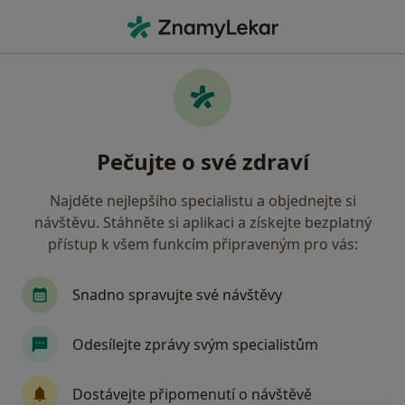
Hla
Co hledáte?
Hlavní Stránka
Služby
Otorinolaryngologie
Vyšetření a léčba: otorinolaryngologie
Pečujte o své zdraví
Najděte nejlepšího specialistu a objednejte si
Služby a vyšetření poskytované otorinolaryngologů
návštěvu. Stáhněte si aplikaci a získejte bezplatný
Audiometrie
přístup k všem funkcím připraveným pro vás:
Biopsie
Biopsie ústní tkáně
Snadno spravujte své návštěvy
Botox
Celková anestezie
Odesílejte zprávy svým specialistům
Diagnostické testy
Drenáž ucha
Drobné laryngologické zákroky
Dostávejte připomenutí o návštěvě