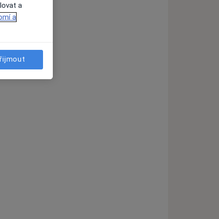
ra
lovat a
omí a
řijmout