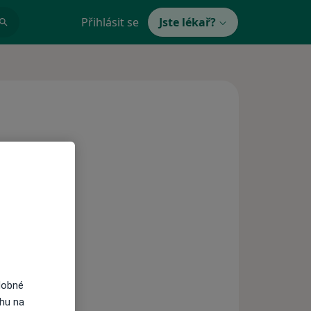
Přihlásit se
Jste lékař?
dobné
ahu na