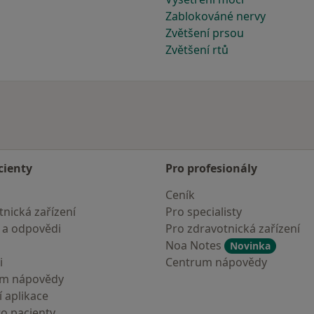
Zablokováné nervy
Zvětšení prsou
Zvětšení rtů
cienty
Pro profesionály
Ceník
nická zařízení
Pro specialisty
 a odpovědi
Pro zdravotnická zařízení
Noa Notes
Novinka
i
Centrum nápovědy
um nápovědy
 aplikace
ro pacienty