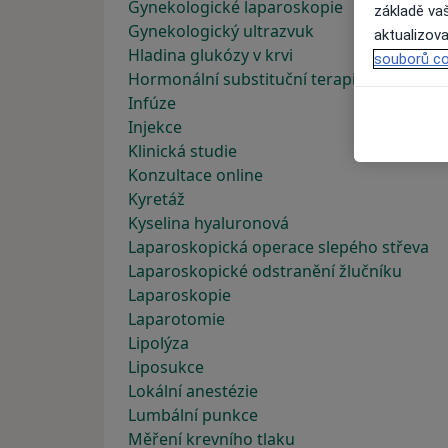
Gynekologické laparoskopie
základě vaš
Gynekologický ultrazvuk
aktualizova
Hladina glukózy v krvi
souborů co
Hormonální substituční terapie
Infúze
Injekce
Klinická studie
Konzultace online
Kyretáž
Kyselina hyaluronová
Laparoskopická operace slepého střeva
Laparoskopické odstranění žlučníku
Laparoskopie
Laparotomie
Lipolýza
Liposukce
Lokální anestézie
Lumbální punkce
Měření krevního tlaku