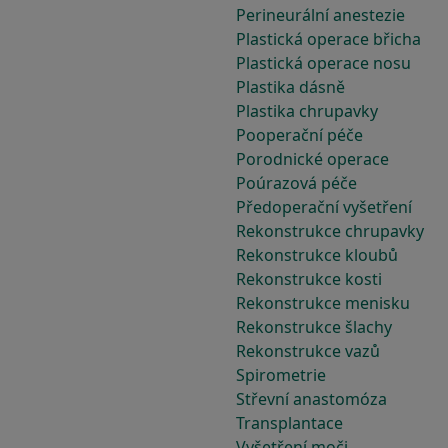
Perineurální anestezie
Plastická operace břicha
Plastická operace nosu
Plastika dásně
Plastika chrupavky
Pooperační péče
Porodnické operace
Poúrazová péče
Předoperační vyšetření
Rekonstrukce chrupavky
Rekonstrukce kloubů
Rekonstrukce kosti
Rekonstrukce menisku
Rekonstrukce šlachy
Rekonstrukce vazů
Spirometrie
Střevní anastomóza
Transplantace
Vyšetření moči