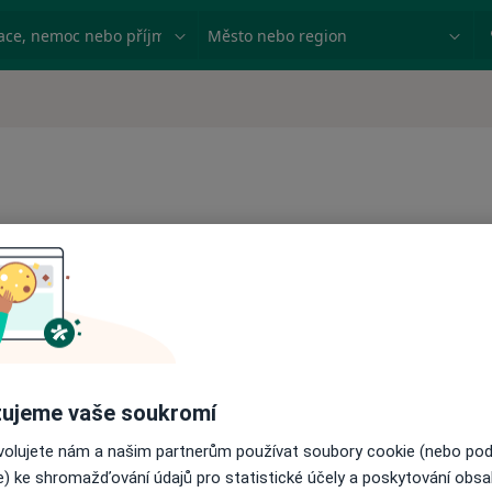
ace, nemoc nebo příjmení
Město nebo region
logů
Operace nosní přepážky
Operace očí
Operace páteře
Operace penisu
Operace prostaty
ujeme vaše soukromí
Operace prsou
Operace příštítných tělísek
ovolujete nám a našim partnerům používat soubory cookie (nebo po
Operace rohovky
e) ke shromažďování údajů pro statistické účely a poskytování obs