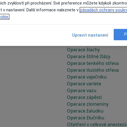
Operace rozštěpu rtu a pat
ich zvyklostí při procházení. Své preference můžete kdykoli zkontro
Operace sítnice
t v nastavení. Další informace naleznete v
zásadách ochrany soukr
Operace sleziny
okie.
Operace slinivky břišní
Operace srdeční chlopně
P
Upravit nastavení
Operace svalů
Operace šedého zákalu
Operace šlachy
Operace štítné žlázy
Operace tenkého střeva
Operace tlustého střeva
Operace vaječníku
Operace varlete
Operace vazu
Operace zápěstí
Operace zlomeniny
Operace žaludku
Operace žlučníku
Ošetření v celkové anestezii