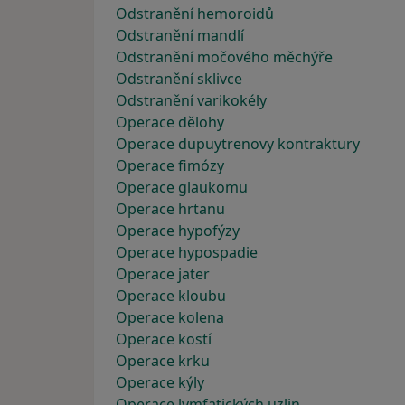
Odstranění hemoroidů
Odstranění mandlí
Odstranění močového měchýře
Odstranění sklivce
Odstranění varikokély
Operace dělohy
Operace dupuytrenovy kontraktury
Operace fimózy
Operace glaukomu
Operace hrtanu
Operace hypofýzy
Operace hypospadie
Operace jater
Operace kloubu
Operace kolena
Operace kostí
Operace krku
Operace kýly
Operace lymfatických uzlin