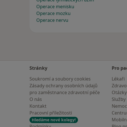
Operace menisku
Operace mozku
Operace nervu
Stránky
Pro pa
Soukromí a soubory cookies
Lékaři
Zásady ochrany osobních údajů
Zdravot
pro zaměstnance zdravotní péče
Otázky
O nás
Služby
Kontakt
Nemoc
Pracovní příležitosti
Centr
Mobilní
Hledáme nové kolegy!
Podmínky
Blog p