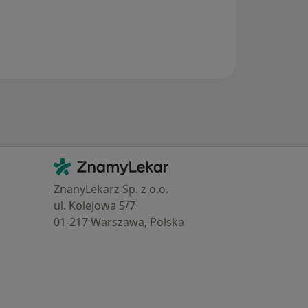
Kontakt
ZnamyLekar - Hlavní stránka
ZnanyLekarz Sp. z o.o.
ul. Kolejowa 5/7
01-217 Warszawa, Polska