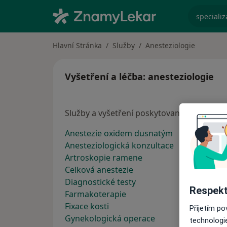
specializ
Hlavní Stránka
Služby
Anesteziologie
Vyšetření a léčba: anesteziologie
Služby a vyšetření poskytované anestezio
Anestezie oxidem dusnatým
Anesteziologická konzultace
Artroskopie ramene
Celková anestezie
Diagnostické testy
Respekt
Farmakoterapie
Fixace kosti
Přijetím p
Gynekologická operace
technologi