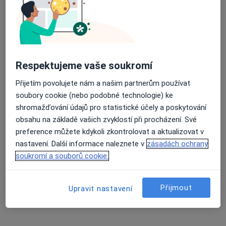
Martina Nováková
Fyzioterapeut
Průměrné hodnocení na Apple a Play Store 4.5
Kněžice
Respektujeme vaše soukromí
Věnceslava Plavcová
Přijetím povolujete nám a našim partnerům používat
Fyzioterapeut
soubory cookie (nebo podobné technologie) ke
Aš
shromažďování údajů pro statistické účely a poskytování
obsahu na základě vašich zvyklostí při procházení. Své
preference můžete kdykoli zkontrolovat a aktualizovat v
Dagmar Klímová
nastavení. Další informace naleznete v
zásadách ochrany
soukromí a souborů cookie.
Fyzioterapeut
Aš
Přijmout
Upravit nastavení
Hana Dufková
Fyzioterapeut