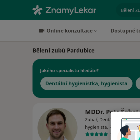
specializ
Online konzultace
Dostupné t
Bělení zubů Pardubice
Jakého specialistu hledáte?
Dentální hygienistka, hygienista
MDDr. Petr Šaba
Zubař, Dentální hygienistk
hygienista, Parodontolog
7 názorů