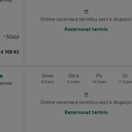
·
enista
Online rezervace termínu není k dispozic
Rezervovat termín
 Pardubice
•
Mapa
4 100 Kč
Dnes
Zítra
Po
Út
8 Srpen
9 Srpen
10 Srpen
11 Srpe
·
enista
Online rezervace termínu není k dispozic
Rezervovat termín