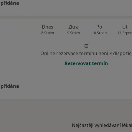
 přidána
Dnes
Zítra
Po
Út
8 Srpen
9 Srpen
10 Srpen
11 Srpe
Online rezervace termínu není k dispozic
Rezervovat termín
 přidána
Nejčastěji vyhledávaní léka