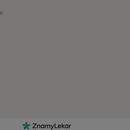
ch
astěji vyhledávaní lékaři
Kontakt
ZnamyLekar - Hlavní stránka