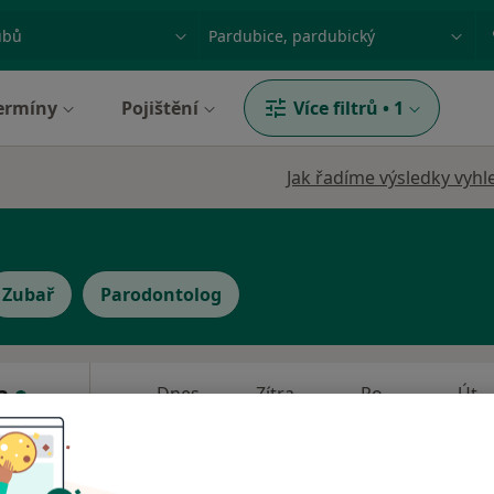
ace, nemoc nebo příjmení
Město nebo region
ermíny
Pojištění
Více filtrů
•
1
Jak řadíme výsledky vyhl
Zubař
Parodontolog
ta
Dnes
Zítra
Po
Út
8 Srpen
9 Srpen
10 Srpen
11 Srpe
a,
·
Více
Online rezervace termínu není k dispozic