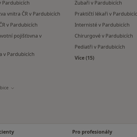
v Pardubicích
Zubaři v Pardubicích
tva vnitra ČR v Pardubicích
Praktičtí lékaři v Pardubicí
 ČR v Pardubicích
Internisté v Pardubicích
avotní pojišťovna v
Chirurgové v Pardubicích
Pediatři v Pardubicích
a v Pardubicích
Více (15)
Více v kategorii: Nejč
cích
bice
sta
Změna města
cienty
Pro profesionály