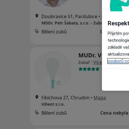
Doubravice 51, Pardubice
•
Mapa
Respekt
Bělení zubů
Cena nebyla
Přijetím p
technologi
základě vaš
MUDr. Vít Horníč
aktualizova
souborů co
·
Více
Zubař
1 názor
Fibichova 27, Chrudim
•
Mapa
HDent s.r.o.
Bělení zubů
Cena nebyla