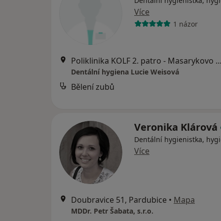
Dentální hygienistka, hygi
Více
1 názor
Poliklinika KOLF 2. patro - Masarykovo nám. 2667,
Dentální hygiena Lucie Weisová
Bělení zubů
Veronika Klárová
Dentální hygienistka, hygi
Více
Doubravice 51, Pardubice
•
Mapa
MDDr. Petr Šabata, s.r.o.