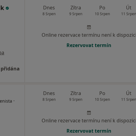
ák
Dnes
Zítra
Po
Út
8 Srpen
9 Srpen
10 Srpen
11 Srpe
Online rezervace termínu není k dispozic
Rezervovat termín
pa
 přidána
Dnes
Zítra
Po
Út
8 Srpen
9 Srpen
10 Srpen
11 Srpe
·
enista
Online rezervace termínu není k dispozic
Rezervovat termín