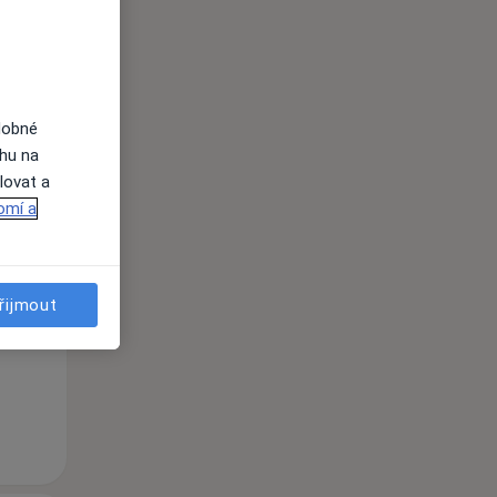
dobné
ahu na
lovat a
omí a
St
Čt
Pá
n
12 Srpen
13 Srpen
14 Srpen
řijmout
i