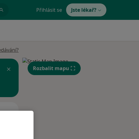
Přihlásit se
Jste lékař?
edávání?
Rozbalit mapu
St
Čt
Pá
n
12 Srpen
13 Srpen
14 Srpen
i