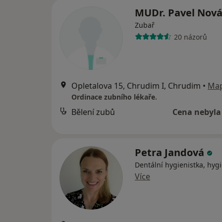
MUDr. Pavel Nov
Zubař
20 názorů
Opletalova 15, Chrudim I, Chrudim
•
Ma
Ordinace zubního lékaře.
Bělení zubů
Cena nebyla
Petra Jandová
Dentální hygienistka, hygi
Více