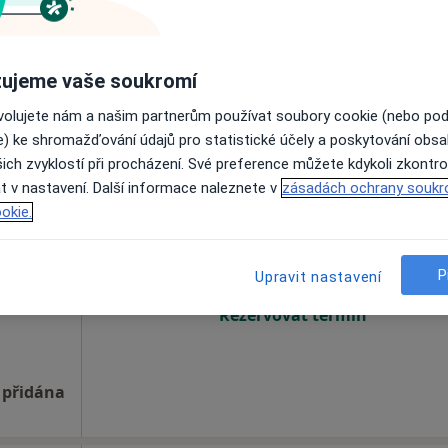
Rezervovat termín
ujeme vaše soukromí
MDDr. Petr Šabata, s.r.o. - Zubař Pardubice, Dentální hygiena Pardubice
 přidána
ovolujete nám a našim partnerům používat soubory cookie (nebo po
e) ke shromažďování údajů pro statistické účely a poskytování obs
ich zvyklostí při procházení. Své preference můžete kdykoli zkontro
ek
t v nastavení. Další informace naleznete v
zásadách ochrany soukr
Dnes
Zítra
Po
Út
okie.
8 Srpen
9 Srpen
10 Srpen
11 Srpe
P
Upravit nastavení
Online rezervace termínu není k dispozic
Rezervovat termín
 přidána