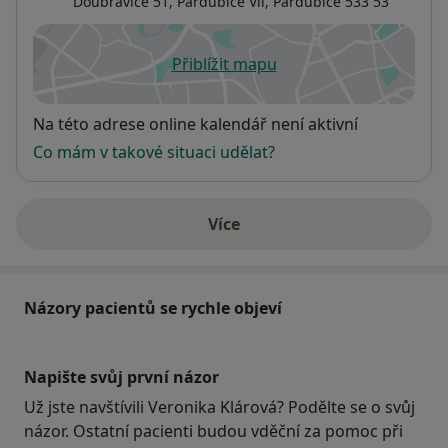
Doubravice 51,
Pardubice Vii
,
Pardubice
533 53
Přiblížit mapu
se otevře v nové záložce
Dostupnost
Na této adrese online kalendář není aktivní
Co mám v takové situaci udělat?
Více
o adrese
Názory pacientů se rychle objeví
Napište svůj první názor
Už jste navštívili Veronika Klárová? Podělte se o svůj
názor. Ostatní pacienti budou vděční za pomoc při