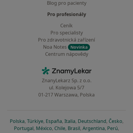
Blog pro pacienty
Pro profesionály
Ceník
Pro specialisty
Pro zdravotnická zařízení
Noa Notes
Novinka
Centrum nápovědy
Kontakt
ZnamyLekar - Hlavní stránka
ZnanyLekarz Sp. z o.o.
ul. Kolejowa 5/7
01-217 Warszawa, Polska
se otevře v nové záložce
se otevře v nové záložce
se otevře v nové záložce
se otevře v nové záložce
se otevře v 
se o
Polska
,
Türkiye
,
España
,
Italia
,
Deutschland
,
Česko
,
se otevře v nové záložce
se otevře v nové záložce
se otevře v nové záložce
se otevře v nové záložc
se otevře v 
se ote
Portugal
,
México
,
Chile
,
Brasil
,
Argentina
,
Perú
,