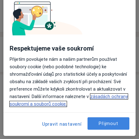
Rezervovat termín
Zkušenosti
Ceník
Adresy
Názory pacientů
Zkušenosti
Respektujeme vaše soukromí
Odborník na:
Přijetím povolujete nám a našim partnerům používat
Dentální hygiena
soubory cookie (nebo podobné technologie) ke
shromažďování údajů pro statistické účely a poskytování
obsahu na základě vašich zvyklostí při procházení. Své
Služby a ceník služeb
preference můžete kdykoli zkontrolovat a aktualizovat v
Bělení zubů
nastavení. Další informace naleznete v
zásadách ochrany
Detaily
soukromí a souborů cookie.
Fluoridace
Přijmout
Upravit nastavení
Detaily