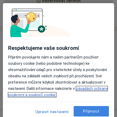
Rezervovat termín
Zkušenosti
Ceník
Adresy
Názory pacientů
Zkušenosti
Nová ordinace dentální hygieny v Pardubicích.
Respektujeme vaše soukromí
Nejdete mne ve druhém podlaží kliniky EUC Pardubice
Přijetím povolujete nám a našim partnerům používat
na adrese: Karla Šípka 282, 530 09 Pardubice.
soubory cookie (nebo podobné technologie) ke
Komunikace možná i v anglickém jazyce.
shromažďování údajů pro statistické účely a poskytování
Bližší informace najdete na www.dentalhygiene.cz
obsahu na základě vašich zvyklostí při procházení. Své
Pro objednání volejte: 737253432
preference můžete kdykoli zkontrolovat a aktualizovat v
O mně
Více
nastavení. Další informace naleznete v
zásadách ochrany
Odborník na:
soukromí a souborů cookie.
Dentální hygiena
Přijmout
Upravit nastavení