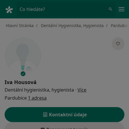
Hla
Co hledáte?
Hlavní Stránka
Dentální Hygienistka, Hygienista
Pardubic
Iva Housová
o specializacích
Dentální hygienistka, hygienista
·
Více
Pardubice
1 adresa
Kontaktní údaje