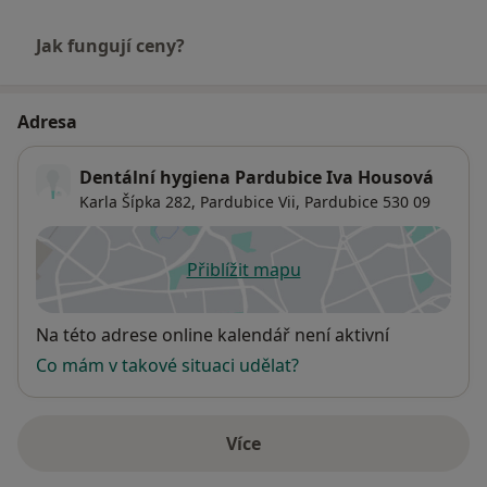
Jak fungují ceny?
Adresa
Dentální hygiena Pardubice Iva Housová
Karla Šípka 282,
Pardubice Vii
,
Pardubice
530 09
Přiblížit mapu
se otevře v nové záložce
Dostupnost
Na této adrese online kalendář není aktivní
Co mám v takové situaci udělat?
Více
o adrese