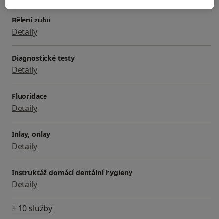
Služby a ceník služeb
Bělení zubů
Detaily
Diagnostické testy
Detaily
Fluoridace
Detaily
Inlay, onlay
Detaily
Instruktáž domácí dentální hygieny
Detaily
+ 10 služby