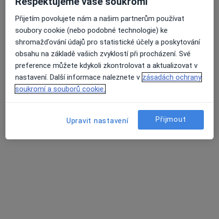
Respektujeme vaše soukromí
Parléřova 601/13, Praha
•
Mapa
Vidím Pěkně – optika a oční ambulance
Přijetím povolujete nám a našim partnerům používat
soubory cookie (nebo podobné technologie) ke
Tato klinika nemá specialisty s dostupnými termíny v online kalendáři
Průměrné hodnocení na Apple a Play Store 4.5
shromažďování údajů pro statistické účely a poskytování
Zobrazit profil
obsahu na základě vašich zvyklostí při procházení. Své
preference můžete kdykoli zkontrolovat a aktualizovat v
nastavení. Další informace naleznete v
zásadách ochrany
soukromí a souborů cookie.
Přijmout
Upravit nastavení
Mgr. Petra Beránková
Optometrista
Parléřova 601/13, Praha
•
Mapa
Vidím Pěkně – optika a oční ambulance