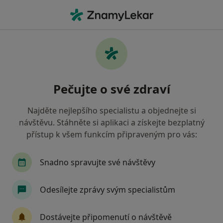
Hla
Oční Lékař • Šumperk, olomoucký
Filtry
• 1
Mapa
Doporučení oční lékaři s Vojenská zdravotní
Pečujte o své zdraví
pojišťovna ČR Šumperk
Jak řadíme výsledky vyhledávání?
Najděte nejlepšího specialistu a objednejte si
návštěvu. Stáhněte si aplikaci a získejte bezplatný
přístup k všem funkcím připraveným pro vás:
Snadno spravujte své návštěvy
Odesílejte zprávy svým specialistům
MUDr. Jana Dvořáková
Dostávejte připomenutí o návštěvě
Oční lékař