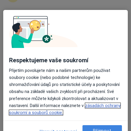
3 názory
Gen. Svobody 19A/2821, Šumperk
•
Mapa
Průměrné hodnocení na Apple a Play Store 4.5
OPTOMEDIC DD s.r.o.
Tento specialista nenabízí online rezervaci termínu na této adrese.
Rezervovat termín
Respektujeme vaše soukromí
Přijetím povolujete nám a našim partnerům používat
soubory cookie (nebo podobné technologie) ke
shromažďování údajů pro statistické účely a poskytování
obsahu na základě vašich zvyklostí při procházení. Své
preference můžete kdykoli zkontrolovat a aktualizovat v
nastavení. Další informace naleznete v
zásadách ochrany
MUDr. Lenka Ottová
soukromí a souborů cookie.
Oční lékař
7 názorů
Přijmout