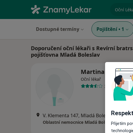
specializ
Dostupné termíny
Pojištění
•
1
Doporučení oční lékaři s Revírní bratr
pojišťovna Mladá Boleslav
Martina Vedralo
Oční lékař
3 názory
Respekt
V. Klementa 147, Mladá Boleslav
•
Mapa
Oblastní nemocnice Mladá Boleslav,a.s.
Přijetím p
technologi