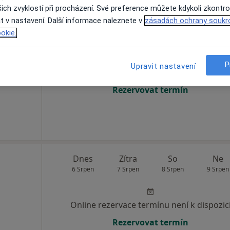
ich zvyklostí při procházení. Své preference můžete kdykoli zkontro
t v nastavení. Další informace naleznete v
zásadách ochrany soukr
Dnes
Zítra
So
Ne
okie.
6 Srpen
7 Srpen
8 Srpen
9 Srpen
P
Upravit nastavení
Online rezervace termínu není k dispozic
Rezervovat termín
Dnes
Zítra
So
Ne
6 Srpen
7 Srpen
8 Srpen
9 Srpen
Online rezervace termínu není k dispozic
Rezervovat termín