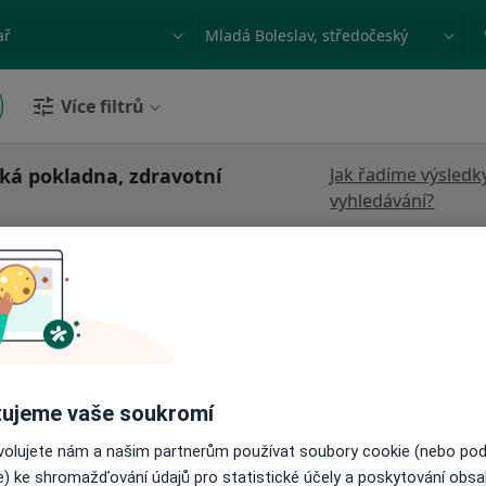
ace, nemoc nebo příjmení
Město nebo region
Více filtrů
ská pokladna, zdravotní
Jak řadíme výsledk
vyhledávání?
vá
Dnes
Zítra
So
Ne
6 Srpen
7 Srpen
8 Srpen
9 Srpen
Online rezervace termínu není k dispozic
Rezervovat termín
ujeme vaše soukromí
ovolujete nám a našim partnerům používat soubory cookie (nebo po
e) ke shromažďování údajů pro statistické účely a poskytování obs