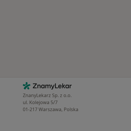
Kontakt
ZnamyLekar - Hlavní stránka
ZnanyLekarz Sp. z o.o.
ul. Kolejowa 5/7
01-217 Warszawa, Polska