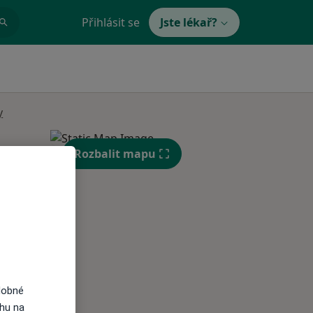
Přihlásit se
Jste lékař?
y
Rozbalit mapu
Po
Út
St
10 Srpen
11 Srpen
12 Srpen
i
dobné
ahu na