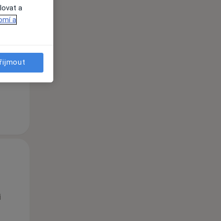
lovat a
omí a
Po
Út
St
10 Srpen
11 Srpen
12 Srpen
řijmout
i
Po
Út
St
10 Srpen
11 Srpen
12 Srpen
i