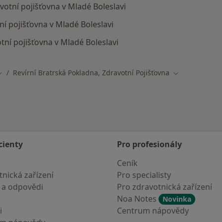
avotní pojišťovna v Mladé Boleslavi
ní pojišťovna v Mladé Boleslavi
otní pojišťovna v Mladé Boleslavi
Revírní Bratrská Pokladna, Zdravotní Pojišťovna
Změna města
Změna města
cienty
Pro profesionály
Ceník
nická zařízení
Pro specialisty
 a odpovědi
Pro zdravotnická zařízení
Noa Notes
Novinka
i
Centrum nápovědy