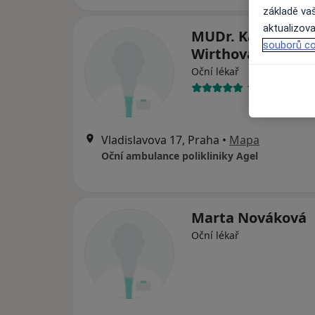
základě vaš
aktualizova
MUDr. Karolina
souborů co
Wirthová
Oční lékař
17 názorů
Vladislavova 17, Praha
•
Mapa
Oční ambulance polikliniky Agel
Marta Nováková
Oční lékař