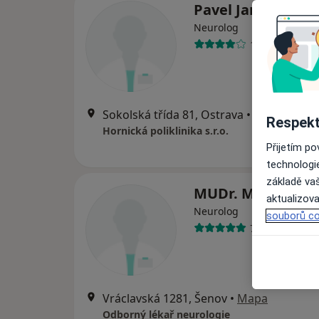
Pavel Janeček
Neurolog
1 názor
Sokolská třída 81, Ostrava
•
Mapa
Respekt
Hornická poliklinika s.r.o.
Přijetím p
technologi
základě vaš
MUDr. Marta Švih
aktualizova
Neurolog
souborů co
7 názorů
Vráclavská 1281, Šenov
•
Mapa
Odborný lékař neurologie