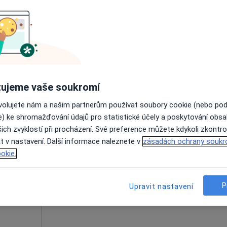
Dnes
Zítra
Út
St
9 Srpen
10 Srpen
11 Srpen
12 Srpe
Online rezervace termínu není k dispozic
Rezervovat termín
ujeme vaše soukromí
ovolujete nám a našim partnerům používat soubory cookie (nebo po
e) ke shromažďování údajů pro statistické účely a poskytování obs
ich zvyklostí při procházení. Své preference můžete kdykoli zkontro
álková
Dnes
Zítra
Út
St
t v nastavení. Další informace naleznete v
zásadách ochrany soukr
9 Srpen
10 Srpen
11 Srpen
12 Srpe
okie.
Online rezervace termínu není k dispozic
P
Upravit nastavení
Rezervovat termín