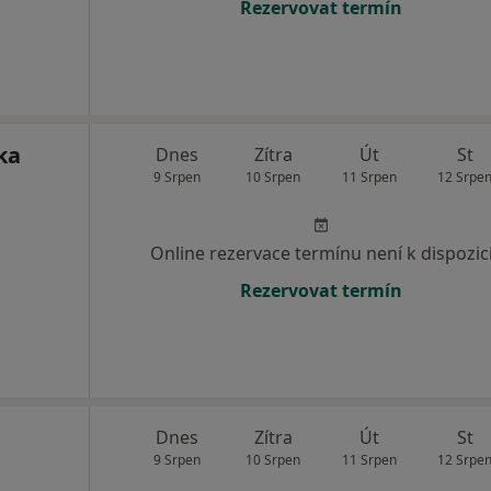
Rezervovat termín
ka
Dnes
Zítra
Út
St
9 Srpen
10 Srpen
11 Srpen
12 Srpe
Online rezervace termínu není k dispozic
Rezervovat termín
Dnes
Zítra
Út
St
9 Srpen
10 Srpen
11 Srpen
12 Srpe