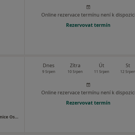
Online rezervace termínu není k dispozic
Rezervovat termín
Dnes
Zítra
Út
St
9 Srpen
10 Srpen
11 Srpen
12 Srpe
Online rezervace termínu není k dispozic
Rezervovat termín
Neurochirurgicke oddeleni, Fakultni Nemocnice Ostrava