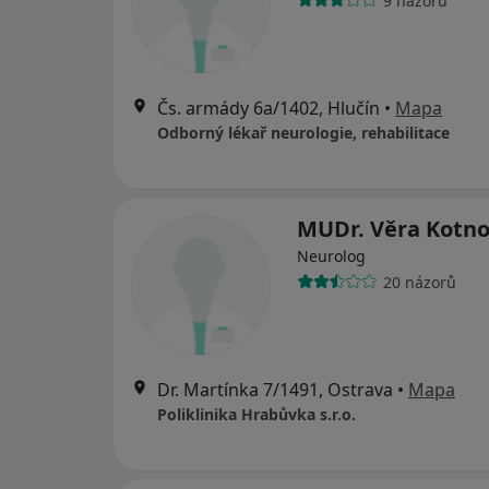
9 názorů
Čs. armády 6a/1402, Hlučín
•
Mapa
Odborný lékař neurologie, rehabilitace
MUDr. Věra Kotn
Neurolog
20 názorů
Dr. Martínka 7/1491, Ostrava
•
Mapa
Poliklinika Hrabůvka s.r.o.