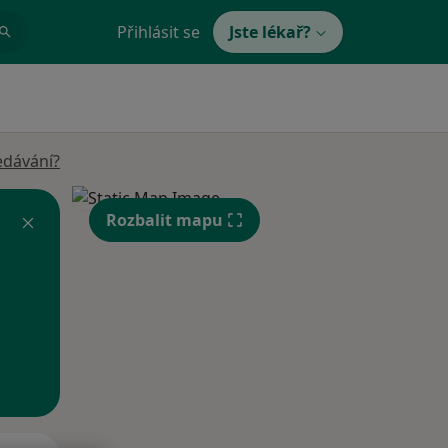
Přihlásit se
Jste lékař?
edávání?
Rozbalit mapu