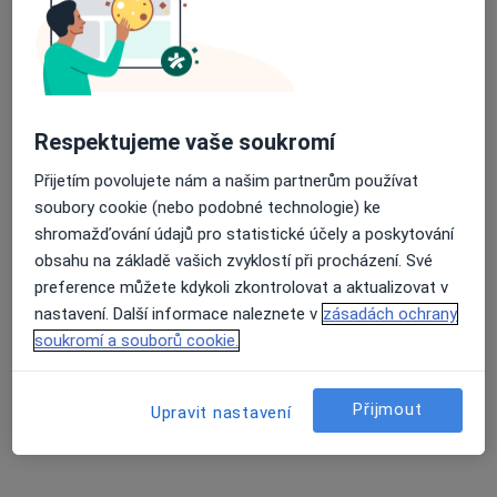
Stochovská 43/530, Praha
•
Mapa
Neurologie, myoskeletální medicína
Tento specialista nenabízí online rezervaci termínu na této adrese.
Rezervovat termín
Respektujeme vaše soukromí
Přijetím povolujete nám a našim partnerům používat
soubory cookie (nebo podobné technologie) ke
shromažďování údajů pro statistické účely a poskytování
obsahu na základě vašich zvyklostí při procházení. Své
preference můžete kdykoli zkontrolovat a aktualizovat v
nastavení. Další informace naleznete v
zásadách ochrany
soukromí a souborů cookie.
MUDr. Petr Morawski
Přijmout
Upravit nastavení
Neurolog
1 názor
Vlastina 34/887, Praha
•
Mapa