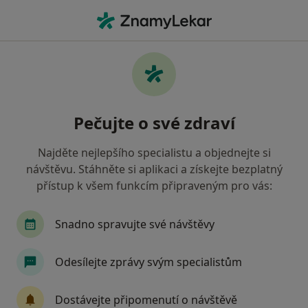
Hla
Neurolog • Kladno, středočeský
Filtry
• 1
Mapa
Doporučení neurologové s Zdravotní
Pečujte o své zdraví
pojišťovna ministerstva vnitra ČR Kladno
Jak řadíme výsledky vyhledávání?
Najděte nejlepšího specialistu a objednejte si
návštěvu. Stáhněte si aplikaci a získejte bezplatný
přístup k všem funkcím připraveným pro vás:
Snadno spravujte své návštěvy
Odesílejte zprávy svým specialistům
MUDr. Blanka Štorková
Dostávejte připomenutí o návštěvě
Neurolog