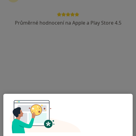
Průměrné hodnocení na Apple a Play Store 4.5
MUDr. Simon Rejdovjan
Neurolog
2 názory
Komenského 40, Cheb
•
Mapa
Neuroprotect s.r.o. - MUDr. Simon Rejdovjan
Tento specialista nenabízí online rezervaci termínu na této adrese.
Rezervovat termín