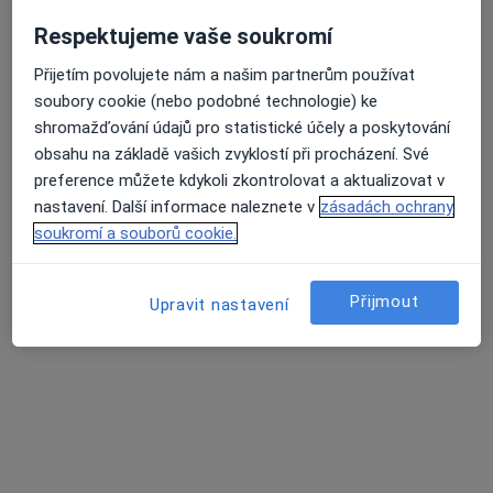
Respektujeme vaše soukromí
MUDr. Petr Nejtek
Neurolog
Přijetím povolujete nám a našim partnerům používat
4 názory
soubory cookie (nebo podobné technologie) ke
shromažďování údajů pro statistické účely a poskytování
26. dubna 9, Cheb
•
Mapa
obsahu na základě vašich zvyklostí při procházení. Své
Neurologická ambulance
preference můžete kdykoli zkontrolovat a aktualizovat v
Tento specialista nenabízí online rezervaci termínu na této adrese.
nastavení. Další informace naleznete v
zásadách ochrany
soukromí a souborů cookie.
Rezervovat termín
Přijmout
Upravit nastavení