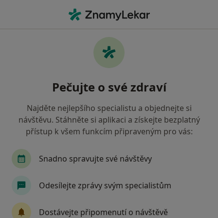
Hla
Neurolog • Cheb, karlovarský
Filtry
Mapa
Neurolog Cheb
Pečujte o své zdraví
Jak řadíme výsledky vyhledávání?
Najděte nejlepšího specialistu a objednejte si
návštěvu. Stáhněte si aplikaci a získejte bezplatný
Jakou pojišťovnu máte?
přístup k všem funkcím připraveným pro vás:
Zdravotní pojišťovna ministerstva vnitra ČR
O
Snadno spravujte své návštěvy
Odesílejte zprávy svým specialistům
Dostávejte připomenutí o návštěvě