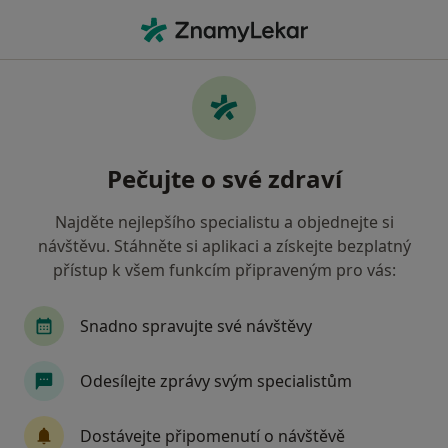
Hla
Imunolog • Plzeň, plzeňský
Filtry
Mapa
Imunolog Plzeň
Pečujte o své zdraví
Jak řadíme výsledky vyhledávání?
Najděte nejlepšího specialistu a objednejte si
návštěvu. Stáhněte si aplikaci a získejte bezplatný
Jakou pojišťovnu máte?
přístup k všem funkcím připraveným pro vás:
Snadno spravujte své návštěvy
Odesílejte zprávy svým specialistům
Dostávejte připomenutí o návštěvě