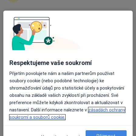
Jana Hanzlíková
Imunolog, Alergolog
Průměrné hodnocení na Apple a Play Store 4.5
5 názorů
Alej Svobody 80, Plzeň
•
Mapa
FN Lochotín, Ústav imunologie a alergologie
Tento specialista nenabízí online rezervaci termínu na této adrese.
Respektujeme vaše soukromí
Rezervovat termín
Přijetím povolujete nám a našim partnerům používat
soubory cookie (nebo podobné technologie) ke
shromažďování údajů pro statistické účely a poskytování
obsahu na základě vašich zvyklostí při procházení. Své
preference můžete kdykoli zkontrolovat a aktualizovat v
nastavení. Další informace naleznete v
zásadách ochrany
soukromí a souborů cookie.
MUDr. Helena Honomichlová