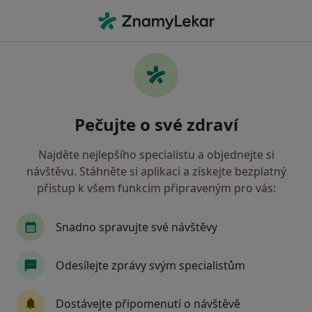
Hla
Imunolog • Ostrava, moravskoslezský
Filtry
Mapa
Imunolog Ostrava
Pečujte o své zdraví
Jak řadíme výsledky vyhledávání?
Najděte nejlepšího specialistu a objednejte si
návštěvu. Stáhněte si aplikaci a získejte bezplatný
Jakou pojišťovnu máte?
přístup k všem funkcím připraveným pro vás:
Zdravotní pojišťovna ministerstva vnitra ČR
O
Snadno spravujte své návštěvy
Odesílejte zprávy svým specialistům
Dostávejte připomenutí o návštěvě