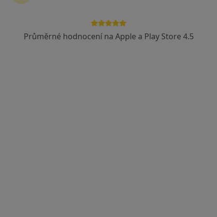
Průměrné hodnocení na Apple a Play Store 4.5
MUDr. Hana Daříčková
·
Více
Imunolog, Alergolog, Plicní lékař
Partyzánské náměstí 7, Ostrava
•
Mapa
Ambulance alergologie a klinické imunologie
Tento specialista nenabízí online rezervaci termínu na této adrese.
Rezervovat termín