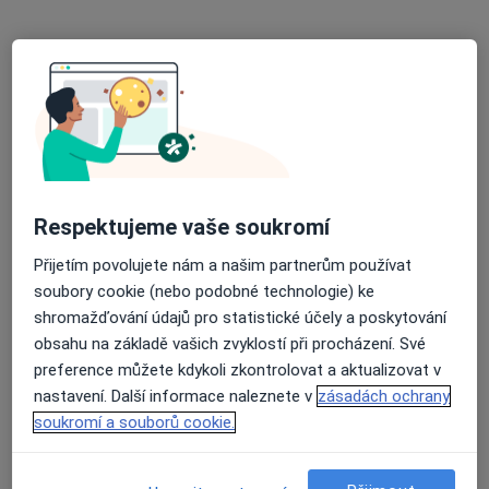
Poliklinika Hrabůvka s.r.o.
·
Více
Imunolog, Alergolog, Chirurg
236 názorů
Dr. Martínka 7/1491, Ostrava
•
Mapa
Poliklinika Hrabůvka s.r.o.
Tato klinika nemá specialisty s dostupnými termíny v online kalendáři
Zobrazit profil
Respektujeme vaše soukromí
Přijetím povolujete nám a našim partnerům používat
soubory cookie (nebo podobné technologie) ke
shromažďování údajů pro statistické účely a poskytování
obsahu na základě vašich zvyklostí při procházení. Své
preference můžete kdykoli zkontrolovat a aktualizovat v
nastavení. Další informace naleznete v
zásadách ochrany
soukromí a souborů cookie.
MUDr. Radim Dudek