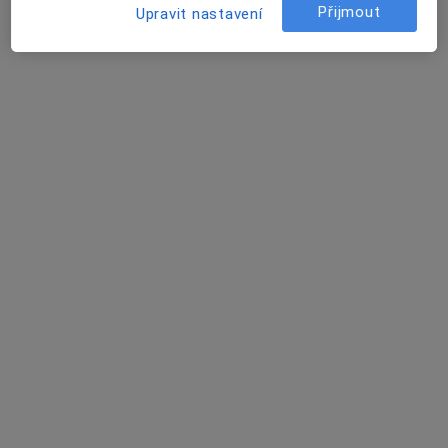
Přijmout
Upravit nastavení
Rezervovat termín
Václava Palánová
Diagnostik
Husova 10, Liberec
•
Mapa
Krajská nemocnice Liberec, a.s.
Tento specialista nenabízí online rezervaci termínu na této adrese.
Rezervovat termín