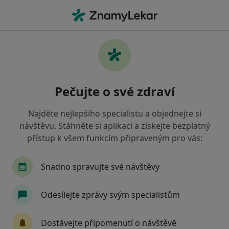
Hla
Diagnostik • Jablonec nad Nisou, liberecký
Filtry
Mapa
Diagnostik Jablonec nad Nisou
Pečujte o své zdraví
Jak řadíme výsledky vyhledávání?
Najděte nejlepšího specialistu a objednejte si
návštěvu. Stáhněte si aplikaci a získejte bezplatný
Jakou pojišťovnu máte?
přístup k všem funkcím připraveným pro vás:
Snadno spravujte své návštěvy
Odesílejte zprávy svým specialistům
Dostávejte připomenutí o návštěvě