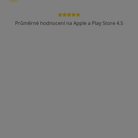
MUDr. Dalibor Oršulík
Diagnostik
Průměrné hodnocení na Apple a Play Store 4.5
4 názory
Soukenné náměstí 121/1, Liberec
•
Mapa
Envison, s.r.o.
Tento specialista nenabízí online rezervaci termínu na této adrese.
Rezervovat termín
MUDr. Daniela Muchová