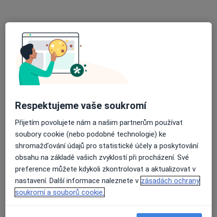
RDG Poliklinika Liberec
Tento specialista nenabízí online rezervaci termínu na této adrese.
Rezervovat termín
Respektujeme vaše soukromí
Přijetím povolujete nám a našim partnerům používat
soubory cookie (nebo podobné technologie) ke
shromažďování údajů pro statistické účely a poskytování
Zdenka Bohunová
obsahu na základě vašich zvyklostí při procházení. Své
Diagnostik
preference můžete kdykoli zkontrolovat a aktualizovat v
Husova 10, Liberec
•
Mapa
nastavení. Další informace naleznete v
zásadách ochrany
Krajská nemocnice Liberec, a.s.
soukromí a souborů cookie.
Tento specialista nenabízí online rezervaci termínu na této adrese.