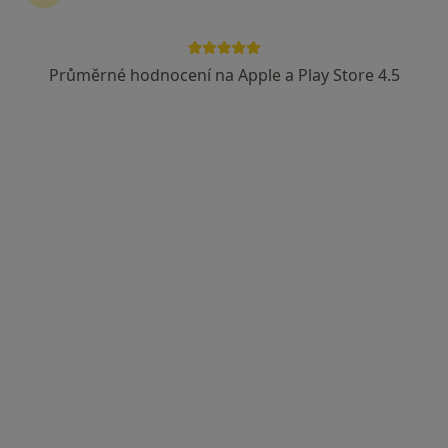
Průměrné hodnocení na Apple a Play Store 4.5
MUDr. Dalibor Oršulík
Diagnostik
4 názory
Husova 10, Stráž pod Ralskem
•
Mapa
Krajská nemocnice Liberec - Radiodiagnostické oddělení
Tento specialista nenabízí online rezervaci termínu na této adrese.
Rezervovat termín