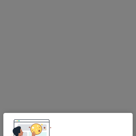
MUDr. Olga Hrbková
Diagnostik, Praktický lékař
5 názorů
náměstí T.G. Masaryka 1009, Kamenický Šenov
•
Mapa
Praktický lékař pro dospělé
Tento specialista nenabízí online rezervaci termínu na této adrese.
Rezervovat termín