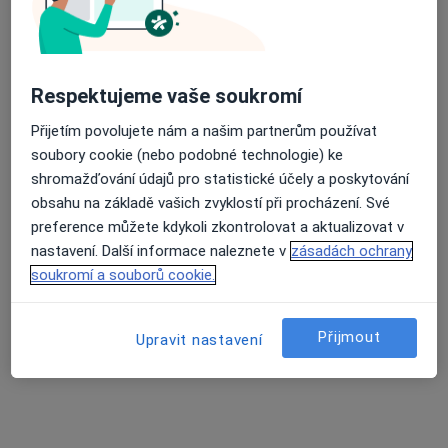
MUDr. Vratislav Škoda
Diagnostik
Purkyňova 1849, Česká Lípa
•
Mapa
Nemocnice s poliklinikou
Respektujeme vaše soukromí
Tento specialista nenabízí online rezervaci termínu na této adrese.
Přijetím povolujete nám a našim partnerům používat
soubory cookie (nebo podobné technologie) ke
Rezervovat termín
shromažďování údajů pro statistické účely a poskytování
obsahu na základě vašich zvyklostí při procházení. Své
preference můžete kdykoli zkontrolovat a aktualizovat v
nastavení. Další informace naleznete v
zásadách ochrany
soukromí a souborů cookie.
Přijmout
Upravit nastavení
MUDr. Vladimíra Pleváková
Diagnostik