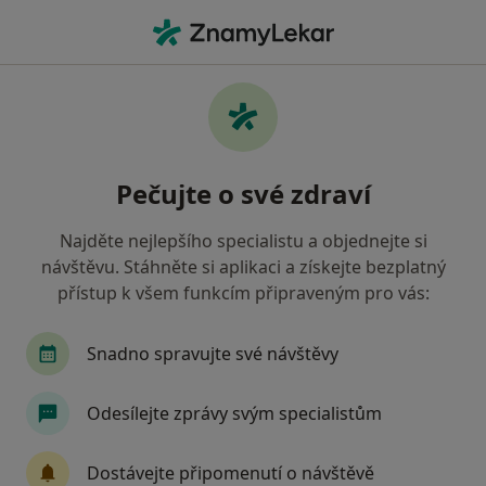
Hla
Diagnostik • Cvikov, liberecký
Filtry
Mapa
Diagnostik Cvikov
Pečujte o své zdraví
Jak řadíme výsledky vyhledávání?
Najděte nejlepšího specialistu a objednejte si
návštěvu. Stáhněte si aplikaci a získejte bezplatný
Jakou pojišťovnu máte?
přístup k všem funkcím připraveným pro vás:
Oborová zdravotní pojišťovna
Snadno spravujte své návštěvy
Odesílejte zprávy svým specialistům
Dostávejte připomenutí o návštěvě