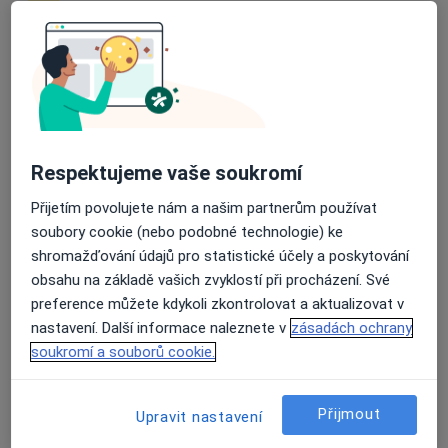
3 názory
Gudrichova 73, Opava
•
Mapa
Dentální hygiena, La-Denta
Průměrné hodnocení na Apple a Play Store 4.5
Tento specialista nenabízí online rezervaci termínu na této adrese.
Rezervovat termín
Respektujeme vaše soukromí
Přijetím povolujete nám a našim partnerům používat
soubory cookie (nebo podobné technologie) ke
shromažďování údajů pro statistické účely a poskytování
obsahu na základě vašich zvyklostí při procházení. Své
preference můžete kdykoli zkontrolovat a aktualizovat v
nastavení. Další informace naleznete v
zásadách ochrany
soukromí a souborů cookie.
Alice Heinzová, DiS.
·
Více
Dentální hygienistka, hygienista
Přijmout
Upravit nastavení
Partyzánská 1730/3, Opava
•
Mapa
Dentální hygiena, Poliklinika Katka