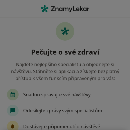
Hla
Dentální Hygienistka Hygienista • Opava, moravskoslezský
Filtry
Mapa
Dentální hygienistka, hygienista Opava
Pečujte o své zdraví
Jak řadíme výsledky vyhledávání?
Najděte nejlepšího specialistu a objednejte si
návštěvu. Stáhněte si aplikaci a získejte bezplatný
přístup k všem funkcím připraveným pro vás:
Snadno spravujte své návštěvy
Odesílejte zprávy svým specialistům
Pavlína Volková, DiS.
·
Více
Dentální hygienistka, hygienista
Dostávejte připomenutí o návštěvě