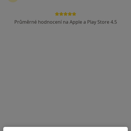
Bolzanova 512, Jičín
•
Mapa
Nemocnice v Jičíně
Průměrné hodnocení na Apple a Play Store 4.5
Tento specialista nenabízí online rezervaci termínu na této adrese.
Rezervovat termín
MUDr. Georgios Karadzos
Chirurg
13 názorů
Obránců míru 1070, Lomnice nad Popelkou
•
Mapa