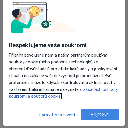
Odborný cévní chirurg
Tento specialista nenabízí online rezervaci termínu na této adrese.
Rezervovat termín
Respektujeme vaše soukromí
Přijetím povolujete nám a našim partnerům používat
soubory cookie (nebo podobné technologie) ke
shromažďování údajů pro statistické účely a poskytování
obsahu na základě vašich zvyklostí při procházení. Své
preference můžete kdykoli zkontrolovat a aktualizovat v
nastavení. Další informace naleznete v
zásadách ochrany
MUDr. Josef Lukavec
soukromí a souborů cookie.
Chirurg
6 názorů
Přijmout
Upravit nastavení
Legií 765, Nová Paka
•
Mapa
Chirurgická ambulance