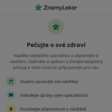
Hla
Chirurg • Jičín, královéhradecký
Filtry
• 1
Mapa
Doporučení chirurgové s Oborová zdravotní
Pečujte o své zdraví
pojišťovna Jičín
Jak řadíme výsledky vyhledávání?
Najděte nejlepšího specialistu a objednejte si
návštěvu. Stáhněte si aplikaci a získejte bezplatný
přístup k všem funkcím připraveným pro vás:
Snadno spravujte své návštěvy
Odesílejte zprávy svým specialistům
MUDr. Petr Janata
Dostávejte připomenutí o návštěvě
Chirurg