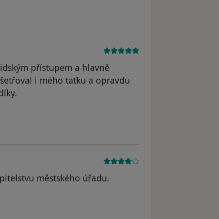
 lidským přístupem a hlavně
 Ošetřoval i mého taťku a opravdu
íky.
straněn
tupitelstvu městského úřadu.
, Dvůr Kr.