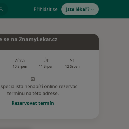
Přihlásit se
Jste lékař?
e se na ZnamyLekar.cz
Zítra
Út
St
Čt
Pá
10 Srpen
11 Srpen
12 Srpen
13 Srpen
14 Srp
specialista nenabízí online rezervaci
termínu na této adrese.
Rezervovat termín