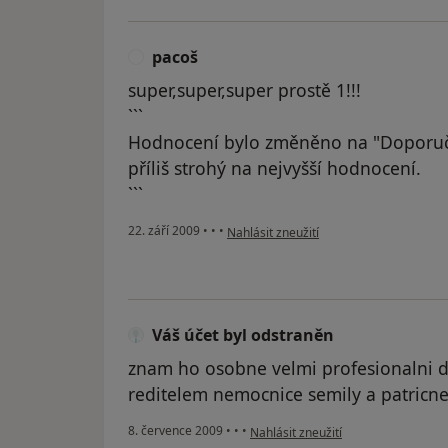
pacoš
P
super,super,super prostě 1!!!
```
Hodnocení bylo změněno na "Doporuč
příliš strohý na nejvyšší hodnocení.
```
podle názoru uživatele pacoš
22. září 2009
•
•
•
Nahlásit zneužití
Váš účet byl odstraněn
znam ho osobne velmi profesionalni do
reditelem nemocnice semily a patricn
podle názoru uživatele Váš účet byl
8. července 2009
•
•
•
Nahlásit zneužití