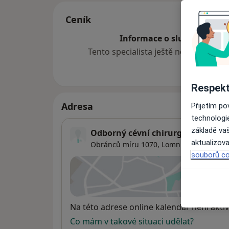
Ceník
Informace o službách a cen
Tento specialista ještě nepřidával ž
Respekt
Adresa
Přijetím p
technologi
základě vaš
Odborný cévní chirurg
aktualizova
Obránců míru 1070,
Lomnice nad Popel
souborů co
Přiblížit
se
Dostupnost
Na této adrese online kalendář není aktiv
Co mám v takové situaci udělat?