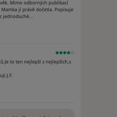
lověk. Mimo odborných publikací
. Mamka jí právě dočetla. Popisuje
ec jednoduché...
dstraněn
.Je to ten nejlepší z nejlepších,s
i.J.F.