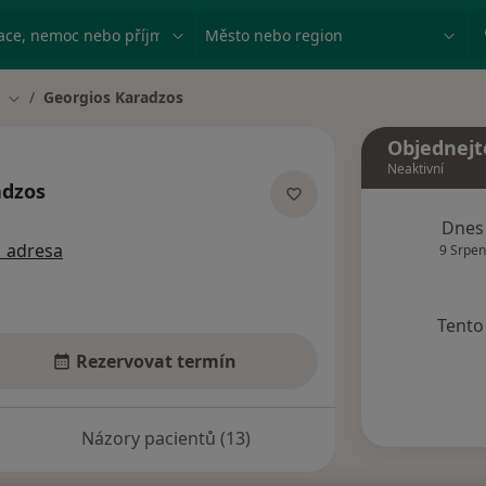
ace, nemoc nebo příjmení
Město nebo region
Georgios Karadzos
Změna města
Objednejt
Neaktivní
adzos
acích
Dnes
1 adresa
9 Srpen
Tento 
Rezervovat termín
Názory pacientů (13)