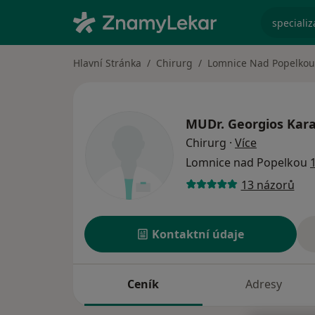
specializ
Hlavní Stránka
Chirurg
Lomnice Nad Popelkou
MUDr.
Georgios Kar
o specializ
Chirurg
·
Více
Lomnice nad Popelkou
13 názorů
Kontaktní údaje
Ceník
Adresy