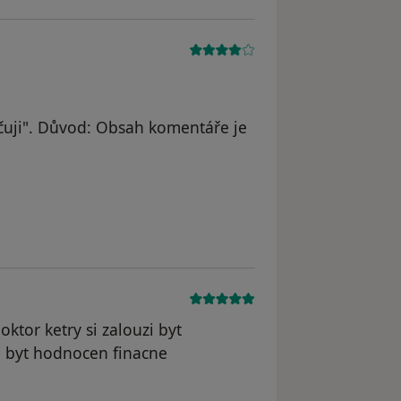
uji". Důvod: Obsah komentáře je
ktor ketry si zalouzi byt
e byt hodnocen finacne
 odstraněn