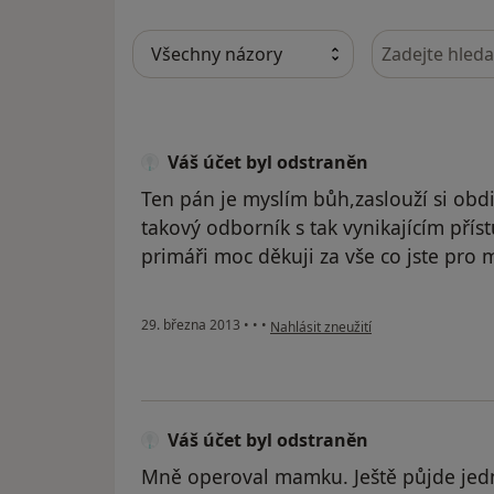
Hledejte v ná
Váš účet byl odstraněn
Ten pán je myslím bůh,zaslouží si obd
takový odborník s tak vynikajícím pří
primáři moc děkuji za vše co jste pro 
podle názoru uživatele Váš účet byl 
29. března 2013
•
•
•
Nahlásit zneužití
Váš účet byl odstraněn
Mně operoval mamku. Ještě půjde jedn