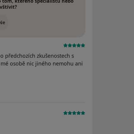
tom, kterého specialistu nebo
vštívit?
Ne
po předchozích zkušenostech s
na mé osobě nic jiného nemohu ani