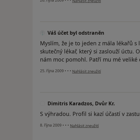
26. října 2009
•
•
•
Nahlásit zneužití
Váš účet byl odstraněn
Myslím, že je to jeden z mála lékařů s
skutečný lékař, který si zaslouží úctu.
nám moc pomohl. Patří mu mé veliké d
podle názoru uživatele Váš účet byl od
25. října 2009
•
•
•
Nahlásit zneužití
Dimitris Karadzos, Dvůr Kr.
D
S výhradou. Profil si kazí účastí v zas
podle názoru uživatele Dimitris Karadzos
8. října 2009
•
•
•
Nahlásit zneužití