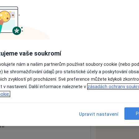
ách nejsou k dispozici
ádné informace o svých službách.
ujeme vaše soukromí
ovolujete nám a našim partnerům používat soubory cookie (nebo po
e) ke shromažďování údajů pro statistické účely a poskytování obs
ich zvyklostí při procházení. Své preference můžete kdykoli zkontro
t v nastavení. Další informace naleznete v
zásadách ochrany soukr
kou
51251
okie.
 mapu
 otevře v nové záložce
P
Upravit nastavení
ní